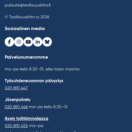
palaute@teollisuusliitto.fi
© Teollisuusliitto ry 2026
Sosiaalinen media
Facebook
Instagram
Youtube
LinkedIn
Bluesky
Palvelunumeromme
ma–pe kello 8.30–15, ellei toisin mainita
Työsuhdeneuvonnan päivystys
020 690 447
Jäsenpalvelu
020 690 446
ma–pe kello 8.30–12
Avoin työttömyyskassa
020 690 455
ma–pe,