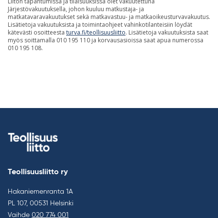
Liiton tapahtumissa ja tilaisuuksissa olet vakuutettuna
Järjestövakuutuksella, johon kuuluu matkustaja- ja
matkatavaravakuutukset sekä matkavastuu- ja matkaoikeusturvavakuutus.
Lisätietoja vakuutuksista ja toimintaohjeet vahinkotilanteisiin löydät
kätevästi osoitteesta
turva.fi/teollisuusliitto
. Lisätietoja vakuutuksista saat
myös soittamalla 010 195 110 ja korvausasioissa saat apua numerossa
010 195 108.
Teollisuusliitto ry
Hakaniemenranta 1A
PL 107, 00531 Helsinki
Vaihde
020 774 001