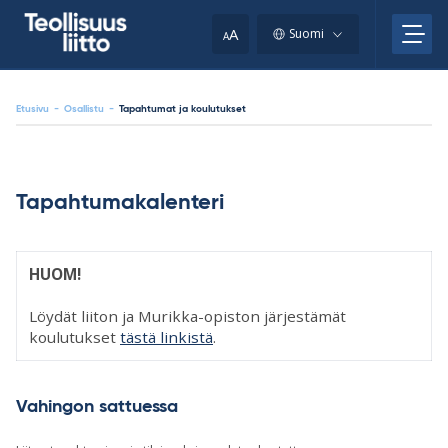
Skip
your
to
A
Suomi
A
content
clipboard.)
Etusivu
-
Osallistu
-
Tapahtumat ja koulutukset
Tapahtumakalenteri
HUOM!
Löydät liiton ja Murikka-opiston järjestämät
koulutukset
tästä linkistä
.
Vahingon sattuessa