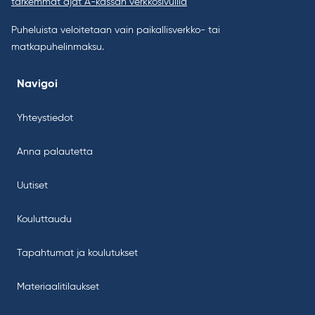
tarkemmat ajat A-kassan verkkosivuilla
Puheluista veloitetaan vain paikallisverkko- tai
matkapuhelinmaksu.
Navigoi
Yhteystiedot
Anna palautetta
Uutiset
Kouluttaudu
Tapahtumat ja koulutukset
Materiaalitilaukset