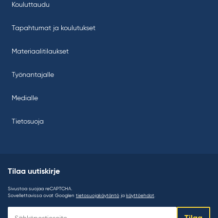
Kouluttaudu
Tapahtumat ja koulutukset
Materiaalitilaukset
Työnantajalle
Medialle
Tietosuoja
Tilaa uutiskirje
Sivustoa suojaa reCAPTCHA.
Sovellettavissa ovat Googlen
tietosuojakäytäntö
ja
käyttöehdot
.
Tilaa