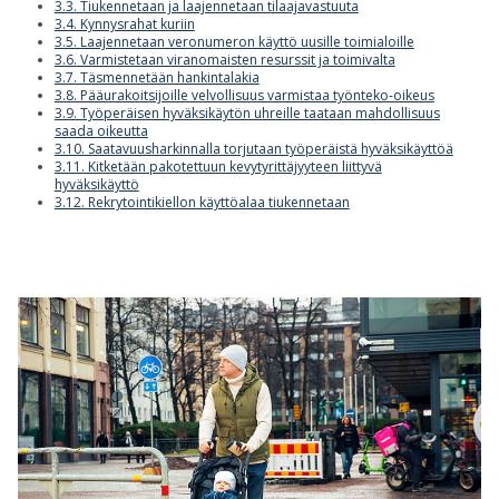
3.3. Tiukennetaan ja laajennetaan tilaajavastuuta
3.4. Kynnysrahat kuriin
3.5. Laajennetaan veronumeron käyttö uusille toimialoille
3.6. Varmistetaan viranomaisten resurssit ja toimivalta
3.7. Täsmennetään hankintalakia
3.8. Pääurakoitsijoille velvollisuus varmistaa työnteko-oikeus
3.9. Työperäisen hyväksikäytön uhreille taataan mahdollisuus
saada oikeutta
3.10. Saatavuusharkinnalla torjutaan työperäistä hyväksikäyttöä
3.11. Kitketään pakotettuun kevytyrittäjyyteen liittyvä
hyväksikäyttö
3.12. Rekrytointikiellon käyttöalaa tiukennetaan