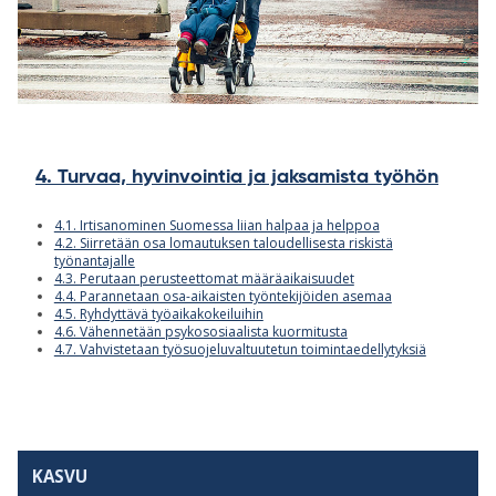
4. Turvaa, hyvinvointia ja jaksamista työhön
4.1. Irtisanominen Suomessa liian halpaa ja helppoa
4.2. Siirretään osa lomautuksen taloudellisesta riskistä
työnantajalle
4.3. Perutaan perusteettomat määräaikaisuudet
4.4. Parannetaan osa-aikaisten työntekijöiden asemaa
4.5. Ryhdyttävä työaikakokeiluihin
4.6. Vähennetään psykososiaalista kuormitusta
4.7. Vahvistetaan työsuojeluvaltuutetun toimintaedellytyksiä
KASVU