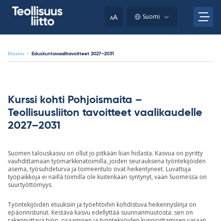
Skip
your
to
A
Suomi
A
content
clipboard.)
Etusivu
-
Eduskuntavaalitavoitteet 2027–2031
Kurssi kohti Pohjoismaita
–
Teollisuusliiton tavoitteet vaalikaudelle
2027–2031
Suomen talouskasvu on ollut jo pitkään liian hidasta. Kasvua on pyritty
vauhdittamaan työmarkkinatoimilla, joiden seurauksena työntekijöiden
asema, työsuhdeturva ja toimeentulo ovat heikentyneet. Luvattuja
työpaikkoja ei näillä toimilla ole kuitenkaan syntynyt, vaan Suomessa on
suurtyöttömyys.
Työntekijöiden etuuksiin ja työehtoihin kohdistuva heikennyslinja on
epäonnistunut. Kestävä kasvu edellyttää suunnanmuutosta: sen on
rakennuttava työn, osaamisen ja työntekijöiden kunnioittamisen varaan.