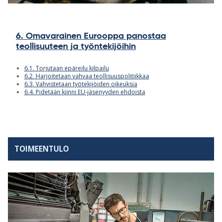
6. Omavarainen Eurooppa panostaa
teollisuuteen ja työntekijöihin
6.1. Torjutaan epäreilu kilpailu
6.2. Harjoitetaan vahvaa teollisuuspolitiikkaa
6.3. Vahvistetaan työtekijöiden oikeuksia
6.4. Pidetään kiinni EU-jäsenyyden ehdoista
TOIMEENTULO