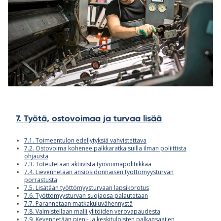
7. Työtä, ostovoimaa ja turvaa lisää
7.1. Toimeentulon edellytyksiä vahvistettava
7.2. Ostovoima kohenee palkkaratkaisuilla ilman poliittista
ohjausta
7.3. Toteutetaan aktiivista työvoimapolitiikkaa
7.4. Lievennetään ansiosidonnaisen työttömyysturvan
porrastusta
7.5. Lisätään työttömyysturvaan lapsikorotus
7.6. Työttömyysturvan suojaosa palautetaan
7.7. Parannetaan matkakuluvähennystä
7.8. Valmistellaan malli ylitöiden verovapaudesta
7.9. Kevennetään pieni- ja keskituloisten palkansaajien