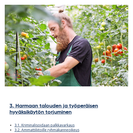
3. Harmaan talouden ja työperäisen
hyväksikäytön torjuminen
3.1. Kriminalisoidaan palkkavarkaus
3.2. Ammattiliitoille ryhmäkanneoikeus