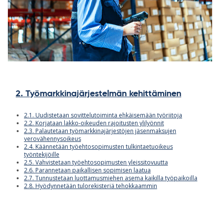
2. Työmarkkinajärjestelmän kehittäminen
2.1. Uudistetaan sovittelutoiminta ehkäisemään työriitoja
2.2. Korjataan lakko-oikeuden rajoitusten ylilyönnit
2.3. Palautetaan työmarkkinajärjestöjen jäsenmaksujen
verovähennysoikeus
2.4. Käännetään työehtosopimusten tulkintaetuoikeus
työntekijöille
2.5. Vahvistetaan työehtosopimusten yleissitovuutta
2.6. Parannetaan paikallisen sopimisen laatua
2.7. Tunnustetaan luottamusmiehen asema kaikilla työpaikoilla
2.8. Hyödynnetään tulorekisteriä tehokkaammin