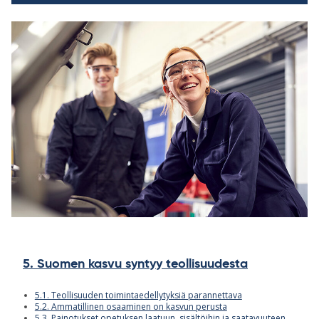
5. Suomen kasvu syntyy teollisuudesta
5.1. Teollisuuden toimintaedellytyksiä parannettava
5.2. Ammatillinen osaaminen on kasvun perusta
5.3. Painotukset opetuksen laatuun, sisältöihin ja saatavuuteen