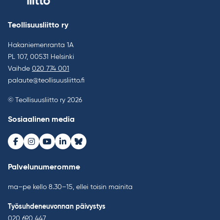
Teollisuusliitto ry
Hakaniemenranta 1A
PL 107, 00531 Helsinki
Vaihde
020 774 001
palaute@teollisuusliitto.fi
© Teollisuusliitto ry 2026
Sosiaalinen media
Facebook
Instagram
Youtube
LinkedIn
Bluesky
Palvelunumeromme
ma–pe kello 8.30–15, ellei toisin mainita
Työsuhdeneuvonnan päivystys
020 690 447