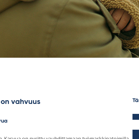
Tä
i on vahvuus
1.
vua
1.
ta. Kasvua on pyritty vauhdittamaan työmarkkinatoimilla,
so