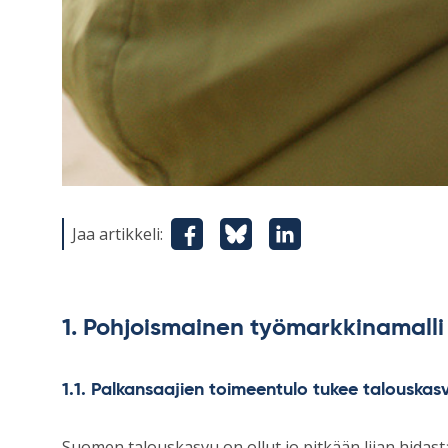
Jaa artikkeli:
1. Pohjoismainen työmarkkinamall
1.1. Palkansaajien toimeentulo tukee talouskas
Suomen talouskasvu on ollut jo pitkään liian hidas