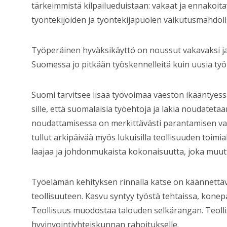
tärkeimmistä kilpailueduistaan: vakaat ja ennakoi
työntekijöiden ja työntekijäpuolen vaikutusmahdoll
Työperäinen hyväksikäyttö on noussut vakavaksi ja 
Suomessa jo pitkään työskennelleitä kuin uusia työn
Suomi tarvitsee lisää työvoimaa väestön ikääntye
sille, että suomalaisia työehtoja ja lakia noudatetaa
noudattamisessa on merkittävästi parantamisen va
tullut arkipäivää myös lukuisilla teollisuuden toimia
laajaa ja johdonmukaista kokonaisuutta, joka muutt
Työelämän kehityksen rinnalla katse on käännett
teollisuuteen. Kasvu syntyy työstä tehtaissa, konepa
Teollisuus muodostaa talouden selkärangan. Teollisu
hyvinvointiyhteiskunnan rahoitukselle.