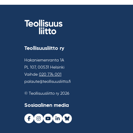
Teollisuusliitto ry
Hakaniemenranta 1A
PL 107, 00531 Helsinki
Vaihde
020 774 001
palaute@teollisuusliitto.fi
© Teollisuusliitto ry 2026
Sosiaalinen media
Facebook
Instagram
Youtube
LinkedIn
Bluesky