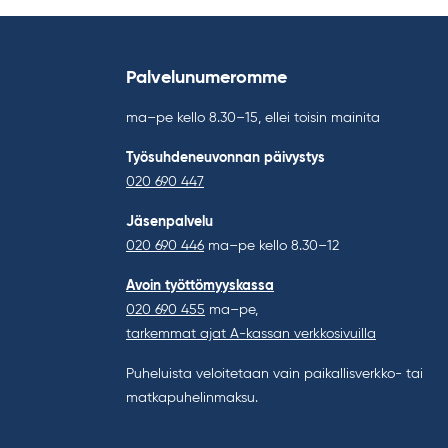
Palvelunumeromme
ma–pe kello 8.30–15, ellei toisin mainita
Työsuhdeneuvonnan päivystys
020 690 447
Jäsenpalvelu
020 690 446
ma–pe kello 8.30–12
Avoin työttömyyskassa
020 690 455
ma–pe,
tarkemmat ajat A-kassan verkkosivuilla
Puheluista veloitetaan vain paikallisverkko- tai
matkapuhelinmaksu.