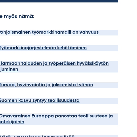
e myös nämä:
 Pohjoismainen työmarkkinamalli on vahvuus
 Työmarkkinajärjestelmän kehittäminen
 Harmaan talouden ja työperäisen hyväksikäytön
rjuminen
 Turvaa, hyvinvointia ja jaksamista työhön
 Suomen kasvu syntyy teollisuudesta
 Omavarainen Eurooppa panostaa teollisuuteen ja
öntekijöihin