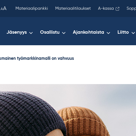
been
A
Materiaalipankki
Materiaalitilaukset
A-kassa
Sopp
A
copied
to
your
Jäsenyys
Osallistu
Ajankohtaista
Liitto
clipboard.)
smainen työmarkkinamalli on vahvuus