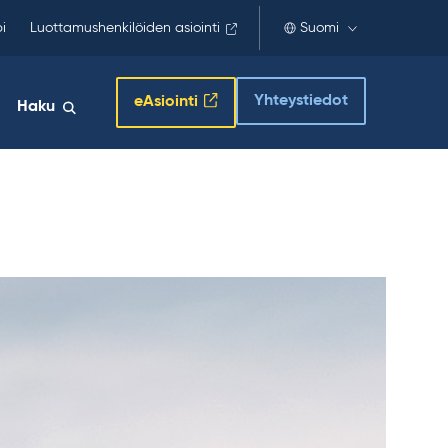
i
Luottamushenkilöiden asiointi
Suomi
Yhteystiedot
eAsiointi
Haku