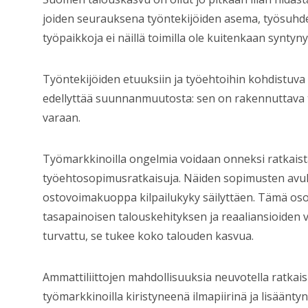
joiden seurauksena työntekijöiden asema, työsuhde
työpaikkoja ei näillä toimilla ole kuitenkaan synt
Työntekijöiden etuuksiin ja työehtoihin kohdistuva
edellyttää suunnanmuutosta: sen on rakennuttava t
varaan.
Työmarkkinoilla ongelmia voidaan onneksi ratkaista
työehtosopimusratkaisuja. Näiden sopimusten avu
ostovoimakuoppa kilpailukyky säilyttäen. Tämä osoit
tasapainoisen talouskehityksen ja reaaliansioiden
turvattu, se tukee koko talouden kasvua.
Ammattiliittojen mahdollisuuksia neuvotella ratkai
työmarkkinoilla kiristyneenä ilmapiirinä ja lisäänt