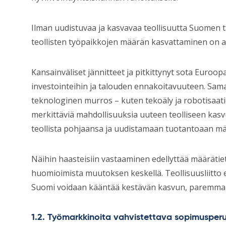
Ilman uudistuvaa ja kasvavaa teollisuutta Suomen t
teollisten työpaikkojen määrän kasvattaminen on as
Kansainväliset jännitteet ja pitkittynyt sota Euroo
investointeihin ja talouden ennakoitavuuteen. Sam
teknologinen murros – kuten tekoäly ja robotisaati
merkittäviä mahdollisuuksia uuteen teolliseen kas
teollista pohjaansa ja uudistamaan tuotantoaan mää
Näihin haasteisiin vastaaminen edellyttää määrätie
huomioimista muutoksen keskellä. Teollisuusliitto e
Suomi voidaan kääntää kestävän kasvun, paremman 
1.2. Työmarkkinoita vahvistettava sopimusperu