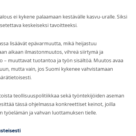
alous ei kykene palaamaan kestävälle kasvu-uralle. Siksi
etettava keskeiseksi tavoitteeksi.
passa lisäävät epävarmuutta, mikä heijastuu
aan aikaan ilmastonmuutos, vihreä siirtymä ja
o – muuttavat tuotantoa ja työn sisältöä. Muutos avaa
vuun, mutta vain, jos Suomi kykenee vahvistamaan
rätietoisesti.
toista teollisuuspolitiikkaa sekä työntekijöiden aseman
sittää tässä ohjelmassa konkreettiset keinot, joilla
työelämän ja vahvan luottamuksen tielle.
steisesti