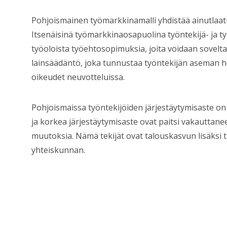
Pohjoismainen työmarkkinamalli yhdistää ainutlaatu
Itsenäisinä työmarkkinaosapuolina työntekijä- ja ty
työoloista työehtosopimuksia, joita voidaan sovelt
lainsäädäntö, joka tunnustaa työntekijän aseman 
oikeudet neuvotteluissa.
Pohjoismaissa työntekijöiden järjestäytymisaste on
ja korkea järjestäytymisaste ovat paitsi vakautta
muutoksia. Nämä tekijät ovat talouskasvun lisäksi
yhteiskunnan.