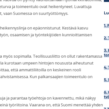
turva ja toimeentulo ovat heikentyneet. Luvattuja
ynyt, vaan Suomessa on suurtyöttömyys.
Lu
1.
 heikennyslinja on epäonnistunut. Kestävä kasvu
yön, osaamisen ja työntekijöiden kunnioittamisen
2.
3.
to
 myös sopimalla. Teollisuusliitto on ollut rakentamassa
lla kurotaan umpeen hintojen noususta aiheutunut
4.
taa, että ammattiliitoilla on keskeinen rooli
 vahvistamisessa. Kun palkansaajien toimeentulo on
5.
6.
ty
suja ja parantaa työehtoja on kavennettu, mikä näkyy
yneinä työriitoina. Vaarana on, että Suomi menettää yhden