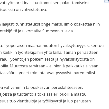
7.
tavat työmarkkinat. Luottamuksen palauttamiseksi
isuuksia on vahvistettava.
laajasti tunnistetuksi ongelmaksi. Ilmiö koskettaa niin
tekijöitä ja ulkomailta Suomeen tulevia.
ssä. Työperäisen maahanmuuton hyväksyttävyys rakentuu
n kaikkiin työntekijöihin yhtä lailla. Tämän periaatteen
raa. Työehtojen polkemisesta ja hyväksikäytöstä on
loilla. Muutosta tarvitaan – ei pieniä paikkauksia, vaan
aa vääristyneet toimintatavat pysyvästi paremmiksi.
ävä vahvemmin talouskasvun peruslähteeseen:
joissa ja tuotantolaitoksissa eri puolilla maata.
us tuo vientituloja ja työllisyyttä ja luo perustan