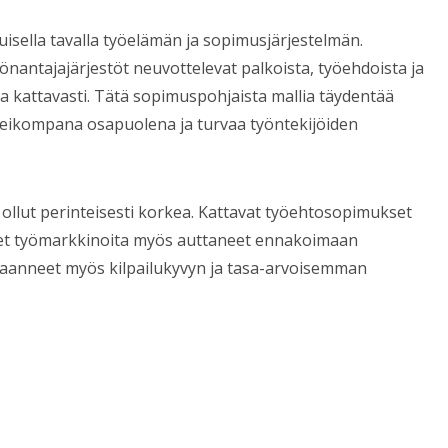
isella tavalla työelämän ja sopimusjärjestelmän.
önantajajärjestöt neuvottelevat palkoista, työehdoista ja
aa kattavasti. Tätä sopimuspohjaista mallia täydentää
heikompana osapuolena ja turvaa työntekijöiden
 ollut perinteisesti korkea. Kattavat työehtosopimukset
neet työmarkkinoita myös auttaneet ennakoimaan
 taanneet myös kilpailukyvyn ja tasa-arvoisemman