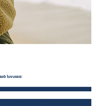
ssä luvussa:
1. Palkansaajien toimeentulo tukee talouskasvua
2. Työmarkkinoita vahvistettava
pimusperusteisesti