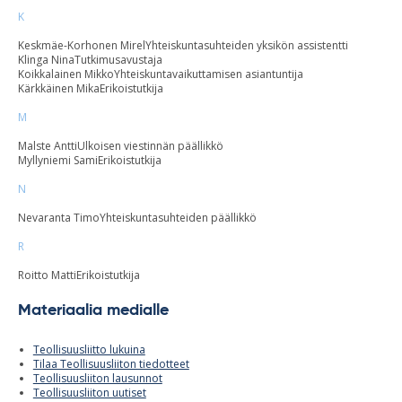
K
Keskmäe-Korhonen Mirel
Yhteiskuntasuhteiden yksikön assistentti
Klinga Nina
Tutkimusavustaja
Koikkalainen Mikko
Yhteiskuntavaikuttamisen asiantuntija
Kärkkäinen Mika
Erikoistutkija
M
Malste Antti
Ulkoisen viestinnän päällikkö
Myllyniemi Sami
Erikoistutkija
N
Nevaranta Timo
Yhteiskuntasuhteiden päällikkö
R
Roitto Matti
Erikoistutkija
Materiaalia medialle
Teollisuusliitto lukuina
Tilaa Teollisuusliiton tiedotteet
Teollisuusliiton lausunnot
Teollisuusliiton uutiset