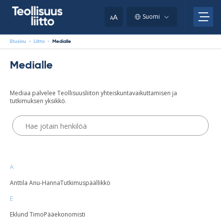
Skip
your
to
A
Suomi
A
content
clipboard.)
Etusivu
-
Liitto
-
Medialle
Medialle
Mediaa palvelee Teollisuusliiton yhteiskuntavaikuttamisen ja
tutkimuksen yksikkö.
Hae
yhteystiedoista
A
Anttila Anu-Hanna
Tutkimuspäällikkö
E
Eklund Timo
Pääekonomisti