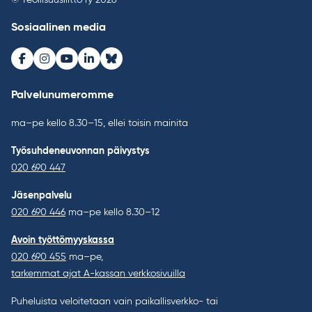
© Teollisuusliitto ry 2026
Sosiaalinen media
Facebook
Instagram
Youtube
LinkedIn
Bluesky
Palvelunumeromme
ma–pe kello 8.30–15, ellei toisin mainita
Työsuhdeneuvonnan päivystys
020 690 447
Jäsenpalvelu
020 690 446
ma–pe kello 8.30–12
Avoin työttömyyskassa
020 690 455
ma–pe,
tarkemmat ajat A-kassan verkkosivuilla
Puheluista veloitetaan vain paikallisverkko- tai