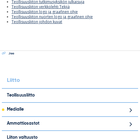
Teollisuusliiton tutkimusyksikön julkaisuja
Teollisuusliiton verkkolehti Tekijä
Teollisuusliiton logo ja graafinen ohje
Teollisuusliiton nuorten logo ja graafinen ohje
Teollisuusliiton johdon kuvat
Jaa
Liitto
Teollisuusliitto
Medialle
Ammattiosastot
Liiton valtuusto