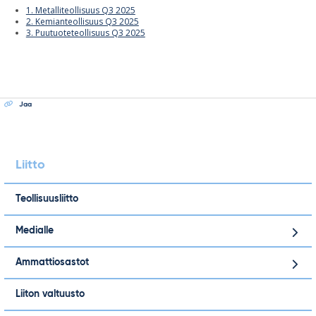
1. Metalliteollisuus Q3 2025
2. Kemianteollisuus Q3 2025
3. Puutuoteteollisuus Q3 2025
Jaa
Liitto
Teollisuusliitto
Medialle
Ammattiosastot
Liiton valtuusto