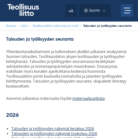
Skip
your
to
A
Suomi
A
content
clipboard.)
Etusivu
-
Liitto
-
Teollisuusliitto vaikuttaa ja tutkii
-
Talouden ja työllisyyden seuranta
Talouden ja työllisyyden seuranta
Yhteiskuntavaikuttamisen ja tutkimuksen yksikkö
julkaisee analyysinsä
Suomen talouden, Teollisuusliiton alojen teollisuuden ja työllisyyden
kehityksestä. Talouden ja työllisyyden seurannassa keskitytään
suhdanteiden ja toimintaympäristöjen muutokseen. Diasarjassa
esitellään myös kunakin ajankohtana keskeisiä huomioita
Teollisuusliiton piiriin kuuluvilta toimialoilta ja jäsenten työllisyyden
kehittymisestä. Talouden ja työllisyyden seuranta -diapaketti ilmestyy
kuukausittain.
Aiemmin julkaistua materiaalia löydät
materiaalipankista
.
2026
Talouden ja työllisyyden näkymät kesäkuu 2026
Taloiuden ja työllisyyden näkymät toukokuu 2026