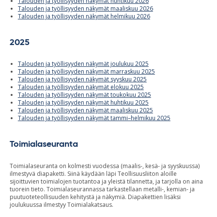
Talouden ja työllisyyden näkymät huhtikuu 2026
Talouden ja työllisyyden näkymät maaliskuu 2026
Talouden ja työllisyyden näkymät helmikuu 2026
2025
Talouden ja työllisyyden näkymät joulukuu 2025
Talouden ja työllisyyden näkymät marraskuu 2025
Talouden ja työllisyyden näkymät syyskuu 2025
Talouden ja työllisyyden näkymät elokuu 2025
Talouden ja työllisyyden näkymät toukokuu 2025
Talouden ja työllisyyden näkymät huhtikuu 2025
Talouden ja työllisyyden näkymät maaliskuu 2025
Talouden ja työllisyyden näkymät tammi–helmikuu 2025
Toimialaseuranta
Toimialaseuranta on kolmesti vuodessa (maalis-, kesä- ja syyskuussa)
ilmestyvä diapaketti. Siinä käydään läpi Teollisuusliiton aloille
sijoittuvien toimialojen tuotantoa ja yleistä tilannetta, ja tarjolla on aina
tuorein tieto. Toimialaseurannassa tarkastellaan metalli-, kemian- ja
puutuoteteollisuuden kehitystä ja näkymiä. Diapakettien lisäksi
joulukuussa ilmestyy Toimialakatsaus.