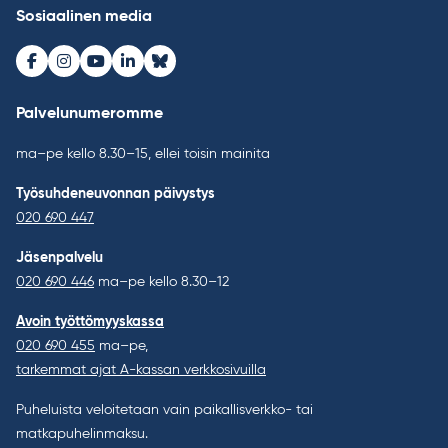
Sosiaalinen media
Facebook
Instagram
Youtube
LinkedIn
Bluesky
Palvelunumeromme
ma–pe kello 8.30–15, ellei toisin mainita
Työsuhdeneuvonnan päivystys
020 690 447
Jäsenpalvelu
020 690 446
ma–pe kello 8.30–12
Avoin työttömyyskassa
020 690 455
ma–pe,
tarkemmat ajat A-kassan verkkosivuilla
Puheluista veloitetaan vain paikallisverkko- tai
matkapuhelinmaksu.