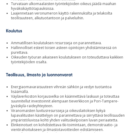
Turvataan ulkomaalaisten työntekijöiden oikeus jäädä maahan
hyväksikäyttötapauksissa.
Laajennetaan veronumeron käyttö rakennuksilta ja telakoilta
teollisuuteen, alkutuotantoon ja palveluihin.
Koulutus
Ammatillisen koulutuksen resursseja on parannettava.
Hallinnolliset esteet toisen asteen opintojen yhdistämisessä on
purettava.
Oikeuden työuran aikaiseen koulutukseen on toteuduttava kaikkien
työntekijöiden osalta.
Teollisuus, ilmasto ja luonnonvarat
Energiaomavaraisuuteen vihreän sähkön ja vedyn tuotantoa
lisäämällä.
Väyläverkoston korjausvelka on käännettävä laskuun ja toteuttaa
suunnitellut investoinnit alempaan tieverkkoon ja Pori-Tampere-
Jyväskylä-raideyhteyteen.
Viranomaisten luvitusresursseja ja oikeuslaitoksen kykyä
lupavalitusten käsittelyyn on parannettava ja siirryttävä teollisuuden
ympäristöluvissa kohti yhden valituskelpoisen luvan periaatetta.
Elinkeinotuet on kohdistettava tki-toimintaan, demonstraatio- ja
vientirahoitukseen ja ilmastotavoitteiden edistämiseen.