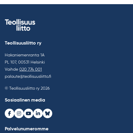
Teollisuusliitto ry
Hakaniemenranta 1A
PL 107, 00531 Helsinki
Vaihde
020 774 001
palaute@teollisuusliitto.fi
© Teollisuusliitto ry 2026
Sosiaalinen media
Facebook
Instagram
Youtube
LinkedIn
Bluesky
Palvelunumeromme