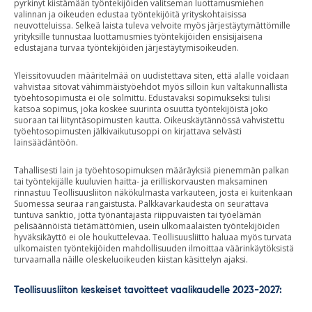
pyrkinyt kiistämään työntekijöiden valitseman luottamusmiehen
valinnan ja oikeuden edustaa työntekijöitä yrityskohtaisissa
neuvotteluissa. Selkeä laista tuleva velvoite myös järjestäytymättömille
yrityksille tunnustaa luottamusmies työntekijöiden ensisijaisena
edustajana turvaa työntekijöiden järjestäytymisoikeuden.
Yleissitovuuden määritelmää on uudistettava siten, että alalle voidaan
vahvistaa sitovat vähimmäistyöehdot myös silloin kun valtakunnallista
työehtosopimusta ei ole solmittu. Edustavaksi sopimukseksi tulisi
katsoa sopimus, joka koskee suurinta osuutta työntekijöistä joko
suoraan tai liityntäsopimusten kautta. Oikeuskäytännössä vahvistettu
työehtosopimusten jälkivaikutusoppi on kirjattava selvästi
lainsäädäntöön.
Tahallisesti lain ja työehtosopimuksen määräyksiä pienemmän palkan
tai työntekijälle kuuluvien haitta- ja erilliskorvausten maksaminen
rinnastuu Teollisuusliiton näkökulmasta varkauteen, josta ei kuitenkaan
Suomessa seuraa rangaistusta. Palkkavarkaudesta on seurattava
tuntuva sanktio, jotta työnantajasta riippuvaisten tai työelämän
pelisäännöistä tietämättömien, usein ulkomaalaisten työntekijöiden
hyväksikäyttö ei ole houkuttelevaa. Teollisuusliitto haluaa myös turvata
ulkomaisten työntekijöiden mahdollisuuden ilmoittaa väärinkäytöksistä
turvaamalla näille oleskeluoikeuden kiistan käsittelyn ajaksi.
Teollisuusliiton keskeiset tavoitteet vaalikaudelle 2023-2027: