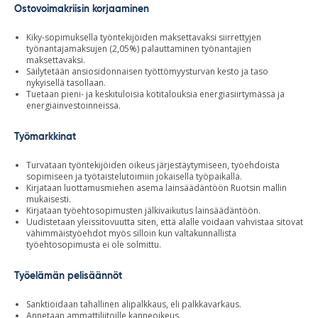
Ostovoimakriisin korjaaminen
Kiky-sopimuksella työntekijöiden maksettavaksi siirrettyjen
työnantajamaksujen (2,05%) palauttaminen työnantajien
maksettavaksi.
Säilytetään ansiosidonnaisen työttömyysturvan kesto ja taso
nykyisellä tasollaan.
Tuetaan pieni- ja keskituloisia kotitalouksia energiasiirtymässä ja
energiainvestoinneissa.
Työmarkkinat
Turvataan työntekijöiden oikeus järjestäytymiseen, työehdoista
sopimiseen ja työtaistelutoimiin jokaisella työpaikalla.
Kirjataan luottamusmiehen asema lainsäädäntöön Ruotsin mallin
mukaisesti.
Kirjataan työehtosopimusten jälkivaikutus lainsäädäntöön.
Uudistetaan yleissitovuutta siten, että alalle voidaan vahvistaa sitovat
vähimmäistyöehdot myös silloin kun valtakunnallista
työehtosopimusta ei ole solmittu.
Työelämän pelisäännöt
Sanktioidaan tahallinen alipalkkaus, eli palkkavarkaus.
Annetaan ammattiliitoille kanneoikeus.