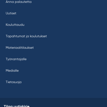
Anna palautetta
Uutiset
Kouluttaudu
Tapahtumat ja koulutukset
Materiaalitilaukset
Työnantajalle
Medialle
Tietosuoja
Tilaa uutiskirje