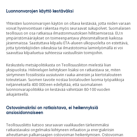
Luonnonvarojen käyttö kestäväksi
Yhteisten luonnonvarojen käytön on oltava kestävää, jotta niiden varaan
voivat hyvinvointiaan rakentaa myös seuraavat sukupolvet. Suomalaisen
teollisuus on osa ratkaisua ilmastonmuutoksen hillitsemisessä. EU:n
ympäristömääräykset on toimeenpantava yhteismitallisesti kaikissa
jäsenmaissa. Saastuttava kilpailu ETA-alueen ulkopuolelta on estettävä,
jotta työntekijöiden oikeuksia tai ilmastotoimia laiminlyömällä ei voi
saavuttaa kilpailuetua suhteessa vastuullisiin toimijoihin.
Keskustelu metsäpolitiikasta on Teollisuusliiton mielestä liian
yksipuolista. Hiilinielujen kehityksen lisäksi on ratkaistava se, miten
siirtyminen fossiilisista uusiutuviin raaka-aineisiin ja kiertotalouteen
toteutetaan. Suomen tavoite nostaa biotalouden luomia työpaikkoja
neljänneksellä 400 000:een edellyttää, että suomalainen
luonnonvarapolitiikka on kestävää vähintään 80-100 vuoden
aikajänteellä.
Ostovoimakriisi on ratkaistava, ei heikennyksiä
ansiosidonnaiseen
Teollisuusliitto katsoo seuraavan vaalikauden tärkeimmäksi
ratkaistavaksi ongelmaksi kiihtyneen inflaation ja energiakriisin
aiheuttaman palkansaajien ostovoiman heikentymisen. Ostovoiman