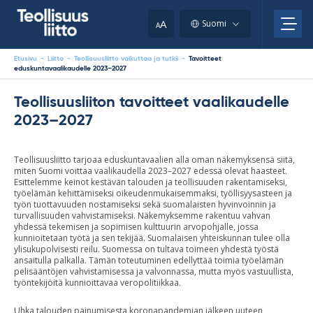
Skip
your
to
A
Suomi
A
content
clipboard.)
Etusivu
-
Liitto
-
Teollisuusliitto vaikuttaa ja tutkii
-
Tavoitteet
eduskuntavaalikaudelle 2023–2027
Teollisuusliiton tavoitteet vaalikaudelle
2023–2027
Teollisuusliitto tarjoaa eduskuntavaalien alla oman näkemyksensä siitä,
miten Suomi voittaa vaalikaudella 2023–2027 edessä olevat haasteet.
Esittelemme keinot kestävän talouden ja teollisuuden rakentamiseksi,
työelämän kehittämiseksi oikeudenmukaisemmaksi, työllisyysasteen ja
työn tuottavuuden nostamiseksi sekä suomalaisten hyvinvoinnin ja
turvallisuuden vahvistamiseksi. Näkemyksemme rakentuu vahvan
yhdessä tekemisen ja sopimisen kulttuurin arvopohjalle, jossa
kunnioitetaan työtä ja sen tekijää. Suomalaisen yhteiskunnan tulee olla
ylisukupolvisesti reilu. Suomessa on tultava toimeen yhdestä työstä
ansaitulla palkalla. Tämän toteutuminen edellyttää toimia työelämän
pelisääntöjen vahvistamisessa ja valvonnassa, mutta myös vastuullista,
työntekijöitä kunnioittavaa veropolitiikkaa.
Uhka talouden painumisesta koronapandemian jälkeen uuteen