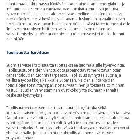
taantumaan, Ukrainassa käytävän sodan aiheuttama energiakriisi ja
inflaatio sekä Suomea vaivaava, väestön ikärakenteesta johtuva
työvoimapula ja julkisen talouden rakenteellinen alijäämä kasaavat
merkittäviä paineita keväällä valittavan eduskunnan ja vaalituloksen
pohjalta muodostettavan hallituksen työlle. Lisäksi tarve toimenpiteille
ilmastonmuutoksen hillitsemiseksi, suomalaisten osaamisen
vahvistamiseksi ja työmarkkinoiden uudistamiseksi ei ole kadonnut
mihinkään.
Teollisuutta tarvitaan
Suomi tarvitsee teollisuutta tuottaakseen suomalaisille hyvinvointia.
Teollisuustuotteiden vientitulot tasapainottavat merkittävän osan
kansantalouden tuonnin tarpeesta. Teollisuus synnyttää suoria ja
välillisiä työpaikkoja kaikkialle Suomeen. Näiden elintärkeiden
toimialojen toimintaympäristön turvaaminen ja toisaalta toiminnan
vastuullisuuden vahvistaminen ovat koko yhteiskunnan kannalta
keskeisiä kysymyksiä.
Teollisuuden tarvitsema infrastruktuuri ja logistiikka sekä
kohtuuhintaisen energian ja osaavan työvoiman saatavuus on taattava.
Samalla on vahvistettava työehtojen kunnioittamista, reilua tulonjakoa
työntekijöiden ja omistajien välillä sekä tekoja työturvallisuuden
vahvistamiseksi. Suomessa tehtävästä tuloksesta on maksettava verot
yhteiskunnalle, jonka toiminta mahdollistaa menestyksellisen
yritystoiminnan.