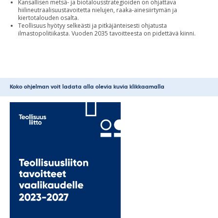
Kansallisen metsä- ja biotalousstrategioiden on ohjattava
hiilineutraalisuustavoitetta nielujen, raaka-ainesiirtymän ja
kiertotalouden osalta.
Teollisuus hyötyy selkeästi ja pitkäjänteisesti ohjatusta
ilmastopolitiikasta. Vuoden 2035 tavoitteesta on pidettävä kiinni.
Koko ohjelman voit ladata alla olevia kuvia klikkaamalla