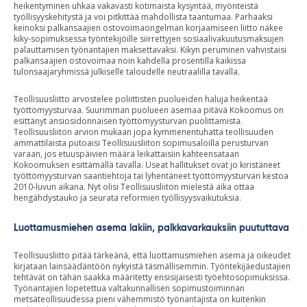
heikentyminen uhkaa vakavasti kotimaista kysyntää, myönteistä
työllisyyskehitystä ja voi pitkittää mahdollista taantumaa. Parhaaksi
keinoksi palkansaajien ostovoimaongelman korjaamiseen liitto näkee
kiky-sopimuksessa työntekijöille siirrettyjen sosiaalivakuutusmaksujen
palauttamisen työnantajien maksettavaksi. Kikyn peruminen vahvistaisi
palkansaajien ostovoimaa noin kahdella prosentilla kaikissa
tulonsaajaryhmissä julkiselle taloudelle neutraalilla tavalla.
Teollisuusliitto arvostelee poliittisten puolueiden haluja heikentää
työttömyysturvaa. Suurimman puolueen asemaa pitävä Kokoomus on
esittänyt ansiosidonnaisen työttömyysturvan puolittamista.
Teollisuusliiton arvion mukaan jopa kymmenentuhatta teollisuuden
ammattilaista putoaisi Teollisuusliiton sopimusaloilla perusturvan
varaan, jos etuuspäivien määrä leikattaisiin kahteensataan
Kokoomuksen esittämällä tavalla. Useat hallitukset ovat jo kiristäneet
työttömyysturvan saantiehtoja tai lyhentäneet työttömyysturvan kestoa
2010-luvun aikana. Nyt olisi Teollisuusliiton mielestä aika ottaa
hengähdystauko ja seurata reformien työllisyysvaikutuksia.
Luottamusmiehen asema lakiin, palkkavarkauksiin puututtava
Teollisuusliitto pitää tärkeänä, että luottamusmiehen asema ja oikeudet
kirjataan lainsäädäntöön nykyistä täsmällisemmin. Työntekijäedustajien
tehtävät on tähän saakka määritetty ensisijaisesti työehtosopimuksissa.
Työnantajien lopetettua valtakunnallisen sopimustoiminnan
metsäteollisuudessa pieni vähemmistö työnantajista on kuitenkin