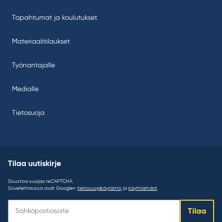
Tapahtumat ja koulutukset
Materiaalitilaukset
Työnantajalle
Medialle
Tietosuoja
Tilaa uutiskirje
Sivustoa suojaa reCAPTCHA.
Sovellettavissa ovat Googlen
tietosuojakäytäntö
ja
käyttöehdot
.
Tilaa
Tilaa
uutiskirje: