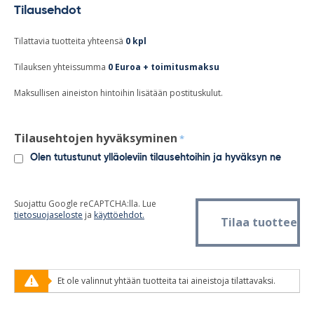
Tilausehdot
Tilattavia tuotteita yhteensä
0
kpl
Tilauksen yhteissumma
0
Euroa + toimitusmaksu
Maksullisen aineiston hintoihin lisätään postituskulut.
Tilausehtojen hyväksyminen
*
Olen tutustunut ylläoleviin tilausehtoihin ja hyväksyn ne
Suojattu Google reCAPTCHA:lla. Lue
tietosuojaseloste
ja
käyttöehdot.
Et ole valinnut yhtään tuotteita tai aineistoja tilattavaksi.