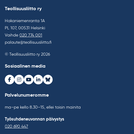
Teollisuusliitto ry
Hakaniemenranta 1A
PL 107, 00531 Helsinki
Vaihde
020 774 001
palaute@teollisuusliitto.fi
© Teollisuusliitto ry 2026
Sosiaalinen media
Facebook
Instagram
Youtube
LinkedIn
Bluesky
Palvelunumeromme
ma–pe kello 8.30–15, ellei toisin mainita
Työsuhdeneuvonnan päivystys
020 690 447