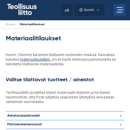
Skip
your
to
A
Suomi
A
content
clipboard.)
Etusivu
-
Materiaalitilaukset
Materiaalitilaukset
Huom. Olemme karsineet tilattavien tuotteiden määrää. Kannattaa
tutustua
materiaalipankkiin
, jos et löydä etsimääsi painotuotetta tai
tulostetta tilattavista materiaaleista.
Valitse tilattavat tuotteet / aineistot
Teollisuusliitto postittaa tilatun materiaalin tiistaisin ja torstaisin.
Huomioithan, että Posti säilyttää saapuneita lähetyksiä ainoastaan
seitsemän vuorokautta.
Arbetarskyddsvalet
Förtroendemannaval