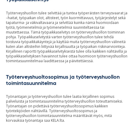
Työterveyshuollon tulee
selvittää ja
tuntea
työperäisten terveysvaarat ja
–haitat,
työpaikan olot
, altisteet, työn kuormittavuus, työjärjestelyt sekä
tapaturma- ja väkivaltavaara
ja selvittää kuinka nämä huomioidaan
työtä, työmenetelmiä ja työmenetelmiä suunniteltaessa tai
muutettaessa.
Tämä
työpaikkaselvity
s on
työterveyshuollon
toiminnan
pohja
.
Työpaikkaselvity
stä varten työterveyshuollon tulee tehdä
toistuvia työpaikkakäyntejä ja käyttää muita työterveyshuollon välineitä
kuten alan altisteihin liittyvää kirjallisuutta ja työpaikan
riskinarvioin
teja
.
Kirjallinen raportti työpaikkaselvityksestä tulee olla kaikkien nähtävillä ja
työpaikkaselvityksen havainnot tulee ottaa huomioon työterveyshuollon
toimintasuunnitelmaa laadittaessa ja päivitettäessä.
Työterveyshuoltosopimus ja työterveyshuollon
toimintasuunnitelma
Työnantajan ja työterveyshuollon tulee laatia kirjallinen sopimus
palveluista ja toimintasuunnitelma työterveyshuollon toteuttamiseksi.
Työnantajan on pidettävä työterveyshuoltosopimus kaikkien
työntekijöiden nähtävillä. Työterveyshuoltosopimus ja
työterveyshuollon toimintasuunnitelma määrittävät myös, mitä
korvauksia työnantaja saa
KELA:lta
.