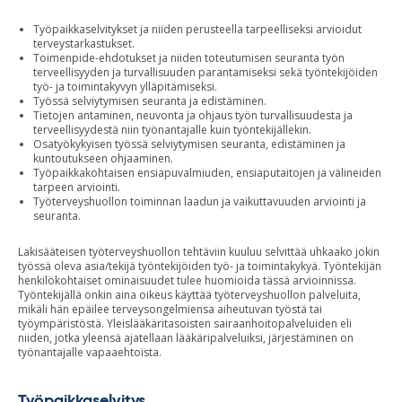
Työpaikkaselvitykset
ja niiden perusteella tarpeelliseksi arvioidut
t
erveystarkastukset.
Toimenpide-ehdotukset
ja niiden toteutumisen seuranta
työn
terveellisyyden ja turvallisuuden parantamiseksi
sekä
työntekijöiden
työ- ja toimintakyvyn ylläpitämiseksi.
Työssä selviytymisen seuranta
ja edistäminen.
Tietojen antaminen, neuvonta ja ohjaus
työn turvallisuudesta ja
terveellisyydestä niin työnantajalle kuin työntekijällekin.
Osatyökykyisen työssä selviytymisen seuranta, edistäminen ja
kuntoutukseen ohjaaminen.
Työpaikkakohtaisen ensiapuvalmiuden, ensiaputaitojen ja välineiden
tarpeen arviointi.
Työterveyshuollon toiminnan laadun ja vaikuttavuuden arviointi ja
seuranta.
Lakisääteisen työterveyshuollon tehtäviin kuuluu selvittää uhkaako jokin
työssä oleva asia/tekijä työntekijöiden työ- ja toimintakykyä. Työntekijän
henkilökohtaiset ominaisuudet tulee huomioida tässä arvioinnissa.
Työntekijällä onkin aina oikeus käyttää työterveyshuollon palveluita,
mikäli hän epäilee terveysongelmiensa aiheutuvan työstä tai
työympäristöstä. Yleislääkäritasoisten sairaanhoitopalveluiden eli
niiden, jotka yleensä ajatellaan lääkäripalveluiksi, järjestäminen on
työnantajalle vapaaehtoista.
Työpaikkaselvitys