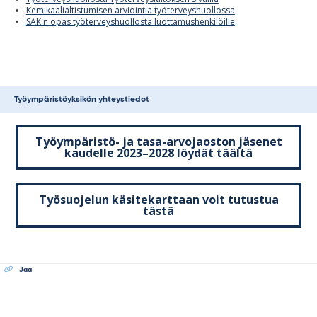
Kemikaalialtistumisen arviointia työterveyshuollossa
SAK:n opas työterveyshuollosta luottamushenkilöille
Työympäristöyksikön yhteystiedot
Työympäristö- ja tasa-arvojaoston jäsenet
kaudelle 2023–2028 löydät täältä
Työsuojelun käsitekarttaan voit tutustua
tästä
Jaa