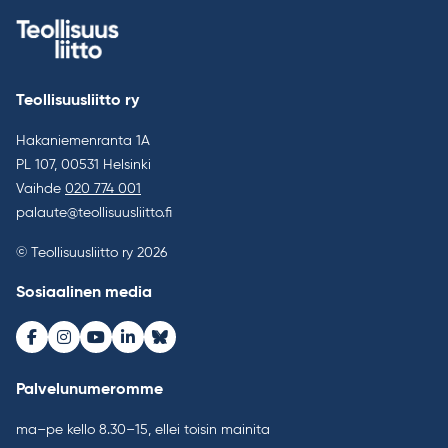
Teollisuusliitto ry
Hakaniemenranta 1A
PL 107, 00531 Helsinki
Vaihde
020 774 001
palaute@teollisuusliitto.fi
© Teollisuusliitto ry 2026
Sosiaalinen media
Facebook
Instagram
Youtube
LinkedIn
Bluesky
Palvelunumeromme
ma–pe kello 8.30–15, ellei toisin mainita