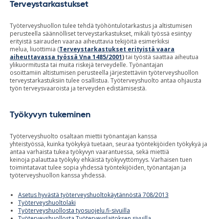
Terveystarkastukset
Työterveyshuollon tulee
tehdä työhöntulotarkastus ja
altistumisen
perusteella
säännölliset terveystarkastukset, mikäli
työssä esiintyy
erityistä sairauden vaaraa aiheuttavia tekijöitä
esimerkiksi
melua,
liuottimia
(
Terveystarkastukset erityistä vaara
aiheuttavassa työssä
Vna
1485/2001
)
tai työstä saattaa
aiheutua
ylikuormitusta tai
mu
ita riskejä terveydelle
.
Ty
önantajan
osoittamiin
altistumisen perusteella järjestettäviin
työterveyshuollon
terveystarkastuksiin tulee osallistua.
Työterveyshuolto
antaa ohjausta
työn terveysvaaroista ja terveyden edistämisestä.
Työkyvyn tukeminen
Työterveyshuolto osaltaan miettii työnantajan kanssa
yhteistyössä
,
kuinka työkyky
ä
tuetaan
, seuraa
työntekijöiden työkykyä ja
antaa varhaista tukea työkyvyn vaarantuessa,
sekä miettiä
keinoja
palauttaa työkyky ehkäistä työkyvyttömyys.
Varhaisen tuen
toimintatavat tulee sopia yhdessä työntekijöiden, työnantajan ja
työterveyshuollon kanssa yhdessä
.
Asetu
s hyvästä työterveyshuoltokäytännöstä
708/2013
Työterveyshuoltolaki
Työterveyshuollosta tyosuojelu.fi-sivuilla
Työterveyshuollosta Työterveyslaitoksen sivuilla