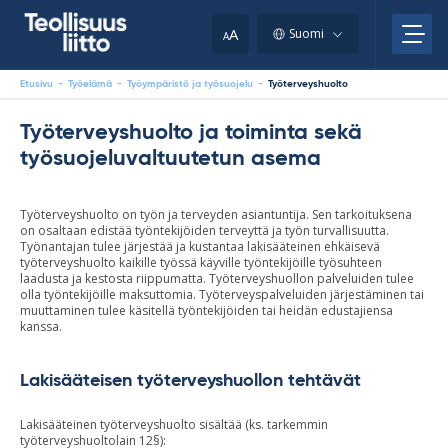
Skip
your
to
A
Suomi
A
content
clipboard.)
Etusivu
-
Työelämä
-
Työympäristö ja työsuojelu
-
Työterveyshuolto
Työterveyshuolto ja toiminta sekä
työsuojeluvaltuutetun asema
Työterveyshuolto on työn ja terveyden asiantuntija. Sen tarkoituksena
on osaltaan edistää työntekijöiden terveyttä ja työn turvallisuutta.
Työnantajan tulee järjestää ja kustantaa lakisääteinen ehkäisevä
työterveyshuolto kaikille työssä käyville työntekijöille työsuhteen
laadusta ja kestosta riippumatta. Työterveyshuollon palveluiden tulee
olla työntekijöille maksuttomia. Työterveyspalveluiden järjestäminen tai
muuttaminen tulee käsitellä työntekijöiden tai heidän edustajiensa
kanssa.
Lakisääteisen työterveyshuollon tehtävät
Lakisääteinen työterveyshuolto sisältää
(
ks.
tarkemmin
työterveyshuoltolain 12§
):