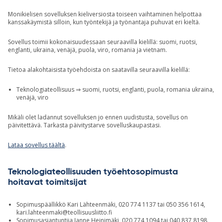
Monikielisen sovelluksen kieliversiosta toiseen vaihtaminen helpottaa
kanssakäymistä silloin, kun työntekijä ja työnantaja puhuvat eri kieltä.
Sovellus toimii kokonaisuudessaan seuraavilla kielillä: suomi, ruotsi,
englanti, ukraina, venäjä, puola, viro, romania ja vietnam.
Tietoa alakohtaisista työehdoista on saatavilla seuraavilla kielillä:
Teknologiateollisuus ⇒ suomi, ruotsi, englanti, puola, romania ukraina,
venäjä, viro
Mikäli olet ladannut sovelluksen jo ennen uudistusta, sovellus on
päivitettävä. Tarkasta päivitystarve sovelluskaupastasi.
Lataa sovellus täältä
.
Teknologiateollisuuden työehtosopimusta
hoitavat toimitsijat
Sopimuspäällikkö Kari Lähteenmäki, 020 774 1137 tai 050 356 1614,
kari.lahteenmaki@teollisuusliitto.fi
Sopimusasiantuntija Janne Heinimäki, 020 774 1094 tai 040 837 8198,