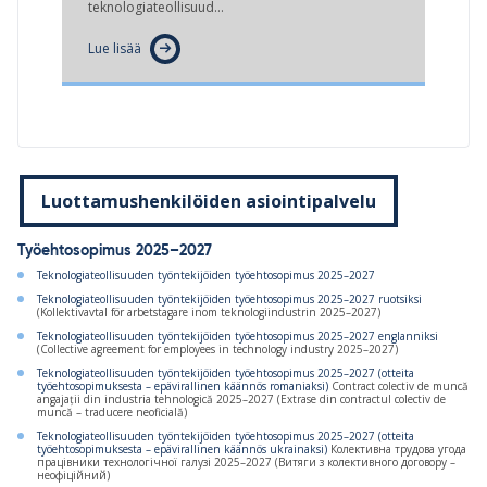
teknologiateollisuud…
Lue lisää
Luottamushenkilöiden asiointipalvelu
Työehtosopimus 2025–2027
Teknologiateollisuuden työntekijöiden työehtosopimus 2025–2027
Teknologiateollisuuden työntekijöiden työehtosopimus 2025–2027 ruotsiksi
(Kollektivavtal för arbetstagare inom teknologiindustrin 2025–2027)
Teknologiateollisuuden työntekijöiden työehtosopimus 2025–2027 englanniksi
(Collective agreement for employees in technology industry 2025–2027)
Teknologiateollisuuden työntekijöiden työehtosopimus 2025–2027 (otteita
työehtosopimuksesta – epävirallinen käännös romaniaksi)
Contract colectiv de muncă
angajații din industria tehnologică 2025–2027 (Extrase din contractul colectiv de
muncă – traducere neoficială)
Teknologiateollisuuden työntekijöiden työehtosopimus 2025–2027 (otteita
työehtosopimuksesta – epävirallinen käännös ukrainaksi)
Колективна трудова угода
працівники технологічноï галузі 2025–2027 (Витяги з колективного договору –
неофіційний)