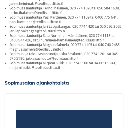
janne.heinimaki@teollisuusliitto.fi
Sopimusasiantuntija Terho Ihalainen, 020 774 1090 tai 050 584 1638,
terho.ihalainen@teollisuusliitto.fi
Sopimusasiantuntija Pasi Karttunen, 020 774 1109 tai 0400 775 641,
pasi.karttunen@teollisuusliitto.fi
Sopimusasiantuntija Jari Leppäkangas, 020 774 1420 tai 050 592 3095,
jari.leppakangas@teollisuusliitto.fi
Sopimusasiantuntija Satu Nurminen-Hämäläinen, 020 774 1113 tai
0400 547 426,
satu.nurminen-hamalainen@teollisuusliitto.fi
Sopimusasiantuntija Magnus Salmela, 020 774 1105 tai 040 740 2485,
magnus.salmela@teollisuusliitto.fi
Sopimus- ja talousasiantuntija Jukka Saviluoto, 020 774 1201 tai 045
670 5180,
jukka.saviluoto@teollisuusliitto.fi
Sopimusasiantuntija Mirjami Suikki, 020 774 1106 tai 0400 515 941,
mirjami.suikki@teollisuusliitto.fi
Sopimusalan ajankohtaista