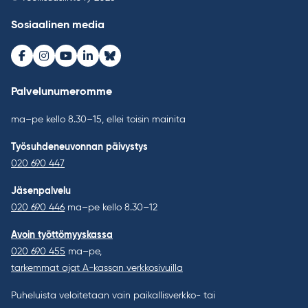
Sosiaalinen media
Facebook
Instagram
Youtube
LinkedIn
Bluesky
Palvelunumeromme
ma–pe kello 8.30–15, ellei toisin mainita
Työsuhdeneuvonnan päivystys
020 690 447
Jäsenpalvelu
020 690 446
ma–pe kello 8.30–12
Avoin työttömyyskassa
020 690 455
ma–pe,
tarkemmat ajat A-kassan verkkosivuilla
Puheluista veloitetaan vain paikallisverkko- tai