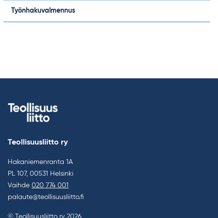
Työnhakuvalmennus
Teollisuusliitto ry
Hakaniemenranta 1A
PL 107, 00531 Helsinki
Vaihde
020 774 001
palaute@teollisuusliitto.fi
© Teollisuusliitto ry 2026