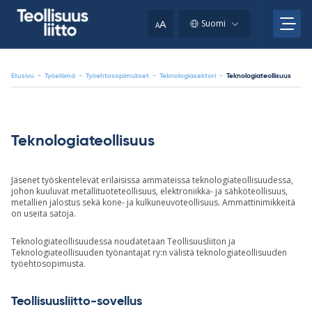
Skip
your
to
A
Suomi
A
content
clipboard.)
Etusivu
-
Työelämä
-
Työehtosopimukset
-
Teknologiasektori
-
Teknologiateollisuus
Teknologiateollisuus
Jäsenet työskentelevät erilaisissa ammateissa teknologiateollisuudessa,
johon kuuluvat metallituoteteollisuus, elektroniikka- ja sähköteollisuus,
metallien jalostus sekä kone- ja kulkuneuvoteollisuus. Ammattinimikkeitä
on useita satoja.
Teknologiateollisuudessa noudatetaan Teollisuusliiton ja
Teknologiateollisuuden työnantajat ry:n välistä teknologiateollisuuden
työehtosopimusta.
Teollisuusliitto-sovellus