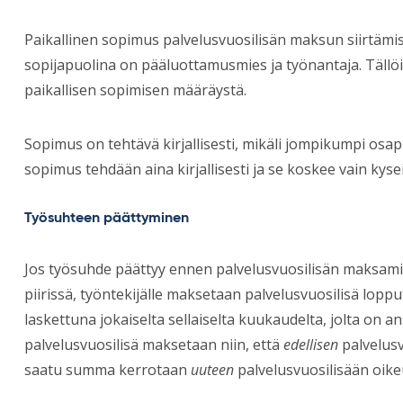
Paikallinen sopimus palvelusvuosilisän maksun siirtämise
sopijapuolina on pääluottamusmies ja työnantaja. Täll
paikallisen sopimisen määräystä.
Sopimus on tehtävä kirjallisesti, mikäli jompikumpi osap
sopimus tehdään aina kirjallisesti ja se koskee vain kys
Työsuhteen päättyminen
Jos työsuhde päättyy ennen palvelusvuosilisän maksamis
piirissä, työntekijälle maksetaan palvelusvuosilisä loppu
laskettuna jokaiselta sellaiselta kuukaudelta, jolta on a
palvelusvuosilisä maksetaan niin, että
edellisen
palvelus
saatu summa kerrotaan
uuteen
palvelusvuosilisään oike