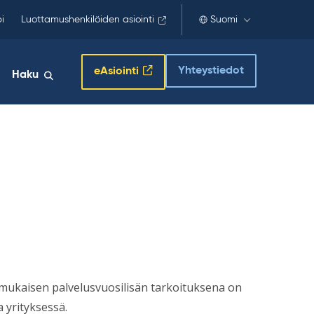
i
Luottamushenkilöiden asiointi
Suomi
Yhteystiedot
eAsiointi
Haku
mukaisen palvelusvuosilisän tarkoituksena on
a yrityksessä.