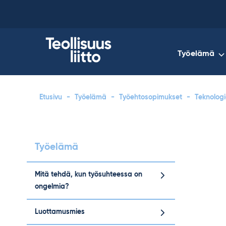
Skip
to
content
Työelämä
Etusivu
-
Työelämä
-
Työehtosopimukset
-
Teknologi
Työelämä
Mitä tehdä, kun työsuhteessa on
ongelmia?
Luottamusmies