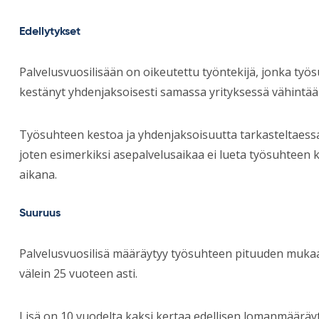
Edellytykset
Palvelusvuosilisään on oikeutettu työntekijä, jonka ty
kestänyt yhdenjaksoisesti samassa yrityksessä vähintää
Työsuhteen kestoa ja yhdenjaksoisuutta tarkasteltaess
joten esimerkiksi asepalvelusaikaa ei lueta työsuhteen 
aikana.
Suuruus
Palvelusvuosilisä määräytyy työsuhteen pituuden muka
välein 25 vuoteen asti.
Lisä on 10 vuodelta kaksi kertaa edellisen lomanmäärä