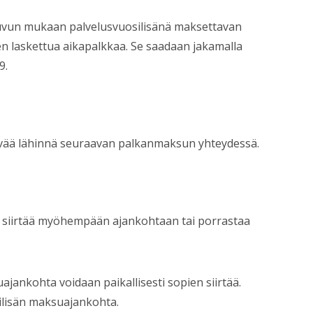
vun mukaan palvelusvuosilisänä maksettavan
 laskettua aikapalkkaa. Se saadaan jakamalla
9.
äivää lähinnä seuraavan palkanmaksun yhteydessä.
li siirtää myöhempään ajankohtaan tai porrastaa
jankohta voidaan paikallisesti sopien siirtää.
ilisän maksuajankohta.