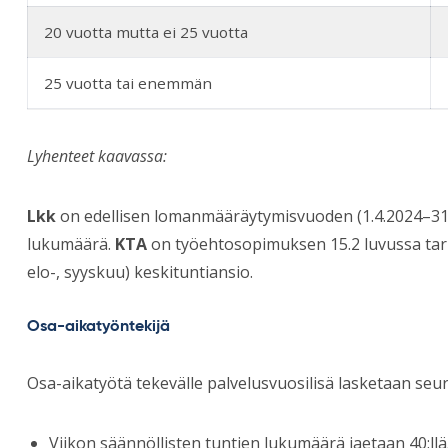
20 vuotta mutta ei 25 vuotta
25 vuotta tai enemmän
Lyhenteet kaavassa:
Lkk
on edellisen lomanmääräytymisvuoden (1.4.2024–31
lukumäärä.
KTA
on työehtosopimuksen 15.2 luvussa tar
elo-, syyskuu) keskituntiansio.
Osa-aikatyöntekijä
Osa-aikatyötä tekevälle palvelusvuosilisä lasketaan seur
Viikon säännöllisten tuntien lukumäärä jaetaan 40:llä