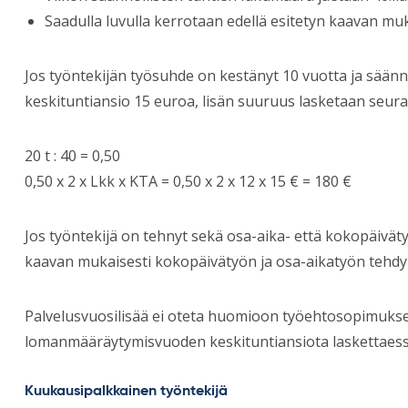
Saadulla luvulla kerrotaan edellä esitetyn kaavan muk
Jos työntekijän työsuhde on kestänyt 10 vuotta ja säännö
keskituntiansio 15 euroa, lisän suuruus lasketaan seura
20 t : 40 = 0,50
0,50 x 2 x Lkk x KTA = 0,50 x 2 x 12 x 15 € = 180 €
Jos työntekijä on tehnyt sekä osa-aika- että kokopäiväty
kaavan mukaisesti kokopäivätyön ja osa-aikatyön tehdyill
Palvelusvuosilisää ei oteta huomioon työehtosopimukse
lomanmääräytymisvuoden keskituntiansiota laskettaess
Kuukausipalkkainen työntekijä