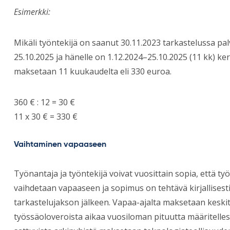
Esimerkki:
Mikäli työntekijä on saanut 30.11.2023 tarkastelussa pal
25.10.2025 ja hänelle on 1.12.2024–25.10.2025 (11 kk) ke
maksetaan 11 kuukaudelta eli 330 euroa.
360 € : 12 = 30 €
11 x 30 € = 330 €
Vaihtaminen vapaaseen
Työnantaja ja työntekijä voivat vuosittain sopia, että ty
vaihdetaan vapaaseen ja sopimus on tehtävä kirjallisesti
tarkastelujakson jälkeen. Vapaa-ajalta maksetaan keski
työssäoloveroista aikaa vuosiloman pituutta määritelle