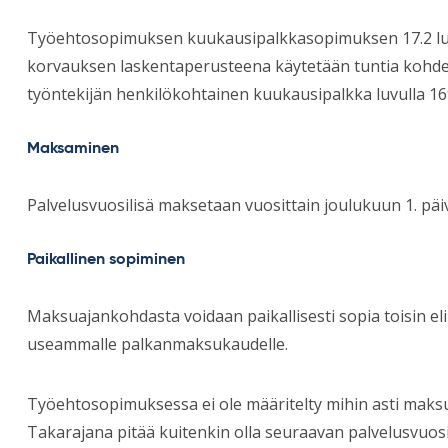
Työehtosopimuksen kuukausipalkkasopimuksen 17.2 lu
korvauksen laskentaperusteena käytetään tuntia kohden
työntekijän henkilökohtainen kuukausipalkka luvulla 16
Maksaminen
Palvelusvuosilisä maksetaan vuosittain joulukuun 1. p
Paikallinen sopiminen
Maksuajankohdasta voidaan paikallisesti sopia toisin e
useammalle palkanmaksukaudelle.
Työehtosopimuksessa ei ole määritelty mihin asti maksua
Takarajana pitää kuitenkin olla seuraavan palvelusvuos