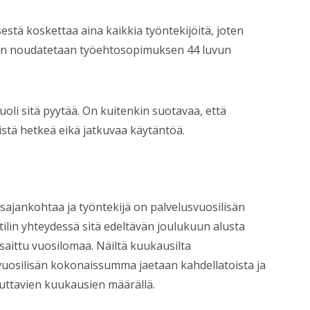
stä koskettaa aina kaikkia työntekijöitä, joten
öin noudatetaan työehtosopimuksen 44 luvun
uoli sitä pyytää. On kuitenkin suotavaa, että
eistä hetkeä eikä jatkuvaa käytäntöä.
ajankohtaa ja työntekijä on palvelusvuosilisän
tilin yhteydessä sitä edeltävän joulukuun alusta
nsaittu vuosilomaa. Näiltä kuukausilta
vuosilisän kokonaissumma jaetaan kahdellatoista ja
uttavien kuukausien määrällä.