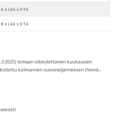
6 x Lkk x KTA
8 x Lkk x KTA
.3.2025) lomaan oikeutettavien kuukausien
koitettu kolmannen vuosineljänneksen (heinä-,
aavasti:
.