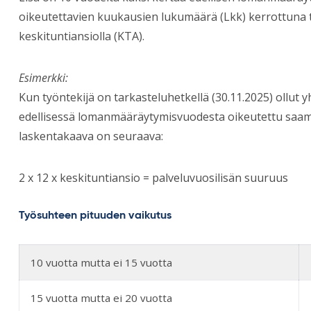
oikeutettavien kuukausien lukumäärä (Lkk) kerrottuna
keskituntiansiolla (KTA).
Esimerkki:
Kun työntekijä on tarkasteluhetkellä (30.11.2025) ollut 
edellisessä lomanmääräytymisvuodesta oikeutettu saam
laskentakaava on seuraava:
2 x 12 x keskituntiansio = palveluvuosilisän suuruus
Työsuhteen pituuden vaikutus
10 vuotta mutta ei 15 vuotta
15 vuotta mutta ei 20 vuotta