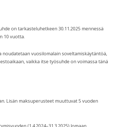
ösuhde on tarkasteluhetkeen 30.11.2025 mennessä
n 10 vuotta.
a noudatetaan vuosilomalain soveltamiskäytäntöä,
kestoaikaan, vaikka itse työsuhde on voimassa tänä
an. Lisän maksuperusteet muuttuvat 5 vuoden
ytymisvuoden (1.4.2024–31.3.2025) lomaan