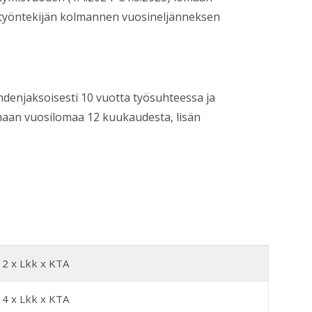
 työntekijän kolmannen vuosineljänneksen
yhdenjaksoisesti 10 vuotta työsuhteessa ja
aan vuosilomaa 12 kuukaudesta, lisän
2 x Lkk x KTA
4 x Lkk x KTA