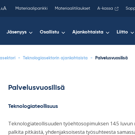
been
A
Materiaalipankki
Materiaalitilaukset
A-kassa
Sopp
A
copied
to
your
Jäsenyys
Osallistu
Ajankohtaista
Liitto
clipboard.)
asektori
-
Teknologiasektorin ajankohtaista
-
Palvelusvuosilisä
Palvelusvuosilisä
Teknologiateollisuus
Teknologiateollisuuden työehtosopimuksen 14.5 luvun 
palkita pitkästä, yhdenjaksoisesta työsuhteesta samass