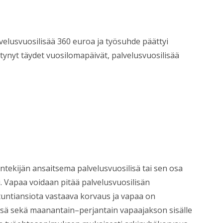
velusvuosilisää 360 euroa ja työsuhde päättyi
rtynyt täydet vuosilomapäivät, palvelusvuosilisää
öntekijän ansaitsema palvelusvuosilisä tai sen osa
. Vapaa voidaan pitää palvelusvuosilisän
tuntiansiota vastaava korvaus ja vapaa on
ssä sekä maanantain–perjantain vapaajakson sisälle