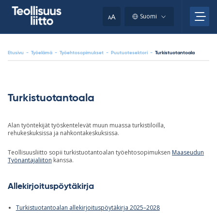
Skip
your
to
A
Suomi
A
content
clipboard.)
Etusivu
-
Työelämä
-
Työehtosopimukset
-
Puutuotesektori
-
Turkistuotantoala
Turkistuotantoala
Alan työntekijät työskentelevät muun muassa turkistiloilla,
rehukeskuksissa ja nahkontakeskuksissa.
Teollisuusliitto sopii turkistuotantoalan työehtosopimuksen
Maaseudun
Työnantajaliiton
kanssa.
Allekirjoituspöytäkirja
Turkistuotantoalan allekirjoituspöytäkirja 2025–2028