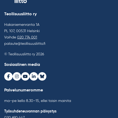
Teollisuusliitto ry
Hakaniemenranta 1A
PL 107, 00531 Helsinki
Vaihde
020 774 001
palaute@teollisuusliitto.fi
© Teollisuusliitto ry 2026
Sosiaalinen media
Facebook
Instagram
Youtube
LinkedIn
Bluesky
Palvelunumeromme
ma–pe kello 8.30–15, ellei toisin mainita
Työsuhdeneuvonnan päivystys
020 690 447