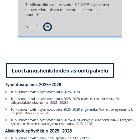
Teollisuusliitto on torstaina 6.3.2025 hyväksynyt
neuvottelutuloksen maaseutuelinkeinojen,
puutarha-…
Lue lisää
Luottamushenkilöiden asiointipalvelu
Työehtosopimus 2025–2028
Turkistuotantoalan työehtosopimus 2025–2028
Turkistuotantoalan työehtosopimus 2025–2028 ruotsiksi
(Kollektivavtal för
pälsproduktionsbranschen 2025–2028)
Turkistuotantoalan työehtosopimus 2025–2028 englanniksi
(Collective agreement for
fur production 2025–2028)
Turkistuotantoalan työehtosopimus 2025–2028 venäjäksi
(Коллективный трудовой
договор в области производства пушнины 2025–2028)
Allekirjoituspöytäkirja 2025–2028
Turkistuotantoalan allekirjoituspöytäkirja 2025–2028