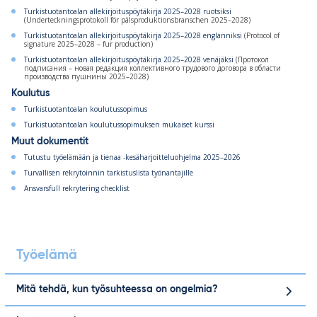
Turkistuotantoalan allekirjoituspöytäkirja 2025–2028 ruotsiksi
(Underteckningsprotokoll för pälsproduktionsbranschen 2025–2028)
Turkistuotantoalan allekirjoituspöytäkirja 2025–2028 englanniksi
(Protocol of
signature 2025–2028 – fur production)
Turkistuotantoalan allekirjoituspöytäkirja 2025–2028 venäjäksi
(Протокол
подписания – новая редакция коллективного трудового договора в области
производства пушнины 2025–2028)
Koulutus
Turkistuotantoalan koulutussopimus
Turkistuotantoalan koulutussopimuksen mukaiset kurssi
Muut dokumentit
Tutustu työelämään ja tienaa -kesäharjoitteluohjelma 2025–2026
Turvallisen rekrytoinnin tarkistuslista työnantajille
Ansvarsfull rekrytering checklist
Työelämä
Mitä tehdä, kun työsuhteessa on ongelmia?