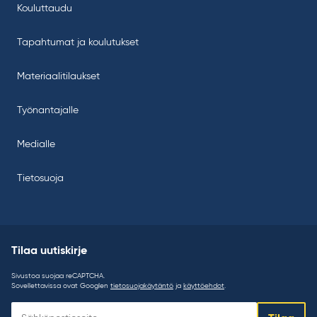
Kouluttaudu
Tapahtumat ja koulutukset
Materiaalitilaukset
Työnantajalle
Medialle
Tietosuoja
Tilaa uutiskirje
Sivustoa suojaa reCAPTCHA.
Sovellettavissa ovat Googlen
tietosuojakäytäntö
ja
käyttöehdot
.
Tilaa