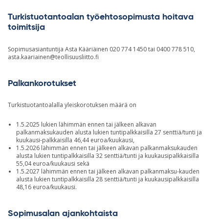
Turkistuotantoalan työehtosopimusta hoitava
toimitsija
Sopimusasiantuntija Asta Kääriäinen 020 774 1450 tai 0400 778 510,
asta.kaariainen@teollisuusliitto.fi
Palkankorotukset
Turkistuotantoalalla yleiskorotuksen määrä on
1.5.2025 lukien lähimmän ennen tai jälkeen alkavan
palkanmaksukauden alusta lukien tuntipalkkaisilla 27 senttiä/tunti ja
kuukausi-palkkaisilla 46,44 euroa/kuukausi,
1.5.2026 lähimmän ennen tai jälkeen alkavan palkanmaksukauden
alusta lukien tuntipalkkaisilla 32 senttiä/tunti ja kuukausipalkkaisilla
55,04 euroa/kuukausi sekä
1.5.2027 lähimmän ennen tai jälkeen alkavan palkanmaksu-kauden
alusta lukien tuntipalkkaisilla 28 senttiä/tunti ja kuukausipalkkaisilla
48,16 euroa/kuukausi.
Sopimusalan ajankohtaista