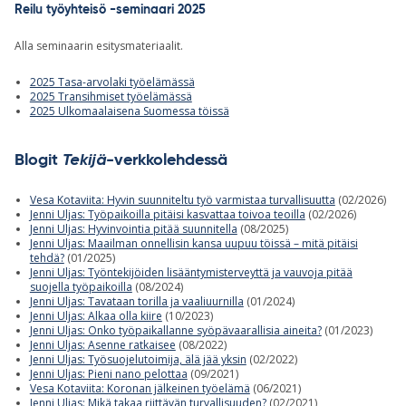
Reilu työyhteisö -seminaari 2025
Alla seminaarin esitysmateriaalit.
2025 Tasa-arvolaki työelämässä
2025 Transihmiset työelämässä
2025 Ulkomaalaisena Suomessa töissä
Blogit
Tekijä
-verkkolehdessä
Vesa Kotaviita: Hyvin suunniteltu työ varmistaa turvallisuutta
(02/2026)
Jenni Uljas: Työpaikoilla pitäisi kasvattaa toivoa teoilla
(02/2026)
Jenni Uljas: Hyvinvointia pitää suunnitella
(08/2025)
Jenni Uljas: Maailman onnellisin kansa uupuu töissä – mitä pitäisi
tehdä?
(01/2025)
Jenni Uljas: Työntekijöiden lisääntymisterveyttä ja vauvoja pitää
suojella työpaikoilla
(08/2024)
Jenni Uljas: Tavataan torilla ja vaaliuurnilla
(01/2024)
Jenni Uljas: Alkaa olla kiire
(10/2023)
Jenni Uljas: Onko työpaikallanne syöpävaarallisia aineita?
(01/2023)
Jenni Uljas: Asenne ratkaisee
(08/2022)
Jenni Uljas: Työsuojelutoimija, älä jää yksin
(02/2022)
Jenni Uljas: Pieni nano pelottaa
(09/2021)
Vesa Kotaviita: Koronan jälkeinen työelämä
(06/2021)
Jenni Uljas: Mikä takaa riittävän turvallisuuden?
(02/2021)