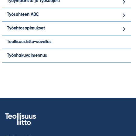
Työympäristö ja työsuojelu
Työsuhteen ABC
Työehtosopimukset
Teollisuusliitto-sovellus
Työnhakuvalmennus