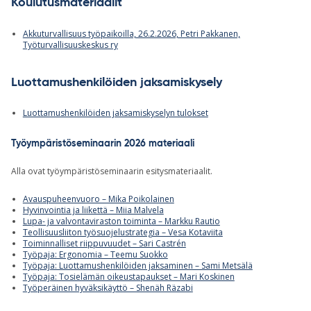
Koulutusmateriaalit
Akkuturvallisuus työpaikoilla, 26.2.2026, Petri Pakkanen,
Työturvallisuuskeskus ry
Luottamushenkilöiden jaksamiskysely
Luottamushenkilöiden jaksamiskyselyn tulokset
Työympäristöseminaarin 2026 materiaali
Alla ovat työympäristöseminaarin esitysmateriaalit.
Avauspuheenvuoro – Mika Poikolainen
Hyvinvointia ja liikettä – Miia Malvela
Lupa- ja valvontaviraston toiminta – Markku Rautio
Teollisuusliiton työsuojelustrategia – Vesa Kotaviita
Toiminnalliset riippuvuudet – Sari Castrén
Työpaja: Ergonomia – Teemu Suokko
Työpaja: Luottamushenkilöiden jaksaminen – Sami Metsälä
Työpaja: Tosielämän oikeustapaukset – Mari Koskinen
Työperäinen hyväksikäyttö – Shenäh Räzabi