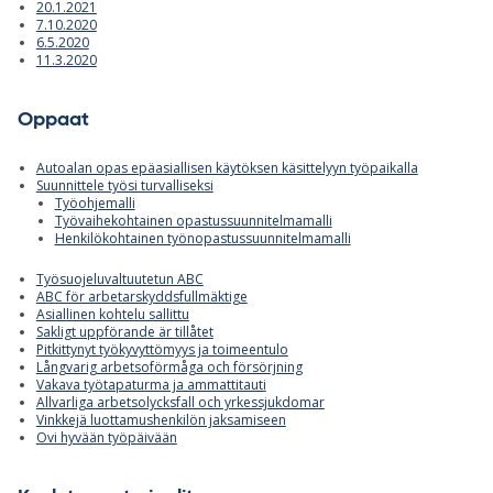
20.1.2021
7.10.2020
6.5.2020
11.3.2020
Oppaat
Autoalan opas epäasiallisen käytöksen käsittelyyn työpaikalla
Suunnittele työsi turvalliseksi
Työohjemalli
Työvaihekohtainen opastussuunnitelmamalli
Henkilökohtainen työnopastussuunnitelmamalli
Työsuojeluvaltuutetun ABC
ABC för arbetarskyddsfullmäktige
Asiallinen kohtelu sallittu
Sakligt uppförande är tillåtet
Pitkittynyt työkyvyttömyys ja toimeentulo
Långvarig arbetsoförmåga och försörjning
Vakava työtapaturma ja ammattitauti
Allvarliga arbetsolycksfall och yrkessjukdomar
Vinkkejä luottamushenkilön jaksamiseen
Ovi hyvään työpäivään