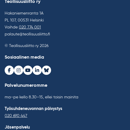
Teollisuusliitto ry
Hakaniemenranta 1A
PL 107, 00531 Helsinki
Vaihde
020 774 001
palaute@teollisuusliitto.fi
© Teollisuusliitto ry 2026
Sosiaalinen media
Facebook
Instagram
Youtube
LinkedIn
Bluesky
Palvelunumeromme
ma–pe kello 8.30–15, ellei toisin mainita
Työsuhdeneuvonnan päivystys
020 690 447
Jäsenpalvelu