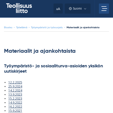
Skip
your
to
A
Suomi
A
content
clipboard.)
Etusivu
-
Työelämä
-
Työympäristö ja työsuojelu
-
Materiaalit ja ajankohtaista
Materiaalit ja ajankohtaista
Työympäristö- ja sosiaaliturva-asioiden yksikön
uutiskirjeet
12.2.2025
25.9.2024
14.2.2024
13.9.2023
15.2.2023
14.9.2022
16.2.2022
15.9.2021