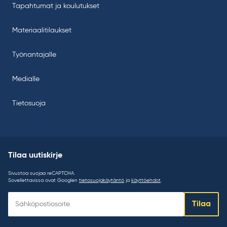
Tapahtumat ja koulutukset
Materiaalitilaukset
Työnantajalle
Medialle
Tietosuoja
Tilaa uutiskirje
Sivustoa suojaa reCAPTCHA.
Sovellettavissa ovat Googlen
tietosuojakäytäntö
ja
käyttöehdot
.
Tilaa
Tilaa
uutiskirje: