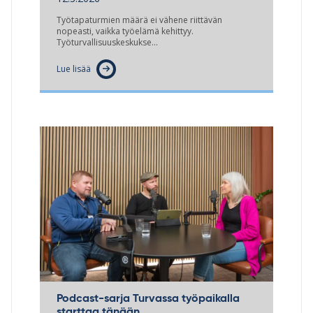
Työtapaturmien määrä ei vähene riittävän
nopeasti, vaikka työelämä kehittyy.
Työturvallisuuskeskukse…
Lue lisää
Podcast-sarja Turvassa työpaikalla
starttaa tänään