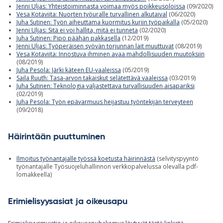
Jenni Uljas: Yhteistoiminnasta voimaa myös poikkeusoloissa
(09/2020)
Vesa Kotaviita: Nuorten työuralle turvallinen alkutaival
(06/2020)
Juha Sutinen: Työn aiheuttama kuormitus kuriin työpaikalla
(05/2020)
Jenni Uljas: Sitä ei voi hallita, mitä ei tunneta
(02/2020)
Juha Sutinen: Pipo päähän pakkasella
(12/2019)
Jenni Uljas: Työperäisen syövän torjunnan lait muuttuvat
(08/2019)
Vesa Kotaviita: Innostuva ihminen avaa mahdollisuuden muutoksiin
(08/2019)
Juha Pesola: Järki käteen EU-vaaleissa
(05/2019)
Saila Ruuth: Tasa-arvon takaiskut selätettävä vaaleissa
(03/2019)
Juha Sutinen: Teknologia valjastettava turvallisuuden aisapariksi
(02/2019)
Juha Pesola: Työn epävarmuus heijastuu työntekijän terveyteen
(09/2018)
Häirintään puuttuminen
Ilmoitus työnantajalle työssä koetusta häirinnästä
(selvityspyyntö
työnantajalle Työsuojeluhallinnon verkkopalvelussa olevalla pdf-
lomakkeella)
Erimielisyysasiat ja oikeusapu