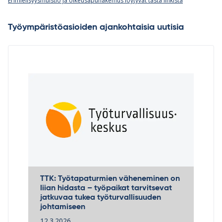
Erimielisyysmuistio ja oikeusapuhakemus löytyvät tästä linkistä
Työympäristöasioiden ajankohtaisia uutisia
TTK: Työtapaturmien väheneminen on
liian hidasta – työpaikat tarvitsevat
jatkuvaa tukea työturvallisuuden
johtamiseen
12.3.2026