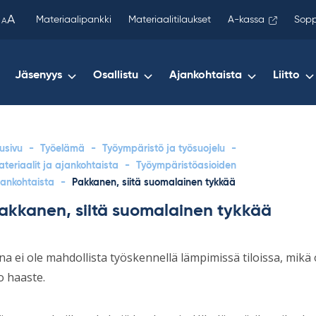
been
A
Materiaalipankki
Materiaalitilaukset
A-kassa
Sopp
A
copied
to
your
Jäsenyys
Osallistu
Ajankohtaista
Liitto
clipboard.)
usivu
-
Työelämä
-
Työympäristö ja työsuojelu
-
teriaalit ja ajankohtaista
-
Työympäristöasioiden
jankohtaista
-
Pakkanen, siitä suomalainen tykkää
akkanen, siitä suomalainen tykkää
na ei ole mahdollista työskennellä lämpimissä tiloissa, mikä 
o haaste.