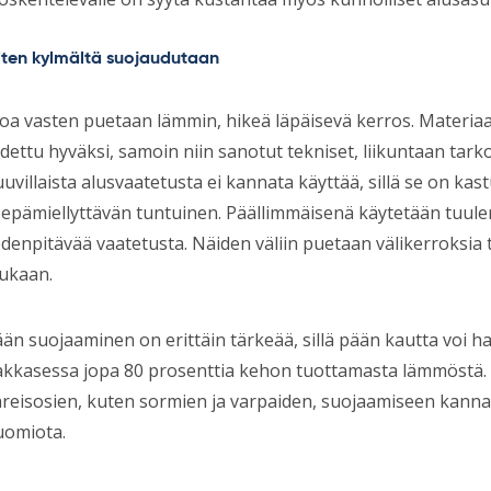
ten kylmältä suojaudutaan
oa vasten puetaan lämmin, hikeä läpäisevä kerros. Materiaal
dettu hyväksi, samoin niin sanotut tekniset, liikuntaan tarko
uvillaista alusvaatetusta ei kannata käyttää, sillä se on ka
 epämiellyttävän tuntuinen. Päällimmäisenä käytetään tuulen
denpitävää vaatetusta. Näiden väliin puetaan välikerroksia
ukaan.
än suojaaminen on erittäin tärkeää, sillä pään kautta voi h
akkasessa jopa 80 prosenttia kehon tuottamasta lämmöstä
reisosien, kuten sormien ja varpaiden, suojaamiseen kannat
uomiota.