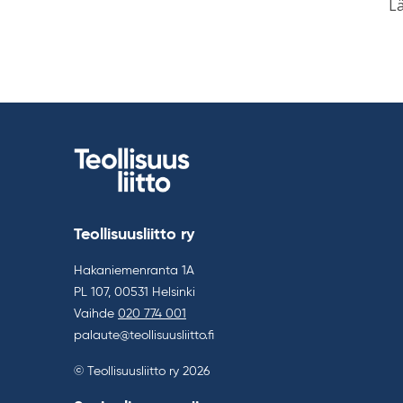
Lä
Teollisuusliitto ry
Hakaniemenranta 1A
PL 107, 00531 Helsinki
Vaihde
020 774 001
palaute@teollisuusliitto.fi
© Teollisuusliitto ry 2026