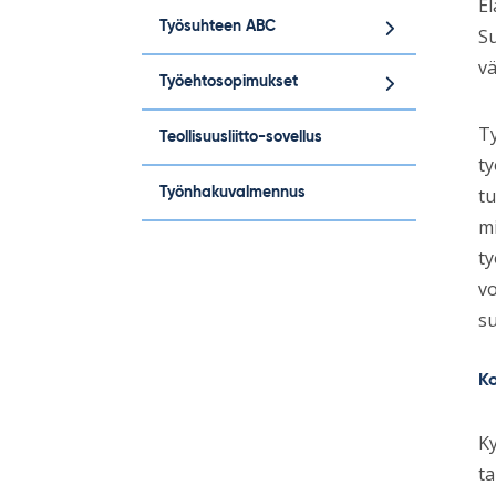
El
Työsuhteen ABC
S
vä
Työehtosopimukset
Ty
Teollisuusliitto-sovellus
ty
tu
Työnhakuvalmennus
mi
ty
vo
su
Ko
Ky
ta