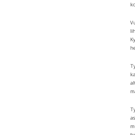
ko
Vu
li
Ky
he
Ty
ka
al
ma
Ty
a
mu
ty