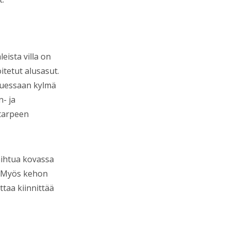
eista villa on
itetut alusasut.
stuessaan kylmä
- ja
 tarpeen
aihtua kovassa
. Myös kehon
taa kiinnittää