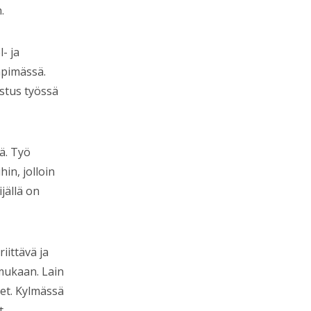
.
- ja
mpimässä.
istus työssä
ä. Työ
in, jolloin
ijällä on
iittävä ja
mukaan. Lain
et. Kylmässä
t.