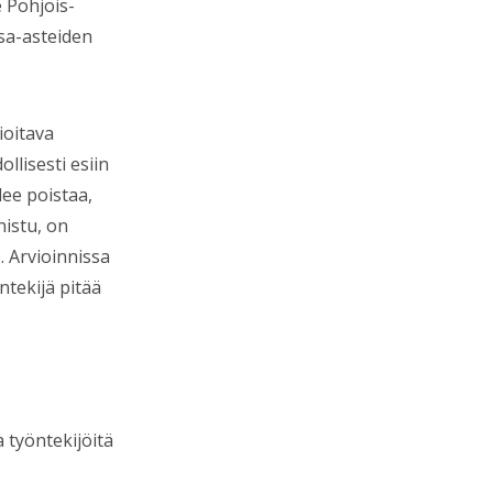
 Pohjois-
sa-asteiden
ioitava
llisesti esiin
lee poistaa,
nistu, on
. Arvioinnissa
tekijä pitää
 työntekijöitä