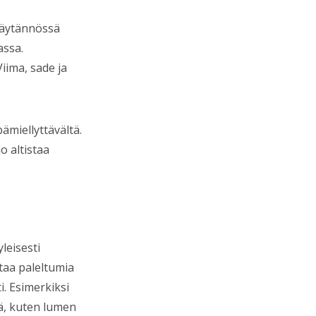
Käytännössä
assa.
iima, sade ja
ämiellyttävältä.
o altistaa
leisesti
ttaa paleltumia
. Esimerkiksi
lä, kuten lumen