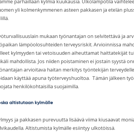
ämme parhaillaan kylmiä kuukausia. Ulkolämpötila vaihtelee
uomen yli kolmenkymmenen asteen pakkasen ja etelän plus
lillä.
öturvallisuuslain mukaan työnantajan on selvitettävä ja arv
öpaikan lämpöolosuhteiden terveysriskit. Arvioinnissa mahdo
lleet kylmyyden tai vetoisuuden aiheuttamat haittatekijät tu
käli mahdollista. Jos niiden poistaminen ei jostain syystä on
önantajan arvioitava haitan merkitys työntekijän terveydelle
idaan käyttää apuna työterveyshuoltoa. Tämän jälkeen työn
ojata henkilökohtaisilla suojaimilla.
ska altistutaan kylmälle
lmyys ja pakkasen purevuutta lisäävä viima kiusaavat monia
lvikaudella. Altistumista kylmälle esiintyy ulkotöissä.