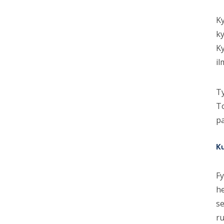
Ky
ky
Ky
il
Ty
To
pa
K
Fy
he
se
ru