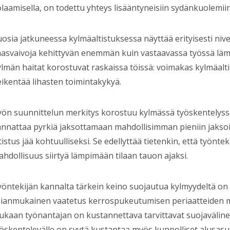
laamisella, on todettu yhteys lisääntyneisiin sydänkuolemiin
osia jatkuneessa kylmäaltistuksessa näyttää erityisesti nivel
hasvaivoja kehittyvän enemmän kuin vastaavassa työssä lä
lmän haitat korostuvat raskaissa töissä: voimakas kylmäalt
ikentää lihasten toimintakykyä.
ön suunnittelun merkitys korostuu kylmässä työskentelyss
nnattaa pyrkiä jaksottamaan mahdollisimman pieniin jaksoih
tistus jää kohtuulliseksi. Se edellyttää tietenkin, että työntek
hdollisuus siirtyä lämpimään tilaan tauon ajaksi.
öntekijän kannalta tärkein keino suojautua kylmyydeltä on r
sianmukainen vaatetus kerrospukeutumisen periaatteiden 
kaan työnantajan on kustannettava tarvittavat suojaväline
öskentelevälle on syytä kustantaa myös kunnolliset alusasu