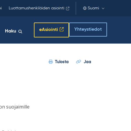
i
Luottamushenkilöiden asiointi
Suomi
Yhteystiedot
eAsiointi
Haku
Tulosta
Jaa
on suojaimille