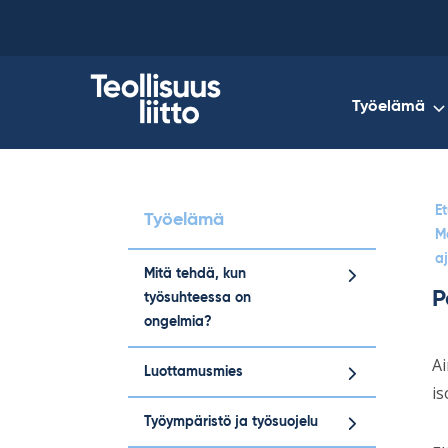
Skip
to
content
Työelämä
Et
Työelämä
Ma
a
Mitä tehdä, kun
P
työsuhteessa on
ongelmia?
Ai
Luottamusmies
is
Työympäristö ja työsuojelu