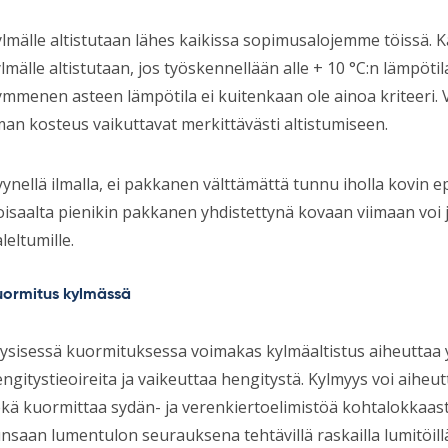
lmälle altistutaan lähes kaikissa sopimusalojemme töissä. 
lmälle altistutaan, jos työskennellään alle + 10 °C:n lämpötil
mmenen asteen lämpötila ei kuitenkaan ole ainoa kriteeri. V
man kosteus vaikuttavat merkittävästi altistumiseen.
ynellä ilmalla, ei pakkanen välttämättä tunnu iholla kovin ep
isaalta pienikin pakkanen yhdistettynä kovaan viimaan voi j
leltumille.
uormitus kylmässä
ysisessä kuormituksessa voimakas kylmäaltistus aiheuttaa y
ngitystieoireita ja vaikeuttaa hengitystä. Kylmyys voi aiheu
kä kuormittaa sydän- ja verenkiertoelimistöä kohtalokkaasti
nsaan lumentulon seurauksena tehtävillä raskailla lumitöil