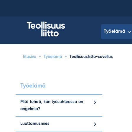
Skip
to
content
Työelämä
Etusivu
-
Työelämä
-
Teollisuusliitto-sovellus
Työelämä
Mitä tehdä, kun työsuhteessa on
ongelmia?
Luottamusmies