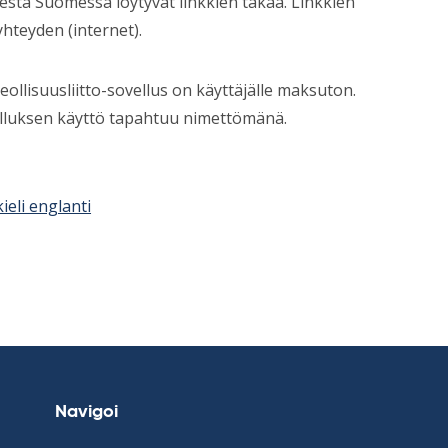
estä Suomessa löytyvät linkkien takaa. Linkkien
hteyden (internet).
Teollisuusliitto-sovellus on käyttäjälle maksuton.
velluksen käyttö tapahtuu nimettömänä.
ieli englanti
Navigoi