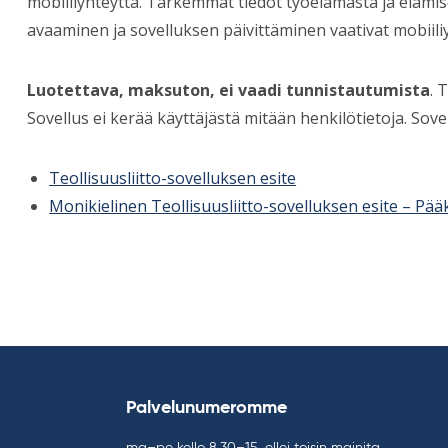
mobiiliyhteyttä. Tarkemmat tiedot työelämästä ja elämis
avaaminen ja sovelluksen päivittäminen vaativat mobiiliy
Luotettava, maksuton, ei vaadi tunnistautumista
. 
Sovellus ei kerää käyttäjästä mitään henkilötietoja. So
Teollisuusliitto-sovelluksen esite
Monikielinen Teollisuusliitto-sovelluksen esite – Pääk
Palvelunumeromme