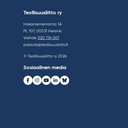
Teollisuusliitto ry
Hakaniemenranta 1A
PL 107, 00531 Helsinki
Vaihde
020 774 001
palaute@teollisuusliitto.fi
© Teollisuusliitto ry 2026
Sosiaalinen media
Facebook
Instagram
Youtube
LinkedIn
Bluesky