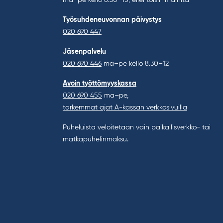
ma–pe kello 8.30–15, ellei toisin mainita
Työsuhdeneuvonnan päivystys
020 690 447
Jäsenpalvelu
020 690 446
ma–pe kello 8.30–12
Avoin työttömyyskassa
020 690 455
ma–pe,
tarkemmat ajat A-kassan verkkosivuilla
Puheluista veloitetaan vain paikallisverkko- tai
matkapuhelinmaksu.