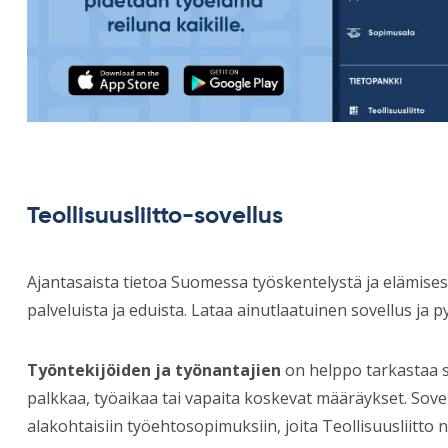
Teollisuusliitto-sovellus
Ajantasaista tietoa Suomessa työskentelystä ja elämisest
palveluista ja eduista. Lataa ainutlaatuinen sovellus ja py
Työntekijöiden ja työnantajien
on helppo tarkastaa s
palkkaa, työaikaa tai vapaita koskevat määräykset. Sove
alakohtaisiin työehtosopimuksiin, joita Teollisuusliitto