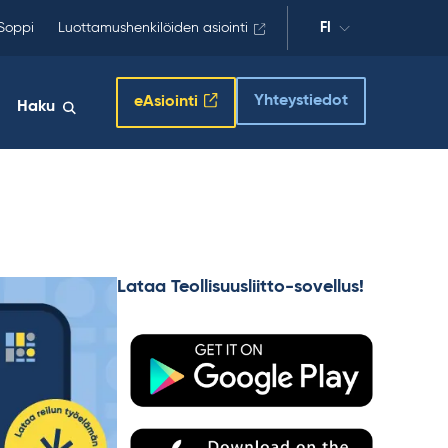
Soppi
Luottamushenkilöiden asiointi
FI
Yhteystiedot
eAsiointi
Haku
Lataa Teollisuusliitto-sovellus!