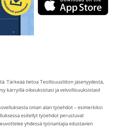
ä. Tärkeää tietoa Teollisuusliiton jäsenyydestä,
sy kärryillä oikeuksistasi ja velvollisuuksistasi!
ovelluksesta oman alan työehdot – esimerkiksi
lluksessa esitellyt työehdot perustuvat
 neuvottelee yhdessä työnantajia edustavien