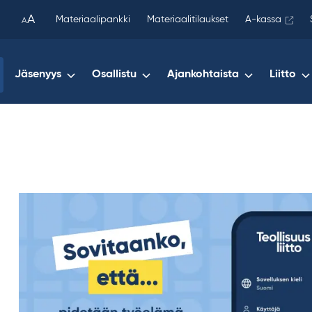
been
A
Materiaalipankki
Materiaalitilaukset
A-kassa
A
copied
to
your
Jäsenyys
Osallistu
Ajankohtaista
Liitto
clipboard.)