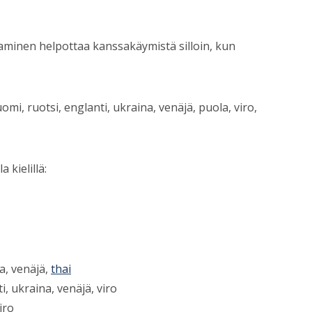
aminen helpottaa kanssakäymistä silloin, kun
omi, ruotsi, englanti, ukraina, venäjä, puola, viro,
 kielillä:
a, venäjä,
thai
, ukraina, venäjä, viro
iro