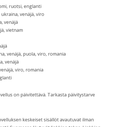
mi, ruotsi, englanti
, ukraina, venäjä, viro
a, venäjä
jä, vietnam
näjä
na, venäjä, puola, viro, romania
na, venäjä
 venäjä, viro, romania
glanti
vellus on päivitettävä. Tarkasta päivitystarve
ovelluksen keskeiset sisällöt avautuvat ilman