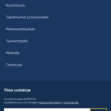
Kouluttaudu
Tapahtumat ja koulutukset
Materiaalitilaukset
Työnantajalle
Medialle
Tietosuoja
Tilaa uutiskirje
Sivustoa suojaa reCAPTCHA.
Sovellettavissa ovat Googlen
tietosuojakäytäntö
ja
käyttöehdot
.
Tilaa