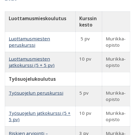
Luottamusmieskoulutus
Kurssin
kesto
Luottamusmiesten
5 pv
Murikka-
peruskurssi
opisto
Luottamusmiesten
10 pv
Murikka-
jatkokurssi (5 + 5 pv)
opisto
Työsuojelukoulutus
Työsuojelun peruskurssi
5 pv
Murikka-
opisto
Työsuojelun jatkokurssi (5 +
10 pv
Murikka-
5 pv)
opisto
Riskien arviointi –
3 pv
Murikka-