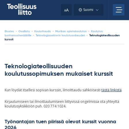
Skip
your
to
A
Suomi
A
content
clipboard.)
Etusivu
-
Osallistu
-
Kouluttaudu
-
Murikan opistokoulutus
-
Koulutus
luottamushenkilöille
-
Teknologiasektorin koulutusoikeudet
-
Teknologiateollisuuden
kurssit
Teknologiateollisuuden
koulutussopimuksen mukaiset kurssit
Kun löydät itsellesi sopivan kurssin, ilmoittaudu sähköisesti
tästä linkistä
.
Kirjautumiseen tai ilmoittautumiseen liittyvissä ongelmissa ota yhteyttä
koulutusyksikköön puh. 020 774 1024.
Työnantajan tuen piirissä olevat kurssit vuonna
2026