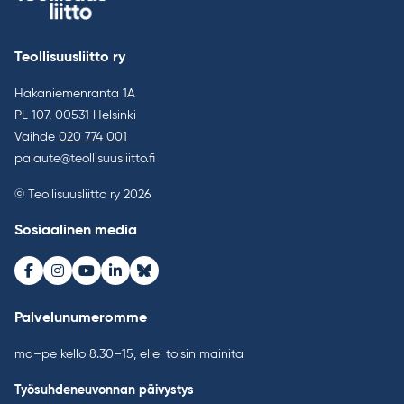
Teollisuusliitto ry
Hakaniemenranta 1A
PL 107, 00531 Helsinki
Vaihde
020 774 001
palaute@teollisuusliitto.fi
© Teollisuusliitto ry 2026
Sosiaalinen media
Facebook
Instagram
Youtube
LinkedIn
Bluesky
Palvelunumeromme
ma–pe kello 8.30–15, ellei toisin mainita
Työsuhdeneuvonnan päivystys