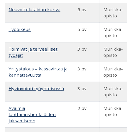
Neuvottelutaidon kurssi
5 pv
Murikka-
opisto
Työoikeus
5 pv
Murikka-
opisto
Toimivat ja terveelliset
3 pv
Murikka-
työajat
opisto
Yritystalous – kassavirtaa ja
3 pv
Murikka-
kannattavuutta
opisto
Hyvinvointi työyhteisössä
3 pv
Murikka-
opisto
Avaimia
2 pv
Murikka-
luottamushenkilöiden
opisto
jaksamiseen