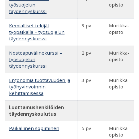
työsuojelun
opisto
täydennyskurssi
Kemialliset tekijät
3 pv
Murikka-
työpaikalla – työsuojelun
opisto
täydennyskurssi
Nostoapuvälinekurssi –
2 pv
Murikka-
työsuojelun
opisto
täydennyskurssi
Ergonomia tuottavuuden ja
3 pv
Murikka-
työhyvinvoinnin
opisto
kehittämisessä
Luottamushenkilöiden
täydennyskoulutus
Paikallinen sopiminen
5 pv
Murikka-
opisto