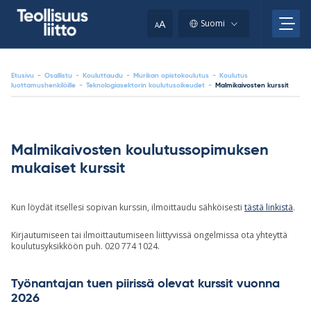
Skip
your
to
A
Suomi
A
content
clipboard.)
Etusivu
-
Osallistu
-
Kouluttaudu
-
Murikan opistokoulutus
-
Koulutus
luottamushenkilöille
-
Teknologiasektorin koulutusoikeudet
-
Malmikaivosten kurssit
Malmikaivosten koulutussopimuksen
mukaiset kurssit
Kun löydät itsellesi sopivan kurssin, ilmoittaudu sähköisesti
tästä linkistä
.
Kirjautumiseen tai ilmoittautumiseen liittyvissä ongelmissa ota yhteyttä
koulutusyksikköön puh. 020 774 1024.
Työnantajan tuen piirissä olevat kurssit vuonna
2026