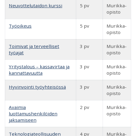
Neuvottelutaidon kurssi
5 pv
Murikka-
opisto
Työoikeus
5 pv
Murikka-
opisto
Toimivat ja terveelliset
3 pv
Murikka-
työajat
opisto
Yritystalous – kassavirtaa ja
3 pv
Murikka-
kannattavuutta
opisto
Hyvinvointi työyhteisössä
3 pv
Murikka-
opisto
Avaimia
2 pv
Murikka-
luottamushenkilöiden
opisto
jaksamiseen
Teknologiateollisuuden
4 pv
Murikka-