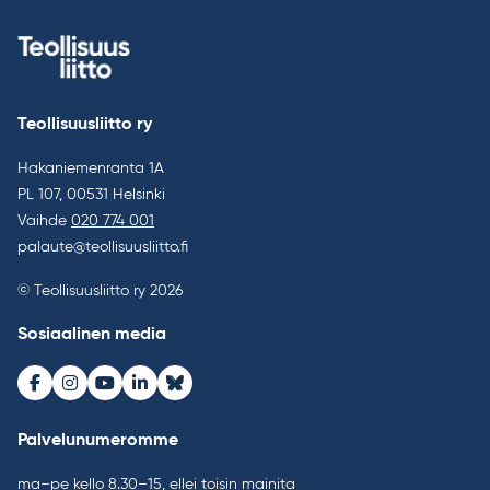
Teollisuusliitto ry
Hakaniemenranta 1A
PL 107, 00531 Helsinki
Vaihde
020 774 001
palaute@teollisuusliitto.fi
© Teollisuusliitto ry 2026
Sosiaalinen media
Facebook
Instagram
Youtube
LinkedIn
Bluesky
Palvelunumeromme
ma–pe kello 8.30–15, ellei toisin mainita