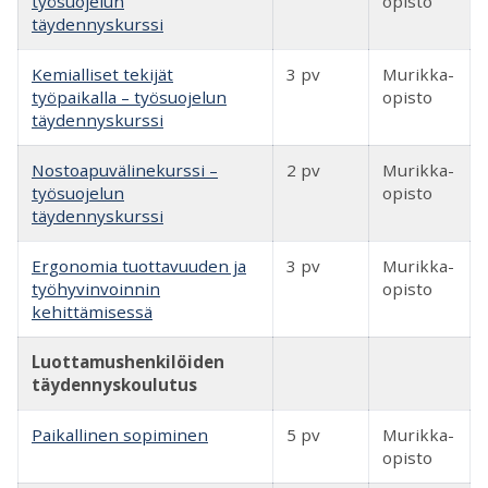
työsuojelun
opisto
täydennyskurssi
Kemialliset tekijät
3 pv
Murikka-
työpaikalla – työsuojelun
opisto
täydennyskurssi
Nostoapuvälinekurssi –
2 pv
Murikka-
työsuojelun
opisto
täydennyskurssi
Ergonomia tuottavuuden ja
3 pv
Murikka-
työhyvinvoinnin
opisto
kehittämisessä
Luottamushenkilöiden
täydennyskoulutus
Paikallinen sopiminen
5 pv
Murikka-
opisto