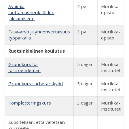
Avaimia
2 pv
Murikka-
luottamushenkilöiden
opisto
jaksamiseen
Tasa-arvo ja yhdenvertaisuus
3 pv
Murikka-
työpaikalla
opisto
Ruotsinkielinen koulutus
Grundkurs för
5 dagar
Murikka-
förtroendemän
institutet
Grundkurs i arbetarskydd
5 dagar
Murikka-
institutet
Kompletteringskurs
3 dagar
Murikka-
institutet
Suositellaan, että vältetään
kursseille