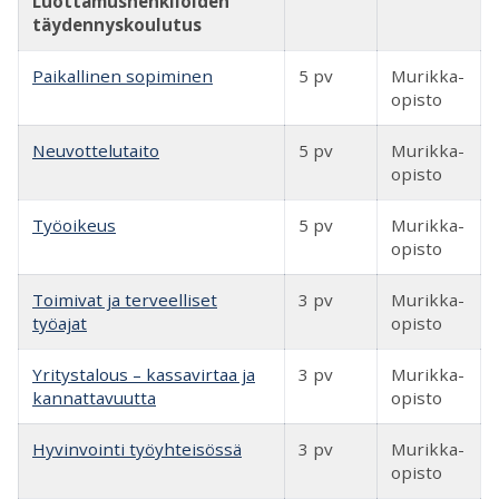
Luottamushenkilöiden
täydennyskoulutus
Paikallinen sopiminen
5 pv
Murikka-
opisto
Neuvottelutaito
5 pv
Murikka-
opisto
Työoikeus
5 pv
Murikka-
opisto
Toimivat ja terveelliset
3 pv
Murikka-
työajat
opisto
Yritystalous – kassavirtaa ja
3 pv
Murikka-
kannattavuutta
opisto
Hyvinvointi työyhteisössä
3 pv
Murikka-
opisto