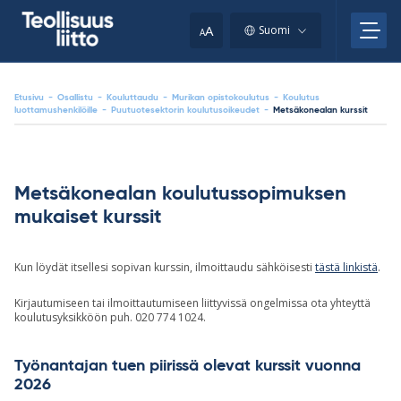
Skip
your
to
A
Suomi
A
content
clipboard.)
Etusivu
-
Osallistu
-
Kouluttaudu
-
Murikan opistokoulutus
-
Koulutus
luottamushenkilöille
-
Puutuotesektorin koulutusoikeudet
-
Metsäkonealan kurssit
Metsäkonealan koulutussopimuksen
mukaiset kurssit
Kun löydät itsellesi sopivan kurssin, ilmoittaudu sähköisesti
tästä linkistä
.
Kirjautumiseen tai ilmoittautumiseen liittyvissä ongelmissa ota yhteyttä
koulutusyksikköön puh. 020 774 1024.
Työnantajan tuen piirissä olevat kurssit vuonna
2026