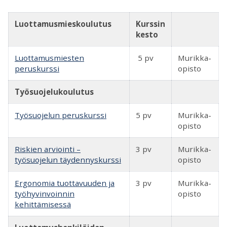
Luottamusmieskoulutus
Kurssin
kesto
Luottamusmiesten
5 pv
Murikka-
peruskurssi
opisto
Työsuojelukoulutus
Työsuojelun peruskurssi
5 pv
Murikka-
opisto
Riskien arviointi –
3 pv
Murikka-
työsuojelun täydennyskurssi
opisto
Ergonomia tuottavuuden ja
3 pv
Murikka-
työhyvinvoinnin
opisto
kehittämisessä