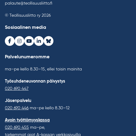
palaute@teollisuusliitto.fi
© Teollisuusliitto ry 2026
Sosiaalinen media
Facebook
Instagram
Youtube
LinkedIn
Bluesky
Palvelunumeromme
ma–pe kello 8.30–15, ellei toisin mainita
Työsuhdeneuvonnan päivystys
020 690 447
Jäsenpalvelu
020 690 446
ma–pe kello 8.30–12
Avoin työttömyyskassa
020 690 455
ma–pe,
tarkemmat ajat A-kassan verkkosivuilla