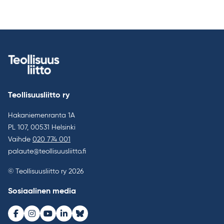
Teollisuusliitto ry
Hakaniemenranta 1A
PL 107, 00531 Helsinki
Vaihde
020 774 001
palaute@teollisuusliitto.fi
© Teollisuusliitto ry 2026
Sosiaalinen media
Facebook
Instagram
Youtube
LinkedIn
Bluesky