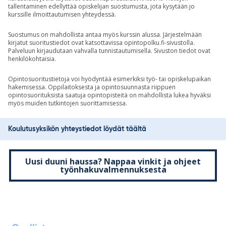
tallentaminen edellyttää opiskelijan suostumusta, jota kysytään jo
kurssille ilmoittautumisen yhteydessä.
Suostumus on mahdollista antaa myös kurssin alussa. Järjestelmään
kirjatut suoritustiedot ovat katsottavissa opintopolku.fi-sivustolla.
Palveluun kirjaudutaan vahvalla tunnistautumisella. Sivuston tiedot ovat
henkilökohtaisia.
Opintosuoritustietoja voi hyödyntää esimerkiksi työ- tai opiskelupaikan
hakemisessa. Oppilaitoksesta ja opintosuunnasta riippuen
opintosuorituksista saatuja opintopisteitä on mahdollista lukea hyväksi
myös muiden tutkintojen suorittamisessa.
Koulutusyksikön yhteystiedot löydät täältä
Uusi duuni haussa? Nappaa vinkit ja ohjeet
työnhakuvalmennuksesta