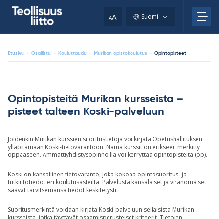
Skip
your
to
A
Suomi
A
content
clipboard.)
Etusivu
-
Osallistu
-
Kouluttaudu
-
Murikan opistokoulutus
-
Opintopisteet
Opintopisteitä Murikan kursseista –
pisteet talteen Koski-palveluun
Joidenkin Murikan kurssien suoritustietoja voi kirjata Opetushallituksen
ylläpitämään Koski-tietovarantoon. Nämä kurssit on erikseen merkitty
oppaaseen. Ammattiyhdistysopinnoilla voi kerryttää opintopisteitä (op).
Koski on kansallinen tietovaranto, joka kokoaa opintosuoritus- ja
tutkintotiedot eri koulutusasteilta. Palvelusta kansalaiset ja viranomaiset
saavat tarvitsemansa tiedot keskitetysti.
Suoritusmerkintä voidaan kirjata Koski-palveluun sellaisista Murikan
kursseista, jotka täyttävät osaamisperusteiset kriteerit. Tietojen