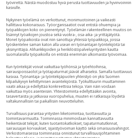
työvirettä. Näistä muodostuu hyvä perusta tuottavuuden ja hyvinvoinnin
kasvulle.
Nykyinen työelämä on verkottunut, monimuotoinen ja vaikeasti
hallittava kokonaisuus. Työorganisaatiot ovat entistä ohuempia ja
työpaikkojen koko on pienentynyt. Työelämän rakenteellinen muutos on
lisännyt työaikojen joustoa sekä vuokra-, osa-aika- ja yrittäjätyötä.
Monet työpaikoista ovat niin sanottuja yhteisiä työpaikkoja, joissa
työskentelee saman katon alla usean eri työnantajan työntekijöitä tai
yksinyrittäjiä. Alihankkijoiden ja henkilöstöpalveluyritysten kautta
suomalaisilla työpaikoilla on entistä enemmän ulkomaista työvoimaa.
Kun työntekijät voivat vaikuttaa työhönsä ja työehtoihinsa,
sairauspoissaolot ja työtapaturmat jäävät alhaiseksi. Samalla tuottavuus
kasvaa. Työnantaja- ja työntekijäpuolen yhteistyö on yksi Suomen
kilpailukyvyn kehittymisen avaintekijöistä. Työkulttuurin muuttaminen
vaatii aikaa ja edellyttää konkreettisia tekoja. Vain näin voidaan
vaikuttaa myös asenteisiin. Yhteistoiminta edellyttääkin avointa,
tasavertaista ja jatkuvaa vuoropuhelua, muuten ei ratkaisuja löydetä
valtakunnallisiin tai paikallisiin neuvotteluihin.
Turvallisuus parantaa yritysten liiketoimintaa, tuottavuutta ja
toimintavarmuutta. Toiminnassa minimoidaan kannattavuutta
heikentävät tekijät, kuten tuotantokatkokset, tapaturmatutkinnat,
sairausajan korvaukset, sijaistyövoiman käyttö sekä omaisuusvahingot.
Verkostomaisessa toiminnassa onnistunut turvallisuusjohtaminen