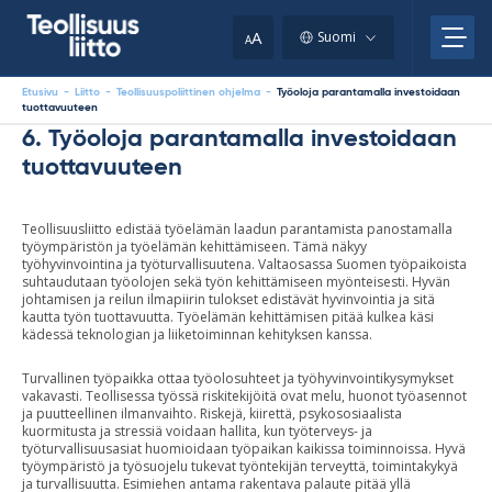
Skip
your
to
A
Suomi
A
content
clipboard.)
Etusivu
-
Liitto
-
Teollisuuspoliittinen ohjelma
-
Työoloja parantamalla investoidaan
tuottavuuteen
6. Työoloja parantamalla investoidaan
tuottavuuteen
Teollisuusliitto edistää työelämän laadun parantamista panostamalla
työympäristön ja työelämän kehittämiseen. Tämä näkyy
työhyvinvointina ja työturvallisuutena. Valtaosassa Suomen työpaikoista
suhtaudutaan työolojen sekä työn kehittämiseen myönteisesti. Hyvän
johtamisen ja reilun ilmapiirin tulokset edistävät hyvinvointia ja sitä
kautta työn tuottavuutta. Työelämän kehittämisen pitää kulkea käsi
kädessä teknologian ja liiketoiminnan kehityksen kanssa.
Turvallinen työpaikka ottaa työolosuhteet ja työhyvinvointikysymykset
vakavasti. Teollisessa työssä riskitekijöitä ovat melu, huonot työasennot
ja puutteellinen ilmanvaihto. Riskejä, kiirettä, psykososiaalista
kuormitusta ja stressiä voidaan hallita, kun työterveys- ja
työturvallisuusasiat huomioidaan työpaikan kaikissa toiminnoissa. Hyvä
työympäristö ja työsuojelu tukevat työntekijän terveyttä, toimintakykyä
ja turvallisuutta. Esimiehen antama rakentava palaute pitää yllä