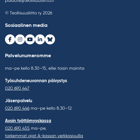
palaute@teollisuusliitto.fi
© Teollisuusliitto ry 2026
Sosiaalinen media
Facebook
Instagram
Youtube
LinkedIn
Bluesky
Palvelunumeromme
ma–pe kello 8.30–15, ellei toisin mainita
Työsuhdeneuvonnan päivystys
020 690 447
Jäsenpalvelu
020 690 446
ma–pe kello 8.30–12
Avoin työttömyyskassa
020 690 455
ma–pe,
tarkemmat ajat A-kassan verkkosivuilla