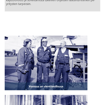
käyttöönotto ja soveltamista tukevien ohjeiden laadinta etenkin pk-
yritysten tarpeisiin.