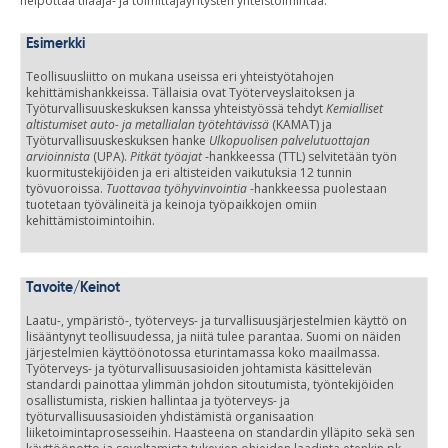
helpottaa tilaaja- ja toimittajayritysten yhteistoimintaa.
Esimerkki
Teollisuusliitto on mukana useissa eri yhteistyötahojen
kehittämishankkeissa. Tällaisia ovat Työterveyslaitoksen ja
Työturvallisuuskeskuksen kanssa yhteistyössä tehdyt
Kemialliset
altistumiset auto- ja metallialan työtehtävissä
(KAMAT) ja
Työturvallisuuskeskuksen hanke
Ulkopuolisen palvelutuottajan
arvioinnista
(UPA).
Pitkät työajat
-hankkeessa (TTL) selvitetään työn
kuormitustekijöiden ja eri altisteiden vaikutuksia 12 tunnin
työvuoroissa.
Tuottavaa työhyvinvointia
-hankkeessa puolestaan
tuotetaan työvälineitä ja keinoja työpaikkojen omiin
kehittämistoimintoihin.
Tavoite/Keinot
Laatu-, ympäristö-, työterveys- ja turvallisuusjärjestelmien käyttö on
lisääntynyt teollisuudessa, ja niitä tulee parantaa. Suomi on näiden
järjestelmien käyttöönotossa eturintamassa koko maailmassa.
Työterveys- ja työturvallisuusasioiden johtamista käsittelevän
standardi painottaa ylimmän johdon sitoutumista, työntekijöiden
osallistumista, riskien hallintaa ja työterveys- ja
työturvallisuusasioiden yhdistämistä organisaation
liiketoimintaprosesseihin. Haasteena on standardin ylläpito sekä sen