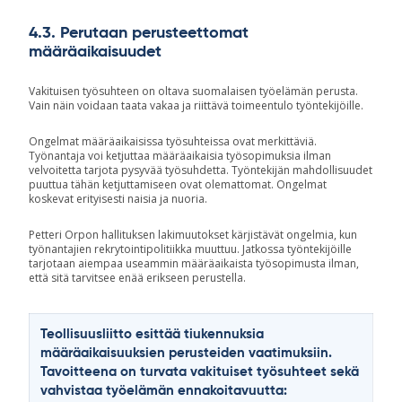
4.3. Perutaan perusteettomat
määräaikaisuudet
Vakituisen työsuhteen on oltava suomalaisen työelämän perusta.
Vain näin voidaan taata vakaa ja riittävä toimeentulo työntekijöille.
Ongelmat määräaikaisissa työsuhteissa ovat merkittäviä.
Työnantaja voi ketjuttaa määräaikaisia työsopimuksia ilman
velvoitetta tarjota pysyvää työsuhdetta. Työntekijän mahdollisuudet
puuttua tähän ketjuttamiseen ovat olemattomat. Ongelmat
koskevat erityisesti naisia ja nuoria.
Petteri Orpon hallituksen lakimuutokset kärjistävät ongelmia, kun
työnantajien rekrytointipolitiikka muuttuu. Jatkossa työntekijöille
tarjotaan aiempaa useammin määräaikaista työsopimusta ilman,
että sitä tarvitsee enää erikseen perustella.
Teollisuusliitto esittää tiukennuksia
määräaikaisuuksien perusteiden vaatimuksiin.
Tavoitteena on turvata vakituiset työsuhteet sekä
vahvistaa työelämän ennakoitavuutta: