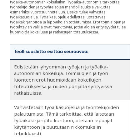
työaika-autonomian kokeiluihin. Työaika-autonomia tarkoittaa
työntekijöiden ja työyhteisöjen mahdollisuuksia vaikuttaa
esimerkiksi vuorosuunnitteluun. Lisäksi tulee vahvistaa
työaikasuojelua. Työaikasuojelu edellyttää luotettavaa
työaikakirjanpitoa ja lepoaikojen toteutumista. Erot toimialojen ja
työtehtävien välillä ovat merkittäviä, joten alojen erityisyydet tulee
huomioida kokeilujen ja ratkaisujen toteutuksessa.
Teollisuusliitto esittää seuraavaa:
Edistetään lyhyemmän työajan ja työaika-
autonomian kokeiluja. Toimialojen ja työn
luonteen erot huomioidaan kokeilujen
toteutuksessa ja niiden pohjalta syntyvissä
ratkaisuissa.
Vahvistetaan työaikasuojelua ja työntekijöiden
palautumista. Tämä tarkoittaa, että laitetaan
työaikakirjanpito kuntoon, otetaan lepoajat
käytäntöön ja puututaan rikkomuksiin
tehokkaasti.