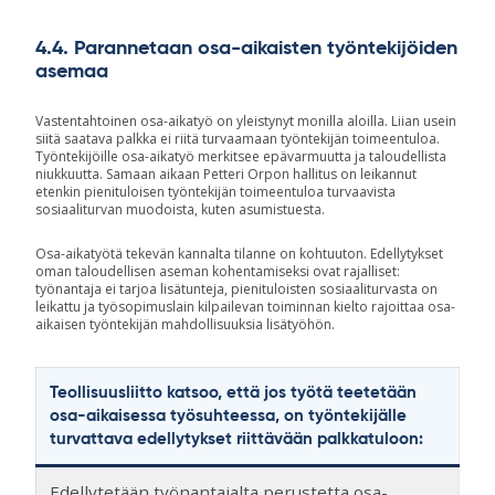
4.4. Parannetaan osa-aikaisten työntekijöiden
asemaa
Vastentahtoinen osa-aikatyö on yleistynyt monilla aloilla. Liian usein
siitä saatava palkka ei riitä turvaamaan työntekijän toimeentuloa.
Työntekijöille osa-aikatyö merkitsee epävarmuutta ja taloudellista
niukkuutta. Samaan aikaan Petteri Orpon hallitus on leikannut
etenkin pienituloisen työntekijän toimeentuloa turvaavista
sosiaaliturvan muodoista, kuten asumistuesta.
Osa-aikatyötä tekevän kannalta tilanne on kohtuuton. Edellytykset
oman taloudellisen aseman kohentamiseksi ovat rajalliset:
työnantaja ei tarjoa lisätunteja, pienituloisten sosiaaliturvasta on
leikattu ja työsopimuslain kilpailevan toiminnan kielto rajoittaa osa-
aikaisen työntekijän mahdollisuuksia lisätyöhön.
Teollisuusliitto katsoo, että jos työtä teetetään
osa-aikaisessa työsuhteessa, on työntekijälle
turvattava edellytykset riittävään palkkatuloon:
Edellytetään työnantajalta perustetta osa-