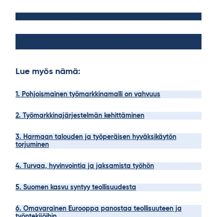
4.6. Vähennetään psykososiaalista kuormitusta
4.7. Vahvistetaan työsuojeluvaltuutetun
toimintaedellytyksiä
Lue myös nämä:
1. Pohjoismainen työmarkkinamalli on vahvuus
2. Työmarkkinajärjestelmän kehittäminen
3. Harmaan talouden ja työperäisen hyväksikäytön
torjuminen
4. Turvaa, hyvinvointia ja jaksamista työhön
5. Suomen kasvu syntyy teollisuudesta
6. Omavarainen Eurooppa panostaa teollisuuteen ja
työntekijöihin