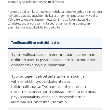
osittain työpaikkakohtaisesti tulkittavaksi.
Psykososiaalisen kuormituksen kohdalla tämä voi johtaa siihen, että
käytännöt jäävät epäyhtenäisiksi ja ongelmiin puututaan viiveellä.
Velvoitteita on siksi täsmennettävä niin, että kuormitustekijät
tunnistetaan, arvioidaan, niitä seurataan ja niihin puututaan
suunnitelmallisesti kaikilla työpaikoilla.
Teollisuusliitto esittää, että:
Työturvallisuuslakia täsmennetään ja annetaan
erillinen asetus psykososiaalisen kuormituksen
ennaltaehkäisyyn ja hallintaan.
Työnantajien velvoitteita tiukennetaan ja
vähennetään työpaikkakohtaista
tulkinnallisuutta. Työnantajia ohjeistetaan
toteutustavoissa, jotta voidaan ennalta ehkäistä
psykososiaalisia vaaroja ja terveyshaittoja
aiempaa suunnitelmallisemmin.