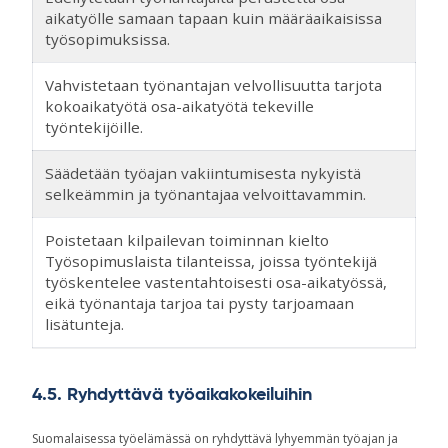
aikatyölle samaan tapaan kuin määräaikaisissa
työsopimuksissa.
Vahvistetaan työnantajan velvollisuutta tarjota
kokoaikatyötä osa-aikatyötä tekeville
työntekijöille.
Säädetään työajan vakiintumisesta nykyistä
selkeämmin ja työnantajaa velvoittavammin.
Poistetaan kilpailevan toiminnan kielto
Työsopimuslaista tilanteissa, joissa työntekijä
työskentelee vastentahtoisesti osa-aikatyössä,
eikä työnantaja tarjoa tai pysty tarjoamaan
lisätunteja.
4.5. Ryhdyttävä työaikakokeiluihin
Suomalaisessa työelämässä on ryhdyttävä lyhyemmän työajan ja