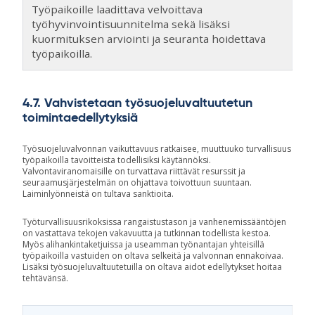
Työpaikoille laadittava velvoittava
työhyvinvointisuunnitelma sekä lisäksi
kuormituksen arviointi ja seuranta hoidettava
työpaikoilla.
4.7. Vahvistetaan työsuojeluvaltuutetun
toimintaedellytyksiä
Työsuojeluvalvonnan vaikuttavuus ratkaisee, muuttuuko turvallisuus
työpaikoilla tavoitteista todellisiksi käytännöksi.
Valvontaviranomaisille on turvattava riittävät resurssit ja
seuraamusjärjestelmän on ohjattava toivottuun suuntaan.
Laiminlyönneistä on tultava sanktioita.
Työturvallisuusrikoksissa rangaistustason ja vanhenemissääntöjen
on vastattava tekojen vakavuutta ja tutkinnan todellista kestoa.
Myös alihankintaketjuissa ja useamman työnantajan yhteisillä
työpaikoilla vastuiden on oltava selkeitä ja valvonnan ennakoivaa.
Lisäksi työsuojeluvaltuutetuilla on oltava aidot edellytykset hoitaa
tehtävänsä.