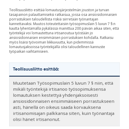
Teollisuusliitto esittää lomautusjärjestelmän jouston ja turvan
tasapainon palauttamiseksi ratkaisua, jossa osa ansiosidonnaisen
porrastuksen taloudellista riskiä siirretään työnantajan
kannettavaksi. Muutos toteutettaisiin työsopimuslain 5 luvun 7 §:n
kautta lyhentämällä pykälässä mainittua 200 päivän aikaa siten, että
työntekijä voi lomautettuna irtisanoutua työstään jo
ansiosidonnaisen ensimmäisen porrastuksen kohdalla. Ratkaisu
myös lisäisi työvoiman liikkuvuutta, kun pidemmissä
lomautusjaksoissa työntekijällä olisi taloudellinen kannuste
työpaikan vaihtamiseen.
Teollisuusliitto esittää:
Muutetaan Työsopimuslain 5 luvun 7 § niin, että
mikäli työntekijä irtisanoo työsopimuksensa
lomautuksen kestettyä yhdenjaksoisesti
ansiosidonnaisen ensimmäiseen porrastukseen
asti, hänellä on oikeus saada korvauksena
irtisanomisajan palkkansa siten, kuin työnantaja
olisi hänet irtisanonut.