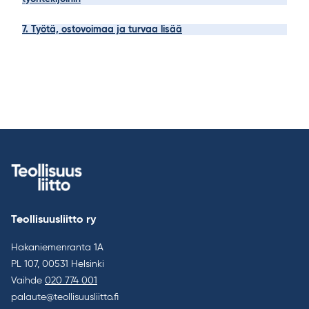
7. Työtä, ostovoimaa ja turvaa lisää
Teollisuusliitto ry
Hakaniemenranta 1A
PL 107, 00531 Helsinki
Vaihde
020 774 001
palaute@teollisuusliitto.fi