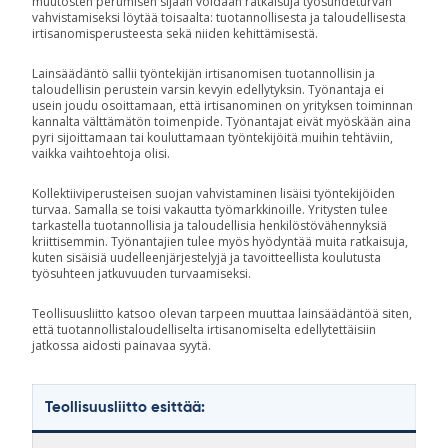
muutosten perumisen sijaan voidaan ratkaisuja työsuhdeturvan
vahvistamiseksi löytää toisaalta: tuotannollisesta ja taloudellisesta
irtisanomisperusteesta sekä niiden kehittämisestä.
Lainsäädäntö sallii työntekijän irtisanomisen tuotannollisin ja
taloudellisin perustein varsin kevyin edellytyksin. Työnantaja ei
usein joudu osoittamaan, että irtisanominen on yrityksen toiminnan
kannalta välttämätön toimenpide. Työnantajat eivät myöskään aina
pyri sijoittamaan tai kouluttamaan työntekijöitä muihin tehtäviin,
vaikka vaihtoehtoja olisi.
Kollektiiviperusteisen suojan vahvistaminen lisäisi työntekijöiden
turvaa. Samalla se toisi vakautta työmarkkinoille. Yritysten tulee
tarkastella tuotannollisia ja taloudellisia henkilöstövähennyksiä
kriittisemmin. Työnantajien tulee myös hyödyntää muita ratkaisuja,
kuten sisäisiä uudelleenjärjestelyjä ja tavoitteellista koulutusta
työsuhteen jatkuvuuden turvaamiseksi.
Teollisuusliitto katsoo olevan tarpeen muuttaa lainsäädäntöä siten,
että tuotannollistaloudelliselta irtisanomiselta edellytettäisiin
jatkossa aidosti painavaa syytä.
Teollisuusliitto esittää: