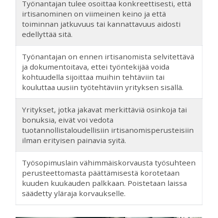
Työnantajan tulee osoittaa konkreettisesti, että
irtisanominen on viimeinen keino ja että
toiminnan jatkuvuus tai kannattavuus aidosti
edellyttää sitä.
Työnantajan on ennen irtisanomista selvitettävä
ja dokumentoitava, ettei työntekijää voida
kohtuudella sijoittaa muihin tehtäviin tai
kouluttaa uusiin työtehtäviin yrityksen sisällä.
Yritykset, jotka jakavat merkittäviä osinkoja tai
bonuksia, eivät voi vedota
tuotannollistaloudellisiin irtisanomisperusteisiin
ilman erityisen painavia syitä.
Työsopimuslain vähimmäiskorvausta työsuhteen
perusteettomasta päättämisestä korotetaan
kuuden kuukauden palkkaan. Poistetaan laissa
säädetty yläraja korvaukselle.