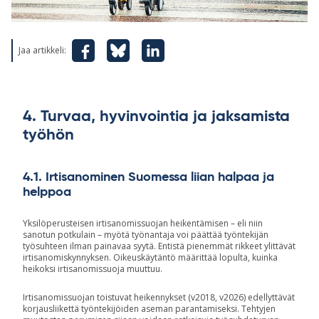
Jaa artikkeli:
4.
Turvaa, hyvinvointia ja jaksamista
työhön
4.1. Irtisanominen Suomessa liian halpaa ja
helppoa
Yksilöperusteisen irtisanomissuojan heikentämisen – eli niin
sanotun potkulain – myötä työnantaja voi päättää työntekijän
työsuhteen ilman painavaa syytä. Entistä pienemmät rikkeet ylittävät
irtisanomiskynnyksen. Oikeuskäytäntö määrittää lopulta, kuinka
heikoksi irtisanomissuoja muuttuu.
Irtisanomissuojan toistuvat heikennykset (v2018, v2026) edellyttävät
korjausliikettä työntekijöiden aseman parantamiseksi. Tehtyjen