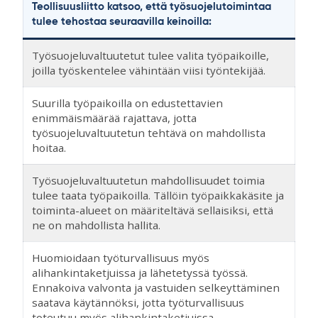
Teollisuusliitto katsoo, että työsuojelutoimintaa
tulee tehostaa seuraavilla keinoilla:
Työsuojeluvaltuutetut tulee valita työpaikoille,
joilla työskentelee vähintään viisi työntekijää.
Suurilla työpaikoilla on edustettavien
enimmäismäärää rajattava, jotta
työsuojeluvaltuutetun tehtävä on mahdollista
hoitaa.
Työsuojeluvaltuutetun mahdollisuudet toimia
tulee taata työpaikoilla. Tällöin työpaikkakäsite ja
toiminta-alueet on määriteltävä sellaisiksi, että
ne on mahdollista hallita.
Huomioidaan työturvallisuus myös
alihankintaketjuissa ja lähetetyssä työssä.
Ennakoiva valvonta ja vastuiden selkeyttäminen
saatava käytännöksi, jotta työturvallisuus
toteutuu myös alihankintaketjuissa.