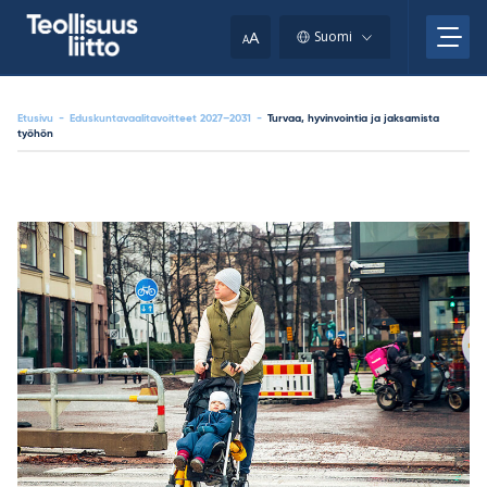
Skip
your
to
A
Suomi
A
content
clipboard.)
Etusivu
-
Eduskuntavaalitavoitteet 2027–2031
-
Turvaa, hyvinvointia ja jaksamista
työhön