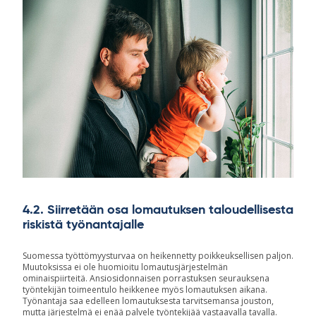
4.2. Siirretään osa lomautuksen taloudellisesta
riskistä työnantajalle
Suomessa työttömyysturvaa on heikennetty poikkeuksellisen paljon.
Muutoksissa ei ole huomioitu lomautusjärjestelmän
ominaispiirteitä. Ansiosidonnaisen porrastuksen seurauksena
työntekijän toimeentulo heikkenee myös lomautuksen aikana.
Työnantaja saa edelleen lomautuksesta tarvitsemansa jouston,
mutta järjestelmä ei enää palvele työntekijää vastaavalla tavalla.