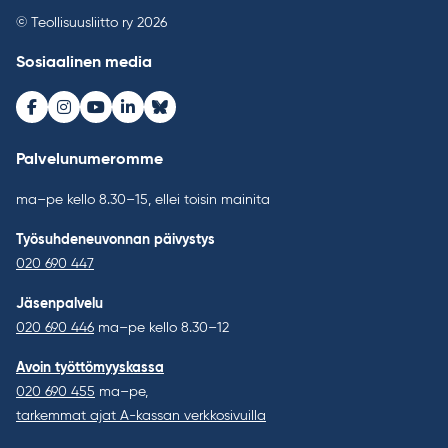
© Teollisuusliitto ry 2026
Sosiaalinen media
Facebook
Instagram
Youtube
LinkedIn
Bluesky
Palvelunumeromme
ma–pe kello 8.30–15, ellei toisin mainita
Työsuhdeneuvonnan päivystys
020 690 447
Jäsenpalvelu
020 690 446
ma–pe kello 8.30–12
Avoin työttömyyskassa
020 690 455
ma–pe,
tarkemmat ajat A-kassan verkkosivuilla