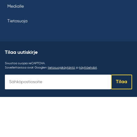
Medialle
Tietosuoja
Tilaa uutiskirje
Sivustoa suojaa reCAPTCHA.
Sovellettavissa ovat Googlen
tietosuojakäytäntö
ja
käyttöehdot
.
Tilaa
Tilaa
uutiskirje: