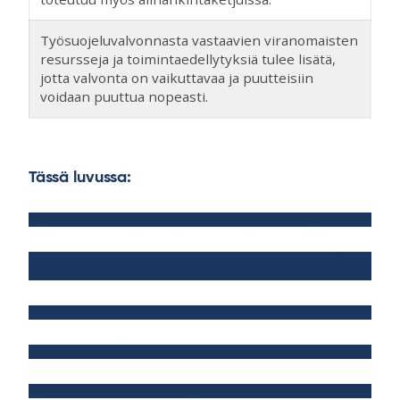
Työsuojeluvalvonnasta vastaavien viranomaisten
resursseja ja toimintaedellytyksiä tulee lisätä,
jotta valvonta on vaikuttavaa ja puutteisiin
voidaan puuttua nopeasti.
Tässä luvussa:
4.1. Irtisanominen Suomessa liian halpaa ja helppoa
4.2. Siirretään osa lomautuksen taloudellisesta riskistä
työnantajalle
4.3. Perutaan perusteettomat määräaikaisuudet
4.4. Parannetaan osa-aikaisten työntekijöiden asemaa
4.5. Ryhdyttävä työaikakokeiluihin