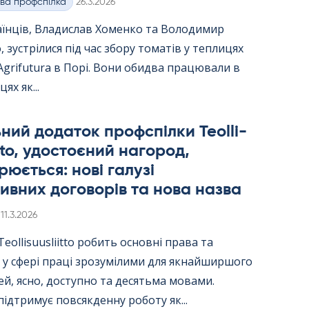
Kirjoitettu
ва профспілка
26.3.2026
аїнців, Владислав Хоменко та Володимир
 зустрілися під час збору томатів у теплицях
Agri­fu­tura в Порі. Вони обидва працювали в
цях як...
ний додаток профспілки Teol­li­
itto, удостоєний нагород,
юється: нові галузі
ивних договорів та нова назва
Kirjoitettu
11.3.2026
ol­li­suus­liitto робить основні права та
 у сфері праці зрозумілими для якнайширшого
й, ясно, доступно та десятьма мовами.
ідтримує повсякденну роботу як...