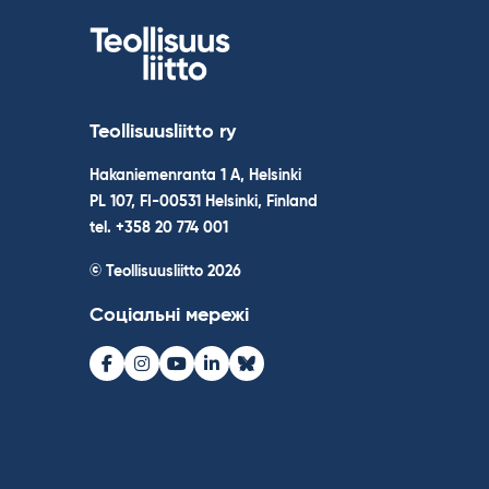
Teollisuusliitto ry
Hakaniemenranta 1 A, Helsinki
PL 107, FI-00531 Helsinki, Finland
tel. +358 20 774 001
© Teollisuusliitto 2026
Соціальні мережі
Facebook
Instagram
Youtube
LinkedIn
Bluesky