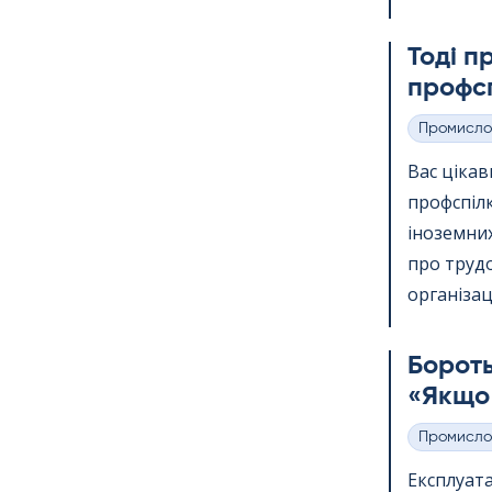
Тоді п
профсп
Промисло
Категорії
Вас ціка
профспіл
іноземних
про трудо
організації
Бороть
«Якщо 
Промисло
Категорії
Експлуата