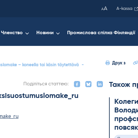
been
A
A-kassa
A
copied
to
your
Членство
Новини
Промислова спілка Фінляндії
clipboard.)
Друк з
omake – koneella tai käsin täytettävä
-
Також п
Поділіться статтею:
ksisuostumuslomake_ru
Колеги
Володи
make_ru
профсп
повсяк