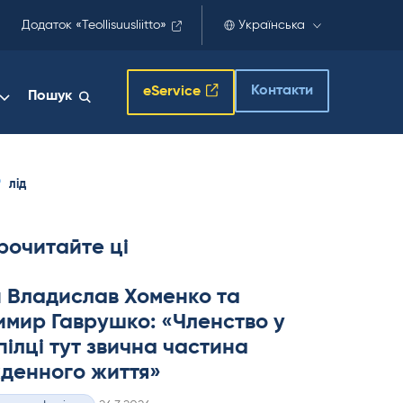
Додаток «Teollisuusliitto»
Українська
Контакти
eService
Пошук
лід
рочитайте ці
 Владислав Хоменко та
мир Гаврушко: «Членство у
ілці тут звична частина
денного життя»