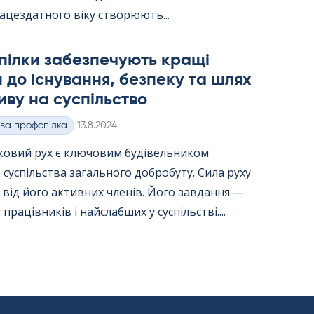
ацездатного віку створюють...
пілки забезпечують кращі
 до існування, безпеку та шлях
иву на суспільство
Kirjoitettu
ва профспілка
13.8.2024
ковий рух є ключовим будівельником
 суспільства загального добробуту. Сила руху
від його активних членів. Його завдання —
працівників і найслабших у суспільстві....