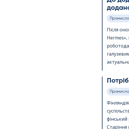
додано
Промисло
Категорії
Після онов
Her­mes»,
роботода
галузевим
актуальна
Потріб
Промисло
Категорії
Фінлянді
суспільст
фінський 
Старіння 