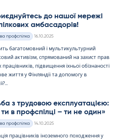
риєднуйтесь до нашої мережі
ілкових амбасадорів!
Kirjoitettu
ва профспілка
16.10.2025
вить багатомовний і мультикультурний
ковий активізм, спрямований на захист прав
 працівників, підвищення їхньої обізнаності
ве життя у Фінляндії та допомогу в
?...
ба з трудовою експлуатацією:
ти в профспілці – ти не один»
Kirjoitettu
ва профспілка
14.10.2025
ція працівників іноземного походження у