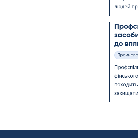
людей пр
Профс
засоби
до впл
Промисло
Категорії
Профспіл
фінського
походить 
захищати 