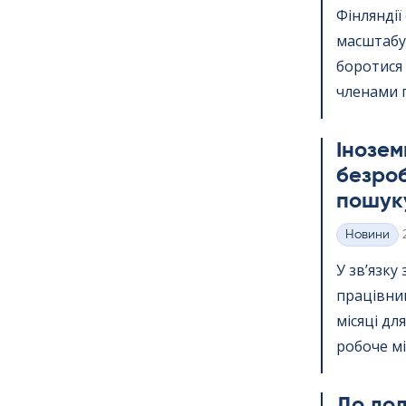
Фінлянді
масштабу.
боротися
членами п
Інозем
безроб
пошуку
Новини
Категорії
У зв’язку
працівник
місяці дл
робоче міс
До дода