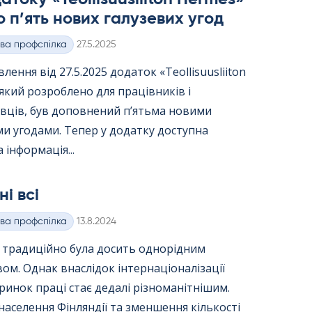
 п’ять нових галузевих угод
Kirjoitettu
ва профспілка
27.5.2025
лення від 27.5.2025 додаток «Teol­li­suus­lii­ton
 який розроблено для працівників і
вців, був доповнений п’ятьма новими
и угодами. Тепер у додатку доступна
 інформація...
ні всі
Kirjoitettu
ва профспілка
13.8.2024
я традиційно була досить однорідним
вом. Однак внаслідок інтернаціоналізації
ринок праці стає дедалі різноманітнішим.
населення Фінляндії та зменшення кількості