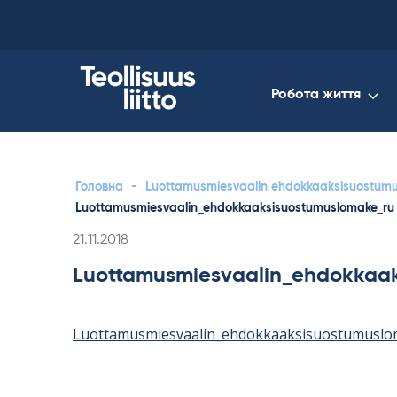
Skip
to
content
Робота життя
Головна
-
Luottamusmiesvaalin ehdokkaaksisuostumusl
Luottamusmiesvaalin_ehdokkaaksisuostumuslomake_ru
Kirjoitettu
21.11.2018
Luottamusmiesvaalin_ehdokkaa
Luottamusmiesvaalin_ehdokkaaksisuostumuslo