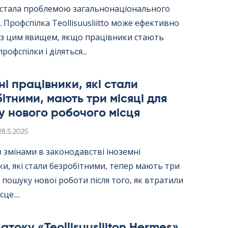
ї стала проблемою загальнонаціонального
 Профспілка Teol­li­suus­liitto може ефективно
 з цим явищем, якщо працівники стають
рофспілки і діляться...
ні працівники, які стали
ітними, мають три місяці для
 нового робочого місця
Kirjoitettu
28.5.2025
 з змінами в законодавстві іноземні
и, які стали безробітними, тепер мають три
я пошуку нової роботи після того, як втратили
це....
току «Teol­li­suus­lii­ton Her­mes»