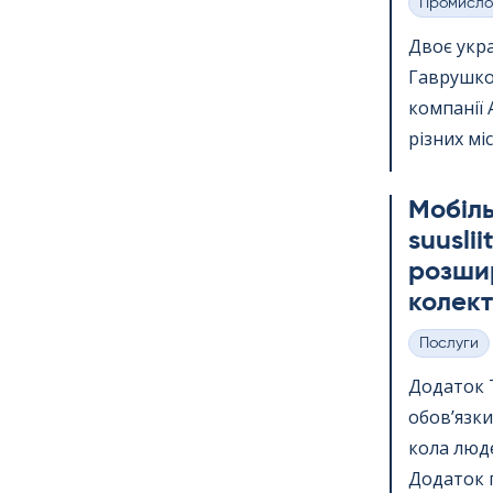
Промисло
Категорії
Двоє укр
Гаврушко,
компанії 
різних міс
Мобіль
suus­li
розшир
колект
Послуги
Категорії
Додаток Te
обов’язки
кола люде
Додаток п