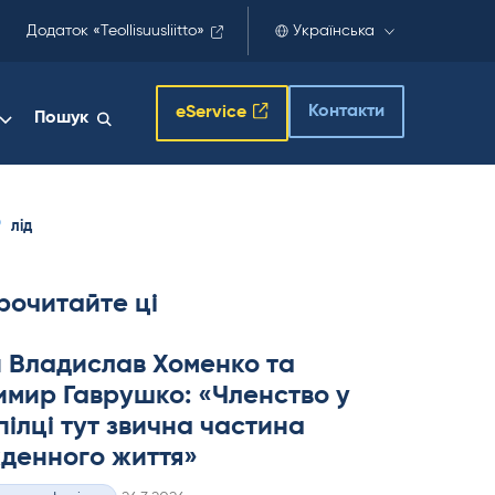
Додаток «Teollisuusliitto»
Українська
Контакти
eService
Пошук
лід
рочитайте ці
 Владислав Хоменко та
мир Гаврушко: «Членство у
ілці тут звична частина
денного життя»