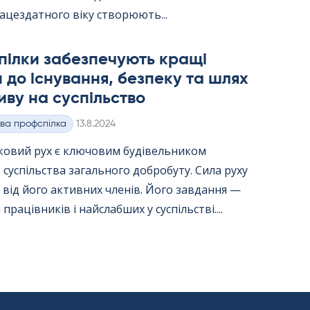
ацездатного віку створюють...
пілки забезпечують кращі
 до існування, безпеку та шлях
иву на суспільство
Kirjoitettu
ва профспілка
13.8.2024
ковий рух є ключовим будівельником
 суспільства загального добробуту. Сила руху
від його активних членів. Його завдання —
працівників і найслабших у суспільстві....