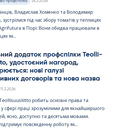
Kirjoitettu
ва профспілка
26.3.2026
аїнців, Владислав Хоменко та Володимир
 зустрілися під час збору томатів у теплицях
Agri­fu­tura в Порі. Вони обидва працювали в
цях як...
ний додаток профспілки Teol­li­
itto, удостоєний нагород,
юється: нові галузі
ивних договорів та нова назва
Kirjoitettu
11.3.2026
ol­li­suus­liitto робить основні права та
 у сфері праці зрозумілими для якнайширшого
й, ясно, доступно та десятьма мовами.
ідтримує повсякденну роботу як...