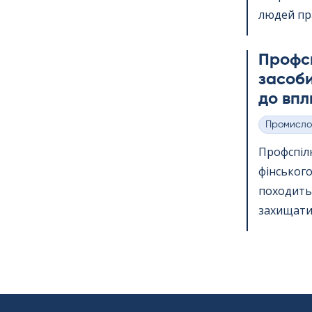
людей пр
Профс
засоби
до впл
Промисло
Категорії
Профспіл
фінського
походить 
захищати 