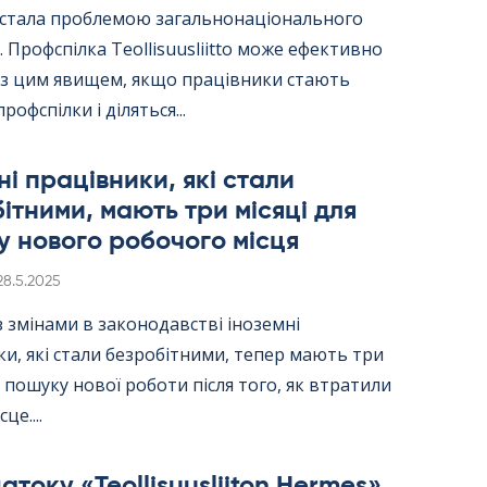
ї стала проблемою загальнонаціонального
 Профспілка Teol­li­suus­liitto може ефективно
 з цим явищем, якщо працівники стають
рофспілки і діляться...
ні працівники, які стали
ітними, мають три місяці для
 нового робочого місця
Kirjoitettu
28.5.2025
 з змінами в законодавстві іноземні
и, які стали безробітними, тепер мають три
я пошуку нової роботи після того, як втратили
це....
току «Teol­li­suus­lii­ton Her­mes»