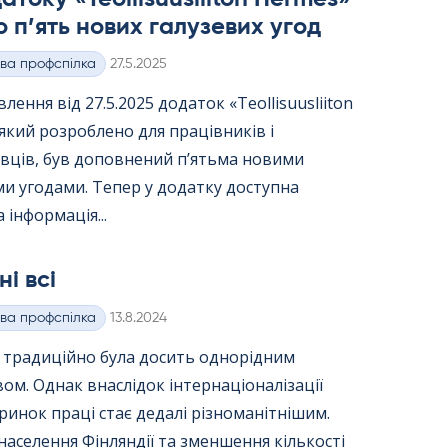
 п’ять нових галузевих угод
Kirjoitettu
ва профспілка
27.5.2025
лення від 27.5.2025 додаток «Teol­li­suus­lii­ton
 який розроблено для працівників і
вців, був доповнений п’ятьма новими
и угодами. Тепер у додатку доступна
 інформація...
ні всі
Kirjoitettu
ва профспілка
13.8.2024
я традиційно була досить однорідним
вом. Однак внаслідок інтернаціоналізації
ринок праці стає дедалі різноманітнішим.
населення Фінляндії та зменшення кількості