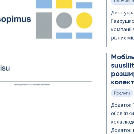
Промисло
Категорії
Двоє укр
Гаврушко,
компанії 
різних міс
Мобіль
suus­li
розшир
колект
Послуги
Категорії
Додаток Te
обов’язки
кола люде
Додаток п