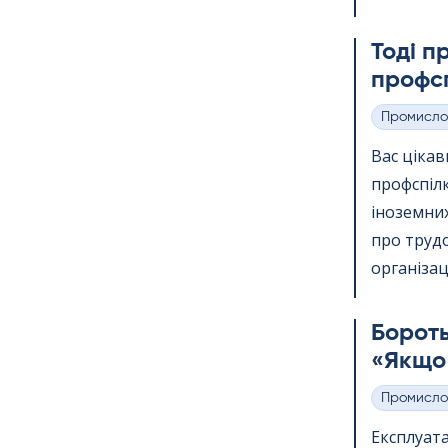
Тоді п
профсп
Промисло
Категорії
Вас ціка
профспіл
іноземних
про трудо
організації
Бороть
«Якщо 
Промисло
Категорії
Експлуата