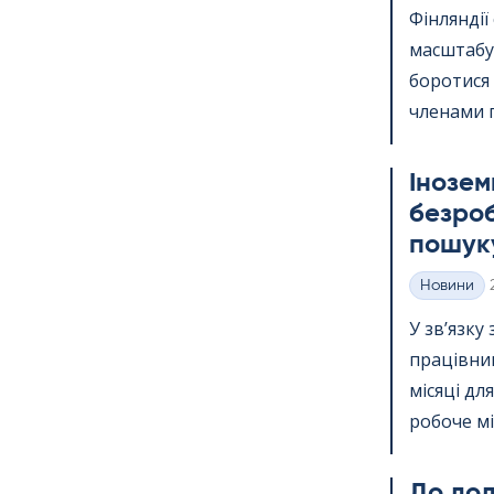
Фінлянді
масштабу.
боротися
членами п
Інозем
безроб
пошуку
Новини
Категорії
У зв’язку
працівник
місяці дл
робоче міс
До дода