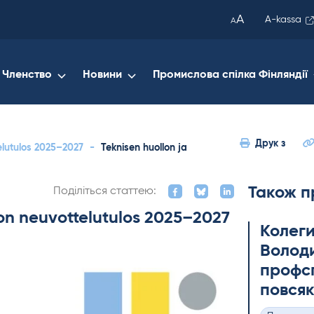
been
A
A-kassa
A
copied
to
your
Членство
Новини
Промислова спілка Фінляндії
clipboard.)
Друк з
elutulos 2025–2027
-
Teknisen huollon ja
Також п
Поділіться статтею:
on neuvottelutulos 2025–2027
Колеги
Володи
профсп
повсяк