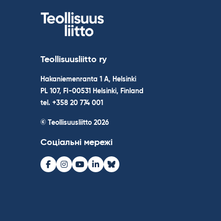
Teollisuusliitto ry
Hakaniemenranta 1 A, Helsinki
PL 107, FI-00531 Helsinki, Finland
tel. +358 20 774 001
© Teollisuusliitto 2026
Соціальні мережі
Facebook
Instagram
Youtube
LinkedIn
Bluesky