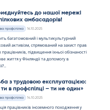
риєднуйтесь до нашої мережі
ілкових амбасадорів!
Kirjoitettu
ва профспілка
16.10.2025
вить багатомовний і мультикультурний
ковий активізм, спрямований на захист прав
 працівників, підвищення їхньої обізнаності
ве життя у Фінляндії та допомогу в
?...
ба з трудовою експлуатацією:
ти в профспілці – ти не один»
Kirjoitettu
ва профспілка
14.10.2025
ція працівників іноземного походження у