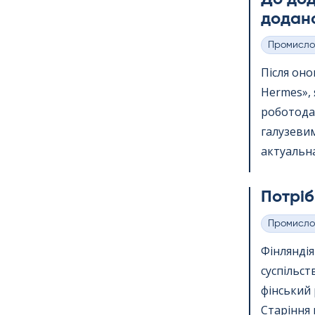
додано
Промисло
Категорії
Після онов
Her­mes»,
роботода
галузевим
актуальна
Потріб
Промисло
Категорії
Фінлянді
суспільст
фінський 
Старіння 