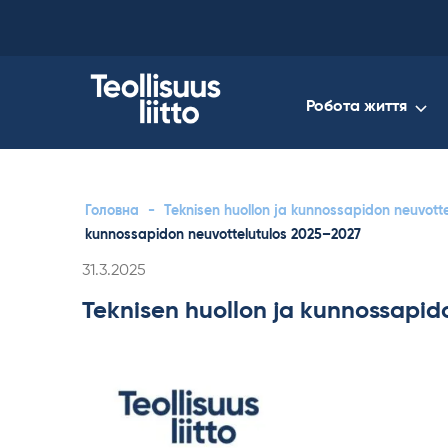
Skip
to
content
Робота життя
Головна
-
Teknisen huollon ja kunnossapidon neuvott
kunnossapidon neuvottelutulos 2025–2027
Kirjoitettu
31.3.2025
Teknisen huollon ja kunnossapid