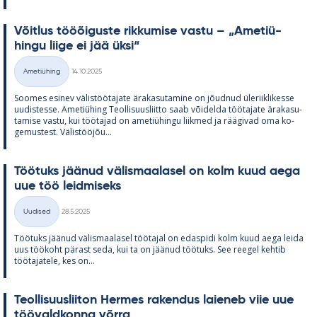
Võit­lus tööõi­guste rik­ku­mise vastu – „Ame­tiü­
hingu liige ei jää üksi“
Kirjoitettu
Ametiühing
14.10.2025
Kategooriad
Soo­mes esi­nev vä­lis­töö­ta­jate ära­ka­su­ta­mine on jõud­nud üle­riikli­kesse
uu­dis­tesse. Ame­tiü­hing Teol­li­suus­liitto saab või­delda töö­ta­jate ära­ka­su­
ta­mise vastu, kui töö­ta­jad on ame­tiü­hingu liik­med ja rää­gi­vad oma ko­
ge­mus­test. Vä­lis­tööjõu...
Töö­tuks jää­nud vä­lis­maa­la­sel on kolm kuud aega
uue töö leid­mi­seks
Kirjoitettu
Uudised
28.5.2025
Kategooriad
Töö­tuks jää­nud vä­lis­maa­la­sel töö­ta­jal on edas­pidi kolm kuud aega leida
uus töö­koht pä­rast seda, kui ta on jää­nud töö­tuks. See ree­gel keh­tib
töö­ta­ja­tele, kes on...
Teol­li­suus­lii­ton Her­mes ra­ken­dus lai­e­neb viie uue
töö­vald­konna võrra