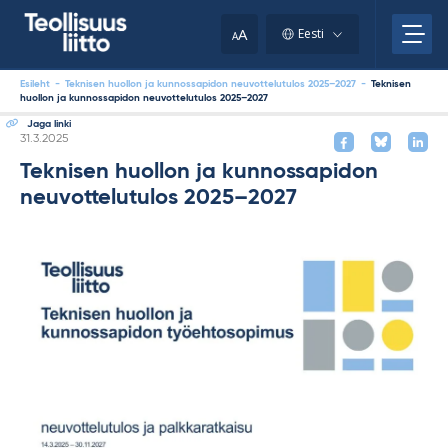
Skip
to
A
Eesti
A
content
Esileht
-
Teknisen huollon ja kunnossapidon neuvottelutulos 2025–2027
-
Teknisen
huollon ja kunnossapidon neuvottelutulos 2025–2027
Jaga linki
Kirjoitettu
31.3.2025
Teknisen huollon ja kunnossapidon
neuvottelutulos 2025–2027