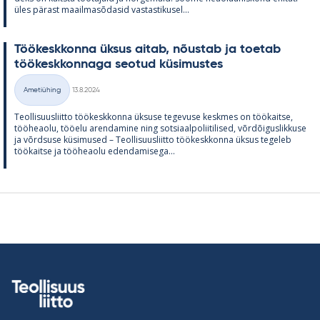
üles pä­rast maa­il­masõ­da­sid vas­tas­ti­kusel...
Töö­kesk­konna ük­sus ai­tab, nõus­tab ja toe­tab
töö­kesk­kon­naga seo­tud kü­si­mus­tes
Kirjoitettu
Ametiühing
13.8.2024
Kategooriad
Teol­li­suus­liitto töö­kesk­konna ük­suse te­ge­vuse kesk­mes on töö­kaitse,
töö­heaolu, töö­elu aren­da­mine ning sot­si­aal­po­lii­ti­li­sed, võrdõi­gus­lik­kuse
ja võrd­suse kü­si­mused – Teol­li­suus­liitto töö­kesk­konna ük­sus te­ge­leb
töö­kaitse ja töö­heaolu eden­da­mi­sega...