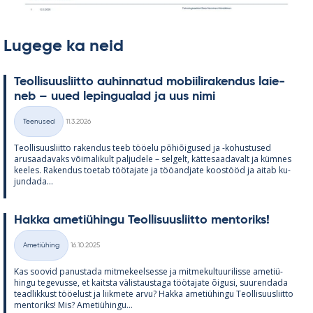
Lugege ka neid
Teol­li­suus­liitto au­hin­na­tud mo­bii­li­ra­ken­dus lai­e­
neb – uued le­pin­gua­lad ja uus nimi
Kirjoitettu
Teenused
11.3.2026
Kategooriad
Teol­li­suus­liitto ra­ken­dus teeb töö­elu põ­hiõi­gused ja -ko­hus­tused
arusaa­da­vaks või­ma­li­kult pal­ju­dele – sel­gelt, kät­te­saa­da­valt ja küm­nes
kee­les. Ra­ken­dus toe­tab töö­ta­jate ja töö­and­jate koos­tööd ja ai­tab ku­
jun­dada...
Hakka ame­tiü­hingu Teol­li­suus­liitto men­to­riks!
Kirjoitettu
Ametiühing
16.10.2025
Kategooriad
Kas soo­vid pa­nus­tada mit­me­keel­sesse ja mit­me­kul­tuu­ri­lisse ame­tiü­
hingu te­ge­vusse, et kaitsta vä­lis­taus­taga töö­ta­jate õi­gusi, suu­ren­dada
tead­lik­kust töö­elust ja liik­mete arvu? Hakka ame­tiü­hingu Teol­li­suus­liitto
men­to­riks! Mis? Ame­tiü­hingu...