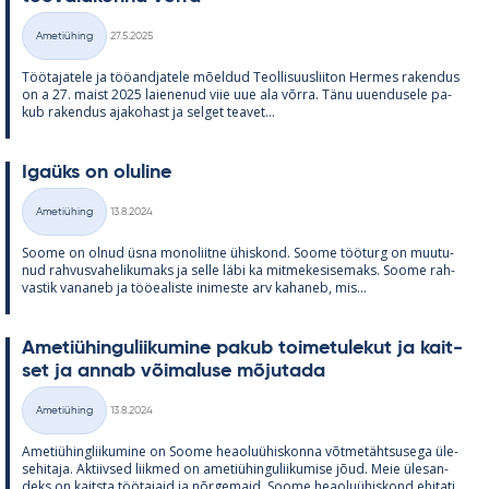
Kirjoitettu
Ametiühing
27.5.2025
Kategooriad
Töö­ta­ja­tele ja töö­and­ja­tele mõel­dud Teol­li­suus­lii­ton Her­mes ra­ken­dus
on a 27. maist 2025 lai­e­ne­nud viie uue ala võrra. Tänu uu­en­dusele pa­
kub ra­ken­dus aja­ko­hast ja sel­get tea­vet...
Igaüks on olu­line
Kirjoitettu
Ametiühing
13.8.2024
Kategooriad
Soome on ol­nud üsna mo­no­liitne ühis­kond. Soome töö­turg on muu­tu­
nud rah­vus­va­he­li­ku­maks ja selle läbi ka mit­me­ke­si­se­maks. Soome rah­
vas­tik va­na­neb ja töö­ea­liste ini­meste arv ka­ha­neb, mis...
Ame­tiü­hin­gu­lii­ku­mine pa­kub toi­me­tu­le­kut ja kait­
set ja an­nab või­ma­luse mõ­ju­tada
Kirjoitettu
Ametiühing
13.8.2024
Kategooriad
Ame­tiü­hinglii­ku­mine on Soome heao­luü­his­konna võt­me­täht­susega üle­
se­hi­taja. Ak­tiiv­sed liik­med on ame­tiü­hin­gu­lii­ku­mise jõud. Meie üle­san­
deks on kaitsta töö­ta­jaid ja nõr­ge­maid. Soome heao­luü­his­kond ehi­tati