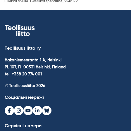
Julkaistu sivulla
TL-verkkotapahtuma_664x372
navigation
Teollisuusliitto ry
Hakaniemenranta 1 A, Helsinki
PL 107, FI-00531 Helsinki, Finland
tel. +358 20 774 001
© Teollisuusliitto 2026
Соціальні мережі
Facebook
Instagram
Youtube
LinkedIn
Bluesky
Сервісні номери