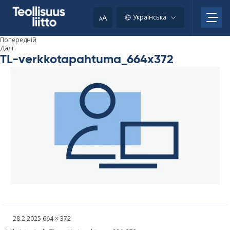
Skip
to
A
Українська
A
content
Попередній
Далі
TL-verkkotapahtuma_664x372
Kirjoitettu
Täysikokoinen
28.2.2025
664 × 372
kuva
Post