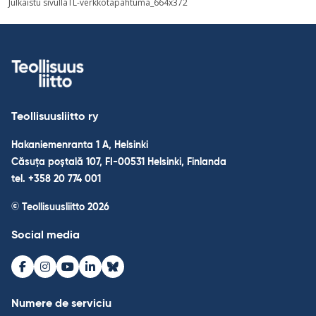
Julkaistu sivulla
TL-verkkotapahtuma_664x372
în
articole
Teollisuusliitto ry
Hakaniemenranta 1 A, Helsinki
Căsuța poștală 107, FI-00531 Helsinki, Finlanda
tel. +358 20 774 001
© Teollisuusliitto 2026
Social media
Facebook
Instagram
Youtube
LinkedIn
Bluesky
Numere de serviciu