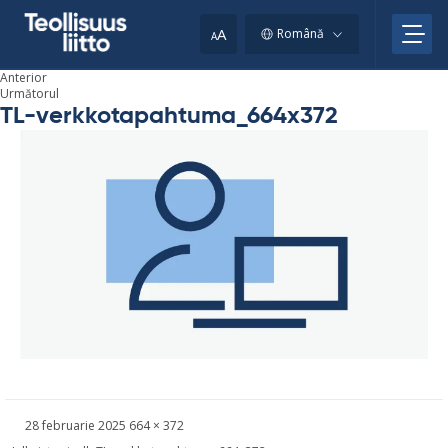
Skip
to
A
Română
A
content
Anterior
Următorul
TL-verkkotapahtuma_664x372
Kirjoitettu
Täysikokoinen
28 februarie 2025
664 × 372
kuva
Navigare