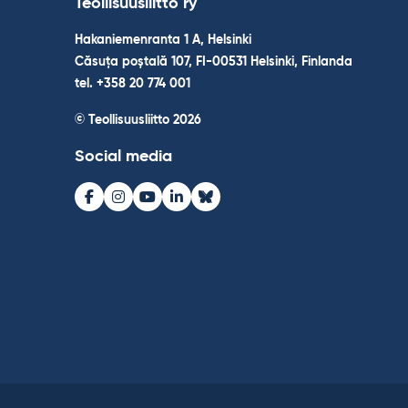
Teollisuusliitto ry
Hakaniemenranta 1 A, Helsinki
Căsuța poștală 107, FI-00531 Helsinki, Finlanda
tel. +358 20 774 001
© Teollisuusliitto 2026
Social media
Facebook
Instagram
Youtube
LinkedIn
Bluesky