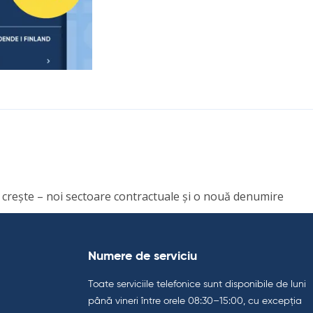
o crește – noi sectoare contractuale și o nouă denumire
Numere de serviciu
Toate serviciile telefonice sunt disponibile de luni
până vineri între orele 08:30–15:00, cu excepția