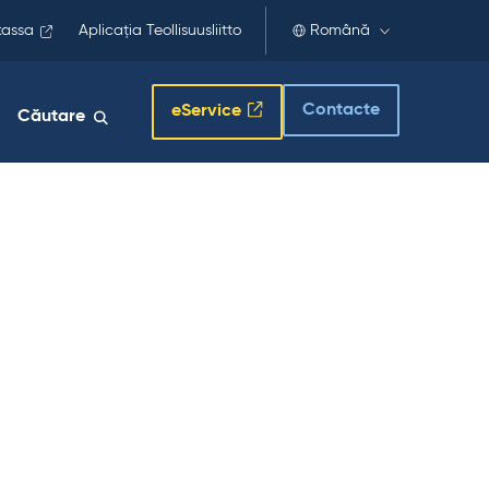
kassa
Aplicația Teollisuusliitto
Română
Contacte
eService
Căutare