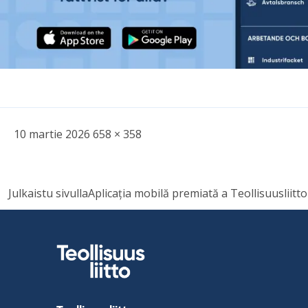
Kirjoitettu
Täysikokoinen
10 martie 2026
658 × 358
kuva
Navigare
Julkaistu sivulla
Aplicația mobilă premiată a Teollisuusliitt
în
articole