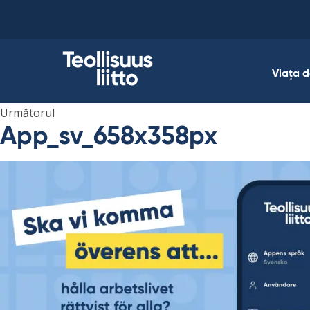
Skip
to
content
Viața 
Următorul
App_sv_658x358px