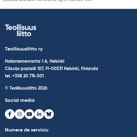
în
articole
Teollisuusliitto ry
Hakaniemenranta 1 A, Helsinki
Căsuța poștală 107, FI-00531 Helsinki, Finlanda
tel. +358 20 774 001
© Teollisuusliitto 2026
Social media
Facebook
Instagram
Youtube
LinkedIn
Bluesky
Numere de serviciu