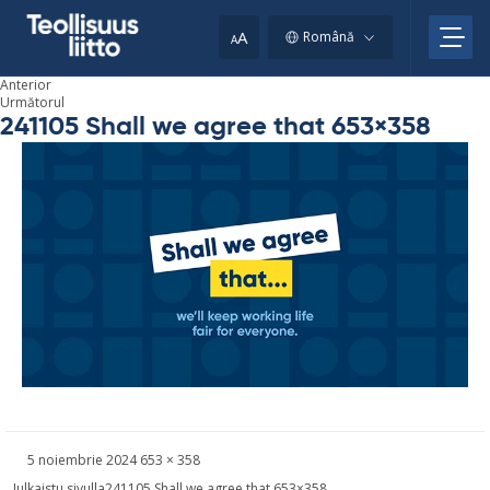
Skip
to
A
Română
A
content
Anterior
Următorul
241105 Shall we agree that 653×358
Kirjoitettu
Täysikokoinen
5 noiembrie 2024
653 × 358
kuva
Navigare
Julkaistu sivulla
241105 Shall we agree that 653×358