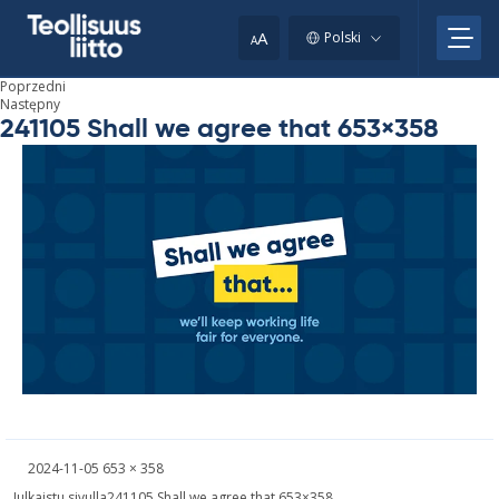
Skip
to
A
Polski
A
content
Poprzedni
Następny
241105 Shall we agree that 653×358
Kirjoitettu
Täysikokoinen
2024-11-05
653 × 358
kuva
Nawigacja
Julkaistu sivulla
241105 Shall we agree that 653×358