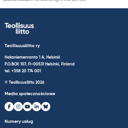
wpisu
Teollisuusliitto ry
Hakaniemenranta 1 A, Helsinki
P.O.BOX 107, FI-00531 Helsinki, Finland
tel. +358 20 774 001
© Teollisuusliitto 2026
Media społecznościowe
Facebook
Instagram
Youtube
LinkedIn
Bluesky
Numery usług