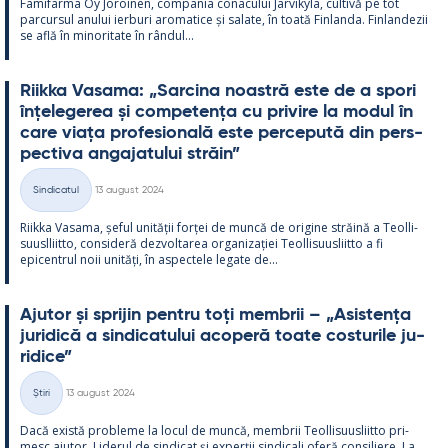
Fa­mi­farma Oy Jo­roi­nen, com­pa­nia co­nacu­lui Jär­vi­kylä, cul­tivă pe tot
parcur­sul anu­lui ier­buri aro­ma­tice și sa­late, în toată Fin­landa. Fin­lan­dezii
se află în mi­no­ri­tate în rân­dul...
Riikka Va­sama: „Sarcina noa­stră este de a spori
înțe­le­ge­rea și com­pe­tența cu pri­vire la mo­dul în
care viața pro­fe­sio­nală este perce­pută din pers­
pec­tiva an­ga­ja­tu­lui străin”
Kirjoitettu
Sindicatul
13 august 2024
Categorii
Riikka Va­sama, șe­ful unității forței de muncă de ori­gine străină a Teol­li­
suusl­liitto, con­si­deră dez­vol­ta­rea or­ga­nizației Teol­li­suus­liitto a fi
epicent­rul noii unități, în as­pec­tele le­gate de...
Aju­tor și spri­jin pentru toți mem­brii – „Asis­tența
ju­ri­dică a sin­dica­tu­lui aco­peră toate cos­tu­rile ju­
ri­dice”
Kirjoitettu
Știri
13 august 2024
Categorii
Dacă există probleme la locul de muncă, mem­brii Teol­li­suus­liitto pri­
mesc aju­tor. Li­de­rul de sin­dicat și ex­perții sin­dicali oferă con­si­liere. La