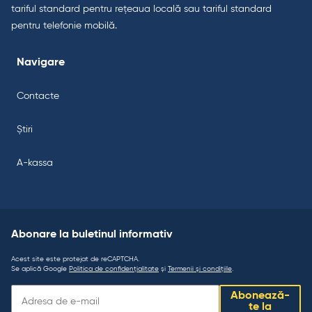
tariful standard pentru rețeaua locală sau tariful standard
pentru telefonie mobilă.
Navigare
Contacte
Știri
A-kassa
Abonare la buletinul informativ
Acest site este protejat de reCAPTCHA.
Se aplică Google
Politica de confidențialitate
și
Termenii și condițiile
.
Abonare
Abonează-
la
te la