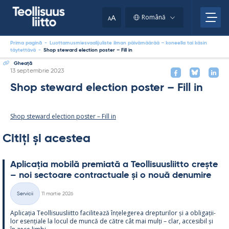
Skip
to
A
Română
A
content
Prima pagină
-
Luottamusmiesvaalijuliste ilman päivämäärää – koneella tai käsin
täytettävä
-
Shop steward election poster – Fill in
Gheaţă
Kirjoitettu
13 septembrie 2023
Shop steward election poster – Fill in
Shop steward election poster – Fill in
Citiți și acestea
Aplicația mo­bilă pre­miată a Teol­li­suus­liitto crește
– noi sec­toare cont­rac­tuale și o nouă de­nu­mire
Kirjoitettu
Servicii
11 martie 2026
Categorii
Aplicația Teol­li­suus­liitto faci­li­tează înțe­le­ge­rea drep­tu­ri­lor și a obli­gații­
lor esențiale la locul de muncă de către cât mai mulți – clar, acce­si­bil și