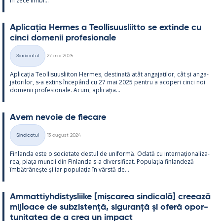
în zece limbi...
Aplicația Her­mes a Teol­li­suus­liitto se ex­tinde cu
cinci do­me­nii pro­fe­sio­nale
Kirjoitettu
Sindicatul
27 mai 2025
Categorii
Aplicația Teol­li­suus­lii­ton Her­mes, des­ti­nată atât an­ga­jați­lor, cât și an­ga­
ja­to­ri­lor, s-a ex­tins începând cu 27 mai 2025 pentru a aco­peri cinci noi
do­me­nii pro­fe­sio­nale. Acum, aplicația...
Avem ne­voie de fiecare
Kirjoitettu
Sindicatul
13 august 2024
Categorii
Fin­landa este o socie­tate des­tul de uni­formă. Odată cu in­ter­națio­na­liza­
rea, piața muncii din Fin­landa s-a di­ver­si­ficat. Po­pu­lația fin­lan­deză
îmbătrâ­nește și iar po­pu­lația în vârstă de...
Am­mat­tiyh­dis­tys­liike [mișca­rea sin­dicală] cree­ază
mij­loace de subzis­tență, si­gu­ranță și oferă opor­
tu­ni­ta­tea de a crea un im­pact