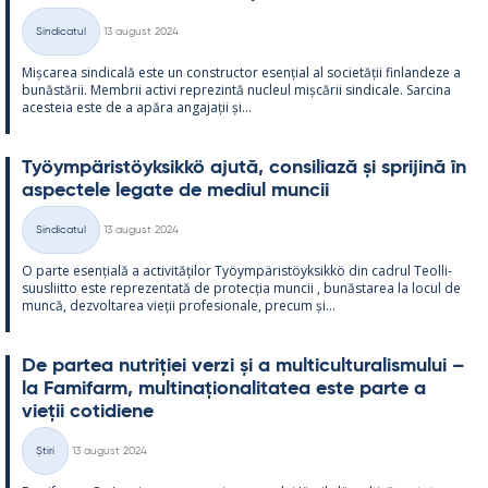
Kirjoitettu
Sindicatul
13 august 2024
Categorii
Mișca­rea sin­dicală este un con­struc­tor esențial al societății fin­lan­deze a
bunăstă­rii. Mem­brii ac­tivi reprezintă nucleul mișcă­rii sin­dicale. Sarcina
aces­teia este de a apăra an­ga­jații și...
Työym­pä­ris­töyk­sikkö ajută, con­si­liază și spri­jină în
as­pec­tele le­gate de me­diul muncii
Kirjoitettu
Sindicatul
13 august 2024
Categorii
O parte esențială a ac­ti­vități­lor Työym­pä­ris­töyk­sikkö din cadrul Teol­li­
suus­liitto este reprezen­tată de pro­tecția muncii , bunăs­ta­rea la locul de
muncă, dez­vol­ta­rea vieții pro­fe­sio­nale, precum și...
De par­tea nut­riției verzi și a mul­ticul­tu­ra­lis­mu­lui –
la Fa­mi­farm, mul­ti­națio­na­li­ta­tea este parte a
vieții co­ti­diene
Kirjoitettu
Știri
13 august 2024
Categorii