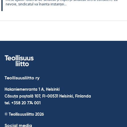
ne­voie, sin­dica­tul va înainta ins­tanței...
Teollisuusliitto ry
Hakaniemenranta 1 A, Helsinki
Căsuța poștală 107, FI-00531 Helsinki, Finlanda
tel. +358 20 774 001
© Teollisuusliitto 2026
Social media