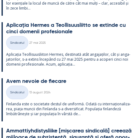
lor esențiale la locul de muncă de către cât mai mulți – clar, acce­si­bil și
în zece limbi...
Aplicația Her­mes a Teol­li­suus­liitto se ex­tinde cu
cinci do­me­nii pro­fe­sio­nale
Kirjoitettu
Sindicatul
27 mai 2025
Categorii
Aplicația Teol­li­suus­lii­ton Her­mes, des­ti­nată atât an­ga­jați­lor, cât și an­ga­
ja­to­ri­lor, s-a ex­tins începând cu 27 mai 2025 pentru a aco­peri cinci noi
do­me­nii pro­fe­sio­nale. Acum, aplicația...
Avem ne­voie de fiecare
Kirjoitettu
Sindicatul
13 august 2024
Categorii
Fin­landa este o socie­tate des­tul de uni­formă. Odată cu in­ter­națio­na­liza­
rea, piața muncii din Fin­landa s-a di­ver­si­ficat. Po­pu­lația fin­lan­deză
îmbătrâ­nește și iar po­pu­lația în vârstă de...
Am­mat­tiyh­dis­tys­liike [mișca­rea sin­dicală] cree­ază
mij­loace de subzis­tență, si­gu­ranță și oferă opor­