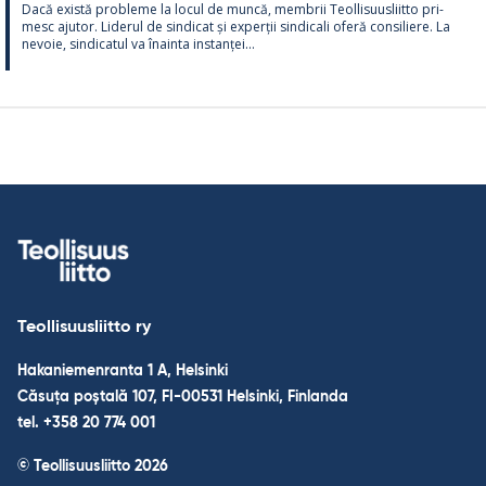
Dacă există probleme la locul de muncă, mem­brii Teol­li­suus­liitto pri­
mesc aju­tor. Li­de­rul de sin­dicat și ex­perții sin­dicali oferă con­si­liere. La
ne­voie, sin­dica­tul va înainta ins­tanței...
Teollisuusliitto ry
Hakaniemenranta 1 A, Helsinki
Căsuța poștală 107, FI-00531 Helsinki, Finlanda
tel. +358 20 774 001
© Teollisuusliitto 2026