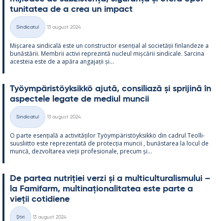
tu­ni­ta­tea de a crea un im­pact
Kirjoitettu
Sindicatul
13 august 2024
Categorii
Mișca­rea sin­dicală este un con­struc­tor esențial al societății fin­lan­deze a
bunăstă­rii. Mem­brii ac­tivi reprezintă nucleul mișcă­rii sin­dicale. Sarcina
aces­teia este de a apăra an­ga­jații și...
Työym­pä­ris­töyk­sikkö ajută, con­si­liază și spri­jină în
as­pec­tele le­gate de me­diul muncii
Kirjoitettu
Sindicatul
13 august 2024
Categorii
O parte esențială a ac­ti­vități­lor Työym­pä­ris­töyk­sikkö din cadrul Teol­li­
suus­liitto este reprezen­tată de pro­tecția muncii , bunăs­ta­rea la locul de
muncă, dez­vol­ta­rea vieții pro­fe­sio­nale, precum și...
De par­tea nut­riției verzi și a mul­ticul­tu­ra­lis­mu­lui –
la Fa­mi­farm, mul­ti­națio­na­li­ta­tea este parte a
vieții co­ti­diene
Kirjoitettu
Știri
13 august 2024