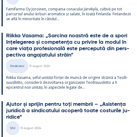
Categorii
Fa­mi­farma Oy Jo­roi­nen, com­pa­nia co­nacu­lui Jär­vi­kylä, cul­tivă pe tot
parcur­sul anu­lui ier­buri aro­ma­tice și sa­late, în toată Fin­landa. Fin­lan­dezii
se află în mi­no­ri­tate în rân­dul...
Riikka Va­sama: „Sarcina noa­stră este de a spori
înțe­le­ge­rea și com­pe­tența cu pri­vire la mo­dul în
care viața pro­fe­sio­nală este perce­pută din pers­
pec­tiva an­ga­ja­tu­lui străin”
Kirjoitettu
Sindicatul
13 august 2024
Categorii
Riikka Va­sama, șe­ful unității forței de muncă de ori­gine străină a Teol­li­
suusl­liitto, con­si­deră dez­vol­ta­rea or­ga­nizației Teol­li­suus­liitto a fi
epicent­rul noii unități, în as­pec­tele le­gate de...
Aju­tor și spri­jin pentru toți mem­brii – „Asis­tența
ju­ri­dică a sin­dica­tu­lui aco­peră toate cos­tu­rile ju­
ri­dice”
Kirjoitettu
Știri
13 august 2024
Categorii