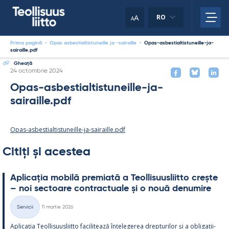
Skip
to
A
RO
A
content
Prima pagină
-
Opas asbestialtistuneille ja -sairaille
-
Opas-asbestialtistuneille-ja-
sairaille.pdf
Gheaţă
Kirjoitettu
24 octombrie 2024
Opas-asbestialtistuneille-ja-
sairaille.pdf
Opas-asbestialtistuneille-ja-sairaille.pdf
Citiți și acestea
Aplicația mo­bilă pre­miată a Teol­li­suus­liitto crește
– noi sec­toare cont­rac­tuale și o nouă de­nu­mire
Kirjoitettu
Servicii
11 martie 2026
Categorii
Aplicația Teol­li­suus­liitto faci­li­tează înțe­le­ge­rea drep­tu­ri­lor și a obli­gații­