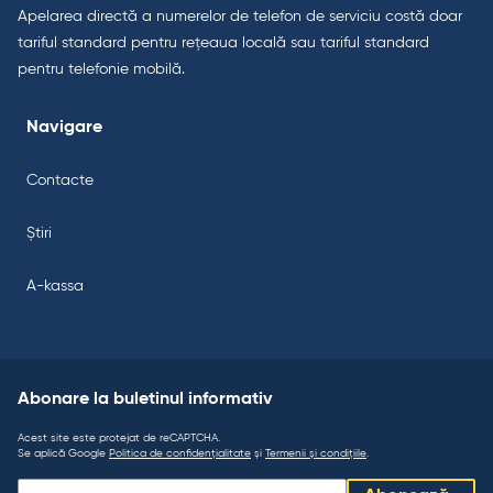
Apelarea directă a numerelor de telefon de serviciu costă doar
tariful standard pentru rețeaua locală sau tariful standard
pentru telefonie mobilă.
Navigare
Contacte
Știri
A-kassa
Abonare la buletinul informativ
Acest site este protejat de reCAPTCHA.
Se aplică Google
Politica de confidențialitate
și
Termenii și condițiile
.
Abonare