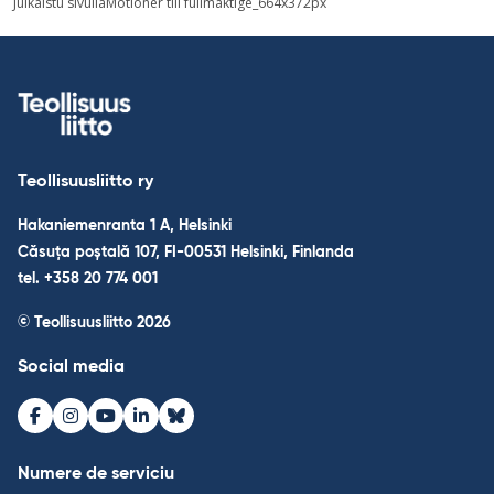
Julkaistu sivulla
Motioner till fullmäktige_664x372px
în
articole
Teollisuusliitto ry
Hakaniemenranta 1 A, Helsinki
Căsuța poștală 107, FI-00531 Helsinki, Finlanda
tel. +358 20 774 001
© Teollisuusliitto 2026
Social media
Facebook
Instagram
Youtube
LinkedIn
Bluesky
Numere de serviciu