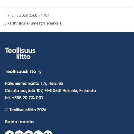
Kirjoitettu
Täysikokoinen
7 iunie 2023
2560 × 1704
kuva
Navigare
Julkaistu sivulla
Tumeagri Janakkala
în
articole
Teollisuusliitto ry
Hakaniemenranta 1 A, Helsinki
Căsuța poștală 107, FI-00531 Helsinki, Finlanda
tel. +358 20 774 001
© Teollisuusliitto 2026
Social media