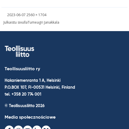
Kirjoitettu
Täysikokoinen
2023-06-07
2560 × 1704
kuva
Nawigacja
Julkaistu sivulla
Tumeagri Janakkala
wpisu
Teollisuusliitto ry
Hakaniemenranta 1 A, Helsinki
P.O.BOX 107, FI-00531 Helsinki, Finland
tel. +358 20 774 001
© Teollisuusliitto 2026
Media społecznościowe