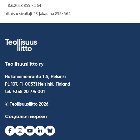
Kirjoitettu
Täysikokoinen
8.6.2023
855 × 564
kuva
Post
Julkaistu sivulla
Jt-23-Jakauma 855×564
navigation
Teollisuusliitto ry
Hakaniemenranta 1 A, Helsinki
PL 107, FI-00531 Helsinki, Finland
tel. +358 20 774 001
© Teollisuusliitto 2026
Соціальні мережі
Facebook
Instagram
Youtube
LinkedIn
Bluesky