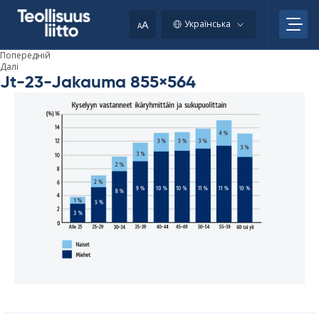
Skip
to
A
Українська
A
content
Попередній
Далі
Jt-23-Jakauma 855×564