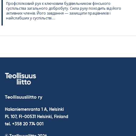
Профспілковий рух є ключовим будівельником фінського
суспільства загального добробуту. Сила руху походить від його
активних членів. Його завдання — захищати працівників і
найслабших у суспільстві....
Teollisuusliitto ry
Hakaniemenranta 1 A, Helsinki
PL 107, FI-00531 Helsinki, Finland
tel. +358 20 774 001