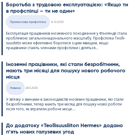
Боротьба з трудовою експлуатацією: «Якщо ти
в профспілці – ти не один»
Kirjoitettu
Промислова профспілка
14.10.2025
Категорії
Експлуатація працівників іноземного походження у Фінляндії стала
проблемою загальнонаціонального масштабу. Профспілка Teol­li­
suus­liitto може ефективно боротися з цим явищем, якщо
працівники стають членами профспілки і діляться...
Іноземні працівники, які стали безробітними,
мають три місяці для пошуку нового робочого
місця
Kirjoitettu
Новини
28.5.2025
Категорії
У зв’язку з змінами в законодавстві іноземні працівники, які стали
безробітними, тепер мають три місяці для пошуку нової роботи
після того, як втратили робоче місце....
До додатоку «Teol­li­suus­lii­ton Her­mes» додано
п’ять нових галузевих угод