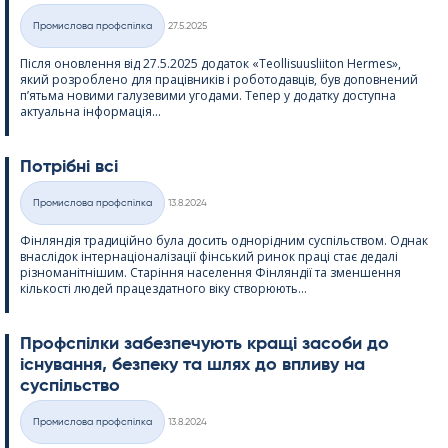
Kirjoitettu
Промислова профспілка
27.5.2025
Категорії
Після оновлення від 27.5.2025 додаток «Teol­li­suus­lii­ton Her­mes»,
який розроблено для працівників і роботодавців, був доповнений
п’ятьма новими галузевими угодами. Тепер у додатку доступна
актуальна інформація...
Потрібні всі
Kirjoitettu
Промислова профспілка
13.8.2024
Категорії
Фінляндія традиційно була досить однорідним суспільством. Однак
внаслідок інтернаціоналізації фінський ринок праці стає дедалі
різноманітнішим. Старіння населення Фінляндії та зменшення
кількості людей працездатного віку створюють...
Профспілки забезпечують кращі засоби до
існування, безпеку та шлях до впливу на
суспільство
Kirjoitettu
Промислова профспілка
13.8.2024
Категорії