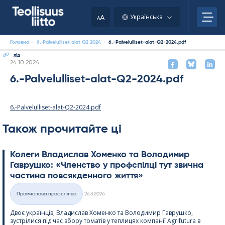
Skip
to
A
Українська
A
content
Головна
-
6. Palvelulliset alat Q2 2024
-
6.-Palvelulliset-alat-Q2-2024.pdf
лід
Kirjoitettu
24.10.2024
6.-Palvelulliset-alat-Q2-2024.pdf
6.-Palvelulliset-alat-Q2-2024.pdf
Також прочитайте ці
Колеги Владислав Хоменко та Володимир
Гаврушко: «Членство у профспілці тут звична
частина повсякденного життя»
Kirjoitettu
Промислова профспілка
26.3.2026
Категорії
Двоє українців, Владислав Хоменко та Володимир Гаврушко,
зустрілися під час збору томатів у теплицях компанії Agri­fu­tura в