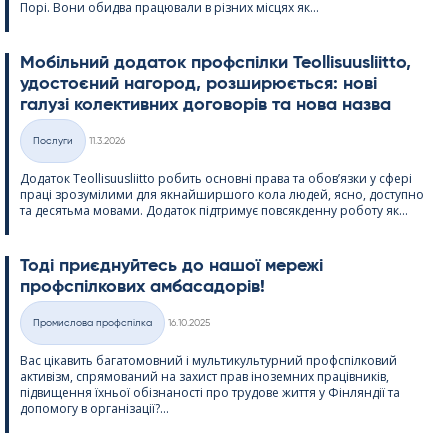
Порі. Вони обидва працювали в різних місцях як...
Мобільний додаток профспілки Teol­li­suus­liitto,
удостоєний нагород, розширюється: нові
галузі колективних договорів та нова назва
Kirjoitettu
Послуги
11.3.2026
Категорії
Додаток Teol­li­suus­liitto робить основні права та обов’язки у сфері
праці зрозумілими для якнайширшого кола людей, ясно, доступно
та десятьма мовами. Додаток підтримує повсякденну роботу як...
Тоді приєднуйтесь до нашої мережі
профспілкових амбасадорів!
Kirjoitettu
Промислова профспілка
16.10.2025
Категорії
Вас цікавить багатомовний і мультикультурний профспілковий
активізм, спрямований на захист прав іноземних працівників,
підвищення їхньої обізнаності про трудове життя у Фінляндії та
допомогу в організації?...