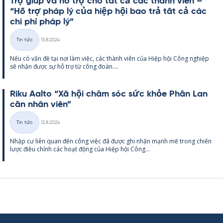
Trợ giúp và hỗ trợ cho tất cả các thành viên –
“Hỗ trợ pháp lý của hiệp hội bao trả tất cả các
chi phí pháp lý”
Kirjoitettu
Tin tức
13.8.2024
Thể
Nếu có vấn đề tại nơi làm việc, các thành viên của Hiệp hội Công ng­hiệp
loại
sẽ nhận được sự hỗ trợ từ công đoàn....
Riku Aalto “Xã hội chăm sóc sức khỏe Phần Lan
cần nhân viên”
Kirjoitettu
Tin tức
12.8.2024
Thể
Nhập cư liên quan đến công việc đã được ghi nhận mạnh mẽ trong chiến
loại
lược điều chỉnh các hoạt động của Hiệp hội Công...