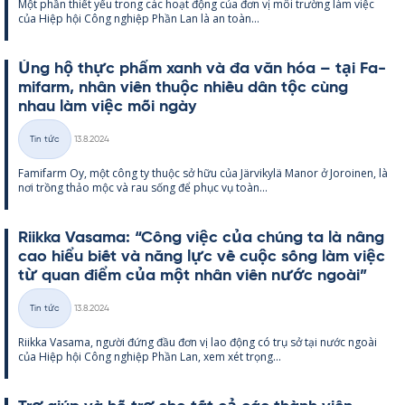
Một phần thiết yếu trong các hoạt động của đơn vị môi trường làm việc
loại
của Hiệp hội Công ng­hiệp Phần Lan là an toàn...
Ủng hộ thực phẩm xanh và đa văn hóa – tại Fa­
mi­farm, nhân viên thuộc nhiều dân tộc cùng
nhau làm việc mỗi ngày
Kirjoitettu
Tin tức
13.8.2024
Thể
Fa­mi­farm Oy, một công ty thuộc sở hữu của Jär­vi­kylä Ma­nor ở Jo­roi­nen, là
loại
nơi trồng thảo mộc và rau sống để phục vụ toàn...
Riikka Va­sama: “Công việc của chúng ta là nâng
cao hiểu biết và năng lực về cuộc sống làm việc
từ quan điểm của một nhân viên nước ngoài”
Kirjoitettu
Tin tức
13.8.2024
Thể
Riikka Va­sama, người đứng đầu đơn vị lao động có trụ sở tại nước ngoài
loại
của Hiệp hội Công ng­hiệp Phần Lan, xem xét trọng...