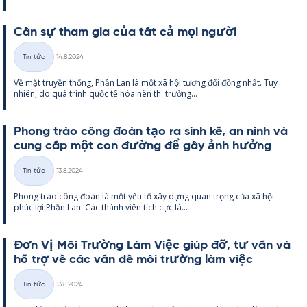
Cần sự tham gia của tất cả mọi người
Kirjoitettu
Tin tức
14.8.2024
Thể
Về mặt tru­yền thống, Phần Lan là một xã hội tương đối đồng nhất. Tuy
loại
nhiên, do quá trình quốc tế hóa nên thị trường...
Phong trào công đoàn tạo ra sinh kế, an ninh và
cung cấp một con đường để gây ảnh hưởng
Kirjoitettu
Tin tức
13.8.2024
Thể
Phong trào công đoàn là một yếu tố xây dựng quan trọng của xã hội
loại
phúc lợi Phần Lan. Các thành viên tích cực là...
Đơn Vị Môi Trường Làm Việc giúp đỡ, tư vấn và
hỗ trợ về các vấn đề môi trường làm việc
Kirjoitettu
Tin tức
13.8.2024
Thể