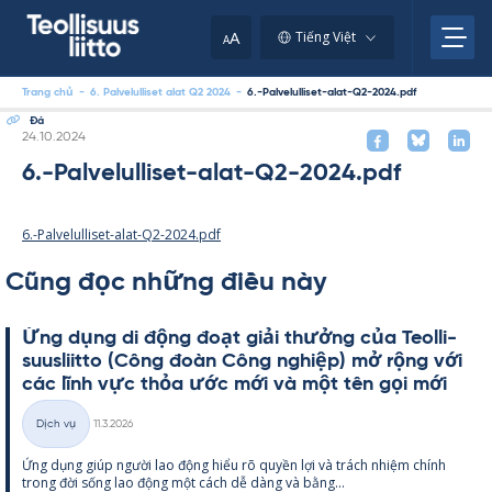
Skip
to
A
Tiếng Việt
A
content
Trang chủ
-
6. Palvelulliset alat Q2 2024
-
6.-Palvelulliset-alat-Q2-2024.pdf
Đá
Kirjoitettu
24.10.2024
6.-Palvelulliset-alat-Q2-2024.pdf
6.-Palvelulliset-alat-Q2-2024.pdf
Cũng đọc những điều này
Ứng dụng di động đoạt giải thưởng của Teol­li­
suus­liitto (Công đoàn Công ng­hiệp) mở rộng với
các lĩnh vực thỏa ước mới và một tên gọi mới
Kirjoitettu
Dịch vụ
11.3.2026
Thể
Ứng dụng giúp người lao động hiểu rõ qu­yền lợi và trách nhiệm chính
loại
trong đời sống lao động một cách dễ dàng và bằng...