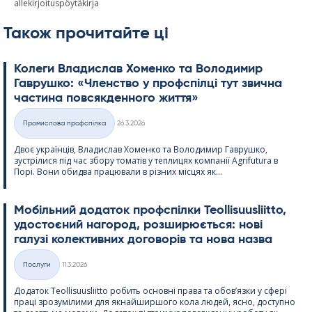
allekirjoituspöytäkirja
Також прочитайте ці
Колеги Владислав Хоменко та Володимир
Гаврушко: «Членство у профспілці тут звична
частина повсякденного життя»
Kirjoitettu
Промислова профспілка
26.3.2026
Категорії
Двоє українців, Владислав Хоменко та Володимир Гаврушко,
зустрілися під час збору томатів у теплицях компанії Agri­fu­tura в
Порі. Вони обидва працювали в різних місцях як...
Мобільний додаток профспілки Teol­li­suus­liitto,
удостоєний нагород, розширюється: нові
галузі колективних договорів та нова назва
Kirjoitettu
Послуги
11.3.2026
Категорії
Додаток Teol­li­suus­liitto робить основні права та обов’язки у сфері
праці зрозумілими для якнайширшого кола людей, ясно, доступно