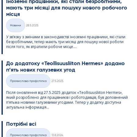
Іноземні працівники, які стали безробітними,
мають три місяці для пошуку нового робочого
місця
Kirjoitettu
Новини
28.5.2025
Категорії
У зв’язку з змінами в законодавстві іноземні працівники, які стали
безробітними, тепер мають три місяці для пошуку нової роботи
після того, як втратили робоче місце....
До додатоку «Teol­li­suus­lii­ton Her­mes» додано
п’ять нових галузевих угод
Kirjoitettu
Промислова профспілка
27.5.2025
Категорії
Після оновлення від 27.5.2025 додаток «Teol­li­suus­lii­ton Her­mes»,
який розроблено для працівників і роботодавців, був доповнений
п’ятьма новими галузевими угодами. Тепер у додатку доступна
актуальна інформація...
Потрібні всі
Kirjoitettu
Промислова профспілка
13.8.2024