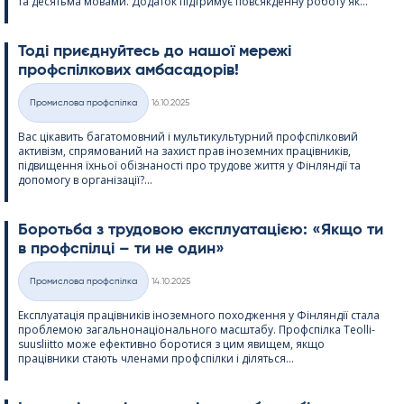
та десятьма мовами. Додаток підтримує повсякденну роботу як...
Тоді приєднуйтесь до нашої мережі
профспілкових амбасадорів!
Kirjoitettu
Промислова профспілка
16.10.2025
Категорії
Вас цікавить багатомовний і мультикультурний профспілковий
активізм, спрямований на захист прав іноземних працівників,
підвищення їхньої обізнаності про трудове життя у Фінляндії та
допомогу в організації?...
Боротьба з трудовою експлуатацією: «Якщо ти
в профспілці – ти не один»
Kirjoitettu
Промислова профспілка
14.10.2025
Категорії
Експлуатація працівників іноземного походження у Фінляндії стала
проблемою загальнонаціонального масштабу. Профспілка Teol­li­
suus­liitto може ефективно боротися з цим явищем, якщо
працівники стають членами профспілки і діляться...