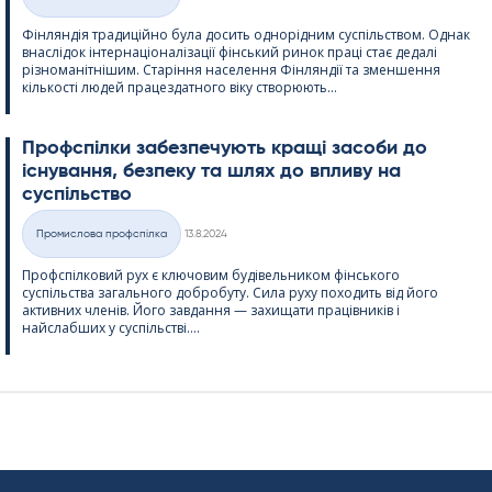
Категорії
Фінляндія традиційно була досить однорідним суспільством. Однак
внаслідок інтернаціоналізації фінський ринок праці стає дедалі
різноманітнішим. Старіння населення Фінляндії та зменшення
кількості людей працездатного віку створюють...
Профспілки забезпечують кращі засоби до
існування, безпеку та шлях до впливу на
суспільство
Kirjoitettu
Промислова профспілка
13.8.2024
Категорії
Профспілковий рух є ключовим будівельником фінського
суспільства загального добробуту. Сила руху походить від його
активних членів. Його завдання — захищати працівників і
найслабших у суспільстві....