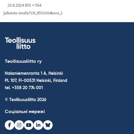
Kirjoitettu
Täysikokoinen
23.8.2024
855 × 564
kuva
Post
Julkaistu sivulla
TLN_855x564kuva_2
navigation
Teollisuusliitto ry
Hakaniemenranta 1 A, Helsinki
PL 107, FI-00531 Helsinki, Finland
tel. +358 20 774 001
© Teollisuusliitto 2026
Соціальні мережі
Facebook
Instagram
Youtube
LinkedIn
Bluesky