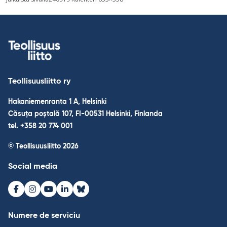
în
articole
Teollisuusliitto ry
Hakaniemenranta 1 A, Helsinki
Căsuța poștală 107, FI-00531 Helsinki, Finlanda
tel. +358 20 774 001
© Teollisuusliitto 2026
Social media
Facebook
Instagram
Youtube
LinkedIn
Bluesky
Numere de serviciu