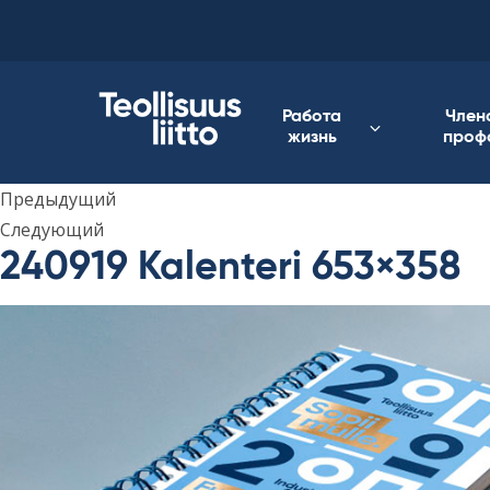
Skip
to
content
Работа
Член
жизнь
проф
Предыдущий
Следующий
240919 Kalenteri 653×358