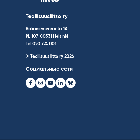
Teollisuusliitto ry
Hakaniemenranta 1A
PL 107, 00531 Helsinki
Tel
020 774 001
© Teollisuusliitto ry 2026
Социальные сети
Facebook
Instagram
Youtube
LinkedIn
Bluesky