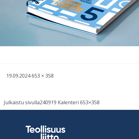
Kirjoitettu
Täysikokoinen
19.09.2024
653 × 358
kuva
Навигация
Julkaistu sivulla
240919 Kalenteri 653×358
по
записям