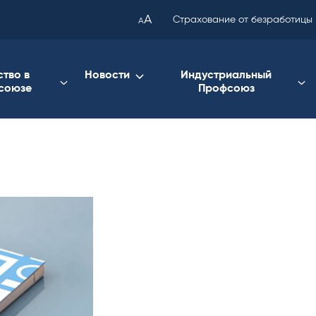
been
A
Страхование от безработицы
A
copied
to
your
ство в
Новости
Индустриальный
союзе
Профсоюз
clipboard.)