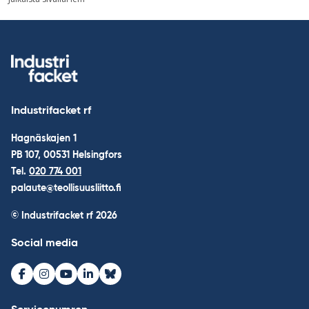
full
storlek
Industrifacket rf
Hagnäskajen 1
PB 107, 00531 Helsingfors
Tel.
020 774 001
palaute@teollisuusliitto.fi
© Industrifacket rf
2026
Social media
Facebook
Instagram
Youtube
LinkedIn
Bluesky