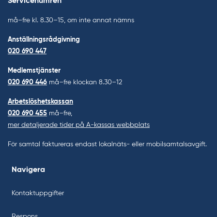
Servicenumren
må–fre kl. 8.30–15, om inte annat nämns
Anställningsrådgivning
020 690 447
Medlemstjänster
020 690 446
må–fre klockan 8.30–12
Arbetslöshetskassan
020 690 455
må–fre,
mer detaljerade tider på A-kassas webbplats
För samtal faktureras endast lokalnäts- eller mobilsamtalsavgift.
Navigera
Kontaktuppgifter
Respons