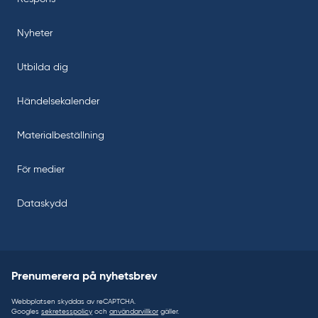
Nyheter
Utbilda dig
Händelsekalender
Materialbeställning
För medier
Dataskydd
Prenumerera på nyhetsbrev
Webbplatsen skyddas av reCAPTCHA.
Googles
sekretesspolicy
och
användarvillkor
gäller.