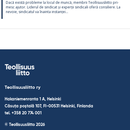
Dacă există probleme la locul de muncă, mem­brii Teol­li­suus­liitto pri­
mesc aju­tor. Li­de­rul de sin­dicat și ex­perții sin­dicali oferă con­si­liere. La
ne­voie, sin­dica­tul va înainta ins­tanței...
Teollisuusliitto ry
Hakaniemenranta 1 A, Helsinki
Căsuța poștală 107, FI-00531 Helsinki, Finlanda
tel. +358 20 774 001
© Teollisuusliitto 2026