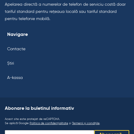
Apelarea directă a numerelor de telefon de serviciu costă doar
tariful standard pentru rețeaua locală sau tariful standard
pentru telefonie mobilă.
Navigare
Contacte
Știri
A-kassa
Abonare la buletinul informativ
Acest site este protejat de reCAPTCHA.
Se aplică Google
Politica de confidențialitate
și
Termenii și condițiile
.
Abonare