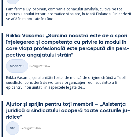
Categorii
Fa­mi­farma Oy Jo­roi­nen, com­pa­nia co­nacu­lui Jär­vi­kylä, cul­tivă pe tot
parcur­sul anu­lui ier­buri aro­ma­tice și sa­late, în toată Fin­landa. Fin­lan­dezii
se află în mi­no­ri­tate în rân­dul...
Riikka Va­sama: „Sarcina noa­stră este de a spori
înțe­le­ge­rea și com­pe­tența cu pri­vire la mo­dul în
care viața pro­fe­sio­nală este perce­pută din pers­
pec­tiva an­ga­ja­tu­lui străin”
Kirjoitettu
Sindicatul
13 august 2024
Categorii
Riikka Va­sama, șe­ful unității forței de muncă de ori­gine străină a Teol­li­
suusl­liitto, con­si­deră dez­vol­ta­rea or­ga­nizației Teol­li­suus­liitto a fi
epicent­rul noii unități, în as­pec­tele le­gate de...
Aju­tor și spri­jin pentru toți mem­brii – „Asis­tența
ju­ri­dică a sin­dica­tu­lui aco­peră toate cos­tu­rile ju­
ri­dice”
Kirjoitettu
Știri
13 august 2024
Categorii