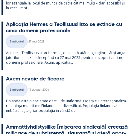
lor esențiale la locul de muncă de către cât mai mulți – clar, acce­si­bil și
în zece limbi...
Aplicația Her­mes a Teol­li­suus­liitto se ex­tinde cu
cinci do­me­nii pro­fe­sio­nale
Kirjoitettu
Sindicatul
27 mai 2025
Categorii
Aplicația Teol­li­suus­lii­ton Her­mes, des­ti­nată atât an­ga­jați­lor, cât și an­ga­
ja­to­ri­lor, s-a ex­tins începând cu 27 mai 2025 pentru a aco­peri cinci noi
do­me­nii pro­fe­sio­nale. Acum, aplicația...
Avem ne­voie de fiecare
Kirjoitettu
Sindicatul
13 august 2024
Categorii
Fin­landa este o socie­tate des­tul de uni­formă. Odată cu in­ter­națio­na­liza­
rea, piața muncii din Fin­landa s-a di­ver­si­ficat. Po­pu­lația fin­lan­deză
îmbătrâ­nește și iar po­pu­lația în vârstă de...
Am­mat­tiyh­dis­tys­liike [mișca­rea sin­dicală] cree­ază
mij­loace de subzis­tență, si­gu­ranță și oferă opor­