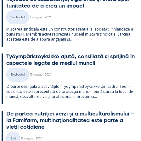
tu­ni­ta­tea de a crea un im­pact
Kirjoitettu
Sindicatul
13 august 2024
Categorii
Mișca­rea sin­dicală este un con­struc­tor esențial al societății fin­lan­deze a
bunăstă­rii. Mem­brii ac­tivi reprezintă nucleul mișcă­rii sin­dicale. Sarcina
aces­teia este de a apăra an­ga­jații și...
Työym­pä­ris­töyk­sikkö ajută, con­si­liază și spri­jină în
as­pec­tele le­gate de me­diul muncii
Kirjoitettu
Sindicatul
13 august 2024
Categorii
O parte esențială a ac­ti­vități­lor Työym­pä­ris­töyk­sikkö din cadrul Teol­li­
suus­liitto este reprezen­tată de pro­tecția muncii , bunăs­ta­rea la locul de
muncă, dez­vol­ta­rea vieții pro­fe­sio­nale, precum și...
De par­tea nut­riției verzi și a mul­ticul­tu­ra­lis­mu­lui –
la Fa­mi­farm, mul­ti­națio­na­li­ta­tea este parte a
vieții co­ti­diene
Kirjoitettu
Știri
13 august 2024