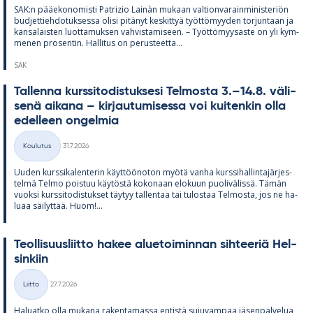
SAK:n pää­e­ko­no­misti Pat­rizio Lainàn mu­kaan val­tion­va­rain­mi­nis­te­riön
bud­jet­tieh­do­tuk­sessa olisi pi­tä­nyt kes­kit­tyä työt­tö­myy­den tor­jun­taan ja
kan­sa­lais­ten luot­ta­muk­sen vah­vis­ta­mi­seen. – Työt­tö­myy­saste on yli kym­
me­nen pro­sen­tin. Hal­li­tus on pe­rus­teetta...
SAK
Tal­lenna kurs­si­to­dis­tuk­sesi Tel­mosta 3.–14.8. vä­li­
senä ai­kana – kir­jau­tu­mi­sessa voi kui­ten­kin olla
edel­leen on­gel­mia
Kirjoitettu
Koulutus
31.7.2026
Kategoriat
Uu­den kurs­si­ka­len­te­rin käyt­töö­no­ton myötä vanha kurs­si­hal­lin­ta­jär­jes­
telmä Telmo pois­tuu käy­töstä ko­ko­naan elo­kuun puo­li­vä­lissä. Tä­män
vuoksi kurs­si­to­dis­tuk­set täy­tyy tal­len­taa tai tu­los­taa Tel­mosta, jos ne ha­
luaa säi­lyt­tää. Huom!...
Teol­li­suus­liitto ha­kee alue­toi­min­nan sih­tee­riä Hel­
sin­kiin
Kirjoitettu
Liitto
27.7.2026
Kategoriat
Ha­luatko olla mu­kana ra­ken­ta­massa en­tistä su­ju­vam­paa jä­sen­pal­ve­lua