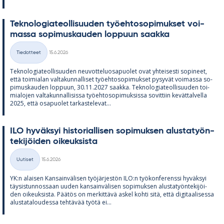
Tek­no­lo­gia­teol­li­suu­den työ­eh­to­so­pi­muk­set voi­
massa so­pi­mus­kau­den lop­puun saakka
Kirjoitettu
Tiedotteet
15.6.2026
Kategoriat
Tek­no­lo­gia­teol­li­suu­den neu­vot­te­luos­a­puo­let ovat yh­tei­sesti so­pi­neet,
että toi­mia­lan val­ta­kun­nal­li­set työ­eh­to­so­pi­muk­set py­sy­vät voi­massa so­
pi­mus­kau­den lop­puun, 30.11.2027 saakka. Tek­no­lo­gia­teol­li­suu­den toi­
mia­lo­jen val­ta­kun­nal­li­sissa työ­eh­to­so­pi­muk­sissa so­vit­tiin ke­vät­tal­vella
2025, että os­a­puo­let tar­kas­te­le­vat...
ILO hy­väk­syi his­to­rial­li­sen so­pi­muk­sen alus­ta­työn­
te­ki­jöi­den oi­keuk­sista
Kirjoitettu
Uutiset
15.6.2026
Kategoriat
YK:n alai­sen Kan­sain­vä­li­sen työ­jär­jes­tön ILO:n työ­kon­fe­renssi hy­väk­syi
täy­sis­tun­nos­saan uu­den kan­sain­vä­li­sen so­pi­muk­sen alus­ta­työn­te­ki­jöi­
den oi­keuk­sista. Pää­tös on mer­kit­tävä as­kel kohti sitä, että di­gi­taa­li­sessa
alus­ta­ta­lou­dessa teh­tä­vää työtä ei...