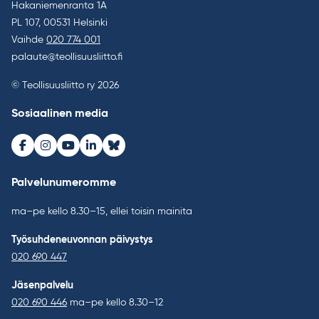
Hakaniemenranta 1A
PL 107, 00531 Helsinki
Vaihde
020 774 001
palaute@teollisuusliitto.fi
© Teollisuusliitto ry 2026
Sosiaalinen media
Facebook
Instagram
Youtube
LinkedIn
Bluesky
Palvelunumeromme
ma–pe kello 8.30–15, ellei toisin mainita
Työsuhdeneuvonnan päivystys
020 690 447
Jäsenpalvelu
020 690 446
ma–pe kello 8.30–12