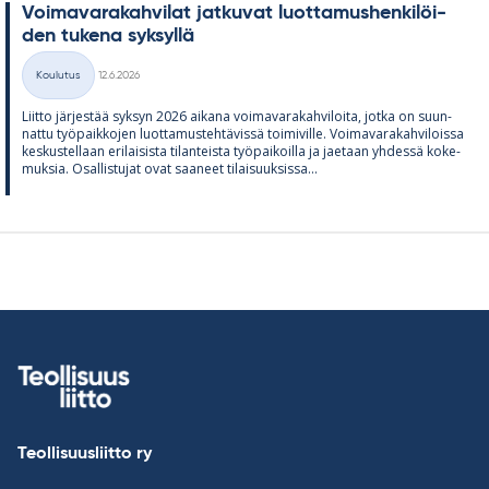
Voi­ma­va­ra­kah­vi­lat jat­ku­vat luot­ta­mus­hen­ki­löi­
den tu­kena syk­syllä
Kirjoitettu
Koulutus
12.6.2026
Kategoriat
Liitto jär­jes­tää syk­syn 2026 ai­kana voi­ma­va­ra­kah­vi­loita, jotka on suun­
nattu työ­paik­ko­jen luot­ta­mus­teh­tä­vissä toi­mi­ville. Voi­ma­va­ra­kah­vi­loissa
kes­kus­tel­laan eri­lai­sista ti­lan­teista työ­pai­koilla ja jae­taan yh­dessä ko­ke­
muk­sia. Osal­lis­tu­jat ovat saa­neet ti­lai­suuk­sissa...
Teollisuusliitto ry