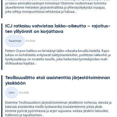
ja tu­kea am­mat­tio­sas­to­jen toi­min­taa? Et­simme Uu­den­maan toi­minta-
alu­eel­lemme Hel­sin­kiin jär­jes­tel­mäl­listä ja yh­teis­työ­ky­kyistä osaa­jaa,
joka viih­tyy mo­ni­puo­li­sissa teh­tä­vissä ja ha­luaa...
ICJ rat­kaisu vah­vis­taa lakko-oi­keutta – ra­joi­tus­
ten yli­lyön­nit on kor­jat­tava
Kirjoitettu
Tiedotteet
17.6.2026
Kategoriat
Pet­teri Or­pon hal­li­tus on ki­ris­tä­nyt lakko-oi­keutta ko­valla kä­dellä. Ra­joi­
tuk­sia on koh­dis­tettu eri­tyi­sesti tu­ki­työ­tais­te­lui­hin, po­liit­ti­siin lak­koi­hin ja
hy­vi­tys­sak­koja on nos­tettu ta­solle, joka hei­ken­tää työn­te­ki­jöi­den mah­
dol­li­suuk­sia käyt­tää...
Teol­li­suus­liitto et­sii as­sis­tent­tia jär­jes­tö­toi­min­nan
yk­sik­köön
Kirjoitettu
Liitto
16.6.2026
Kategoriat
Et­simme Teol­li­suus­lii­ton jär­jes­tö­toi­min­nan yk­sik­köön no­he­vaa, ete­vää ja
kä­te­vää as­sis­tent­tia meille työ­ka­ve­riksi As­sis­tent­timme pi­tää yk­sik­
kömme pyö­rät pyö­ri­mässä ja ar­jen su­ju­vana: vas­taa yk­si­kön ta­lou­den,
hal­lin­non ja ta­pah­tu­mien...