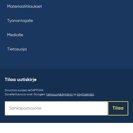
Materiaalitilaukset
Työnantajalle
Medialle
Tietosuoja
Tilaa uutiskirje
Sivustoa suojaa reCAPTCHA.
Sovellettavissa ovat Googlen
tietosuojakäytäntö
ja
käyttöehdot
.
Tilaa
Tilaa
uutiskirje: