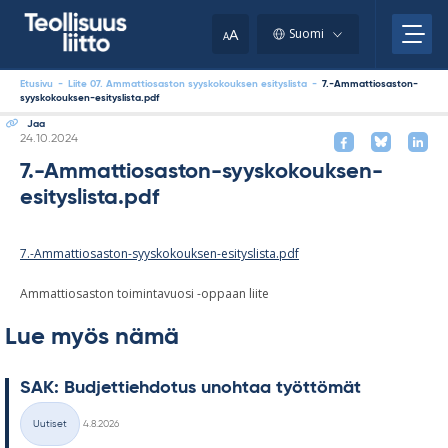
Skip
your
to
A
Suomi
A
content
clipboard.)
Etusivu
-
Liite 07. Ammattiosaston syyskokouksen esityslista
-
7.-Ammattiosaston-
syyskokouksen-esityslista.pdf
Jaa
Kirjoitettu
24.10.2024
7.-Ammattiosaston-syyskokouksen-
esityslista.pdf
7.-Ammattiosaston-syyskokouksen-esityslista.pdf
Ammattiosaston toimintavuosi -oppaan liite
Lue myös nämä
SAK: Bud­jet­tieh­do­tus unoh­taa työt­tö­mät
Kirjoitettu
Uutiset
4.8.2026
Kategoriat