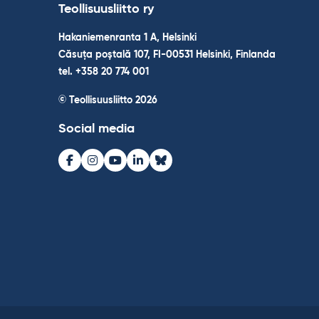
Teollisuusliitto ry
Hakaniemenranta 1 A, Helsinki
Căsuța poștală 107, FI-00531 Helsinki, Finlanda
tel. +358 20 774 001
© Teollisuusliitto 2026
Social media
Facebook
Instagram
Youtube
LinkedIn
Bluesky