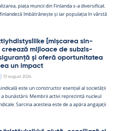
­liza­rea, piața muncii din Fin­landa s-a di­ver­si­ficat.
 fin­lan­deză îmbătrâ­nește și iar po­pu­lația în vârstă
iyh­dis­tys­liike [mișca­rea sin­
 cree­ază mij­loace de subzis­
i­gu­ranță și oferă opor­tu­ni­ta­tea
rea un im­pact
Kirjoitettu
13 august 2024
in­dicală este un con­struc­tor esențial al societății
e a bunăstă­rii. Mem­brii ac­tivi reprezintă nucleul
in­dicale. Sarcina aces­teia este de a apăra an­ga­jații