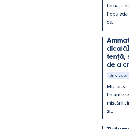
ter­națio­na
Po­pu­lația
de...
Am­mat­t
dicală]
tență, s
de a c
Sindicatul
Categorii
Mișca­rea s
fin­lan­dez
mișcă­rii s
și...