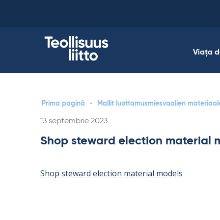
Skip
to
content
Viața 
Prima pagină
-
Mallit luottamusmiesvaalien materiaal
Kirjoitettu
13 septembrie 2023
Shop steward election material 
Shop steward election material models