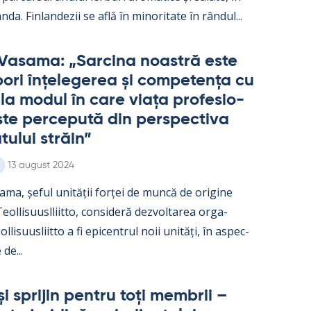
nda. Fin­lan­dezii se află în mi­no­ri­tate în rân­dul...
Va­sama: „Sarcina noa­stră este
ori înțe­le­ge­rea și com­pe­tența cu
e la mo­dul în care viața pro­fe­sio­
te perce­pută din pers­pec­tiva
­tu­lui străin”
Kirjoitettu
13 august 2024
ama, șe­ful unității forței de muncă de ori­gine
ol­li­suusl­liitto, con­si­deră dez­vol­ta­rea or­ga­
l­li­suus­liitto a fi epicent­rul noii unități, în as­pec­
 de...
și spri­jin pentru toți mem­brii –