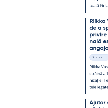
toată Fin­la
Riikka 
de a sp
pri­vir
nală es
an­ga­ja
Sindicatul
Categorii
Riikka Va­s
străină a Te
nizației Teo
tele le­gate
Aju­tor 