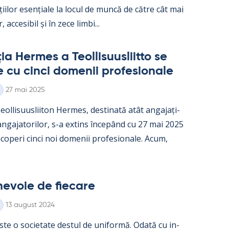
ații­lor esențiale la locul de muncă de către cât mai
, acce­si­bil și în zece limbi...
a Her­mes a Teol­li­suus­liitto se
e cu cinci do­me­nii pro­fe­sio­nale
Kirjoitettu
27 mai 2025
ol­li­suus­lii­ton Her­mes, des­ti­nată atât an­ga­jați­
 an­ga­ja­to­ri­lor, s-a ex­tins începând cu 27 mai 2025
o­peri cinci noi do­me­nii pro­fe­sio­nale. Acum,
e­voie de fiecare
Kirjoitettu
13 august 2024
ste o socie­tate des­tul de uni­formă. Odată cu in­