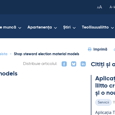
been
A
A-
A
copied
to
your
de muncă
Apartenența
Știri
Teollisuusliitto
clipboard.)
Imprimă
eista
-
Shop steward election material models
Citiți și
Distribuie articolul:
models
Aplicaț
liitto 
și o no
K
Servicii
1
Categorii
Aplicația Te