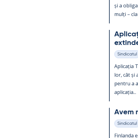
și a obli­g
mulți – clar
Aplicați
ex­tind
Sindicatul
Categorii
Aplicația Te
lor, cât și
pentru a ac
aplicația...
Avem n
Sindicatul
Categorii
Fin­landa e