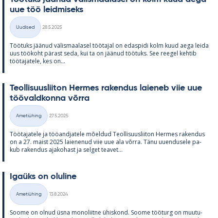
uue töö leid­mi­seks
Kirjoitettu
Uudised
28.5.2025
Kategooriad
Töö­tuks jää­nud vä­lis­maa­la­sel töö­ta­jal on edas­pidi kolm kuud aega leida
uus töö­koht pä­rast seda, kui ta on jää­nud töö­tuks. See ree­gel keh­tib
töö­ta­ja­tele, kes on...
Teol­li­suus­lii­ton Her­mes ra­ken­dus lai­e­neb viie uue
töö­vald­konna võrra
Kirjoitettu
Ametiühing
27.5.2025
Kategooriad
Töö­ta­ja­tele ja töö­and­ja­tele mõel­dud Teol­li­suus­lii­ton Her­mes ra­ken­dus
on a 27. maist 2025 lai­e­ne­nud viie uue ala võrra. Tänu uu­en­dusele pa­
kub ra­ken­dus aja­ko­hast ja sel­get tea­vet...
Igaüks on olu­line
Kirjoitettu
Ametiühing
13.8.2024
Kategooriad
Soome on ol­nud üsna mo­no­liitne ühis­kond. Soome töö­turg on muu­tu­