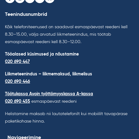
Facebook
Instagram
Youtube
LinkedIn
Bluesky
Teenindusnumbrid
Kõik telefoniteenused on saadaval esmaspäevast reedeni kell
8.30–15.00, välja arvatud liikmeteenindus, mis töötab
esmaspäevast reedeni kell 8.30–12.00.
Tööalased küsimused ja nõustamine
020 690 447
Liikmeteenindus – liikmemaksud, liikmelisus
020 690 446
Töötukassa Avoin työttömyyskassa A-kassa
020 690 455
esmaspäevast reedeni
Helistamine maksab nii lautatelefonilt kui mobiililt tavapärase
paketikohase hinna.
Navigeerimine