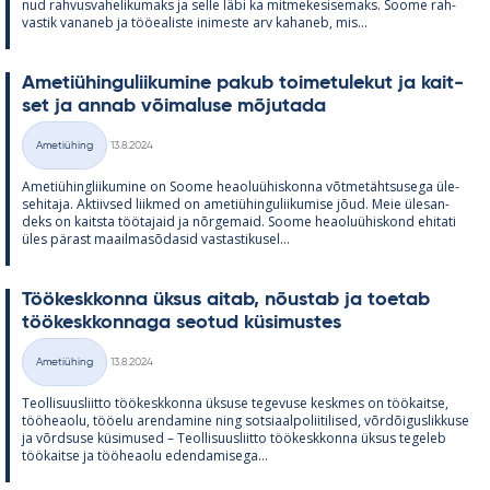
nud rah­vus­va­he­li­ku­maks ja selle läbi ka mit­me­ke­si­se­maks. Soome rah­
vas­tik va­na­neb ja töö­ea­liste ini­meste arv ka­ha­neb, mis...
Ame­tiü­hin­gu­lii­ku­mine pa­kub toi­me­tu­le­kut ja kait­
set ja an­nab või­ma­luse mõ­ju­tada
Kirjoitettu
Ametiühing
13.8.2024
Kategooriad
Ame­tiü­hinglii­ku­mine on Soome heao­luü­his­konna võt­me­täht­susega üle­
se­hi­taja. Ak­tiiv­sed liik­med on ame­tiü­hin­gu­lii­ku­mise jõud. Meie üle­san­
deks on kaitsta töö­ta­jaid ja nõr­ge­maid. Soome heao­luü­his­kond ehi­tati
üles pä­rast maa­il­masõ­da­sid vas­tas­ti­kusel...
Töö­kesk­konna ük­sus ai­tab, nõus­tab ja toe­tab
töö­kesk­kon­naga seo­tud kü­si­mus­tes
Kirjoitettu
Ametiühing
13.8.2024
Kategooriad
Teol­li­suus­liitto töö­kesk­konna ük­suse te­ge­vuse kesk­mes on töö­kaitse,
töö­heaolu, töö­elu aren­da­mine ning sot­si­aal­po­lii­ti­li­sed, võrdõi­gus­lik­kuse
ja võrd­suse kü­si­mused – Teol­li­suus­liitto töö­kesk­konna ük­sus te­ge­leb
töö­kaitse ja töö­heaolu eden­da­mi­sega...