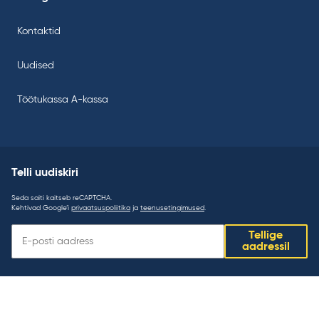
Kontaktid
Uudised
Töötukassa A-kassa
Telli uudiskiri
Seda saiti kaitseb reCAPTCHA.
Kehtivad Google’i
privaatsuspoliitika
ja
teenusetingimused
.
Telli
Tellige
uudiskiri:
aadressil