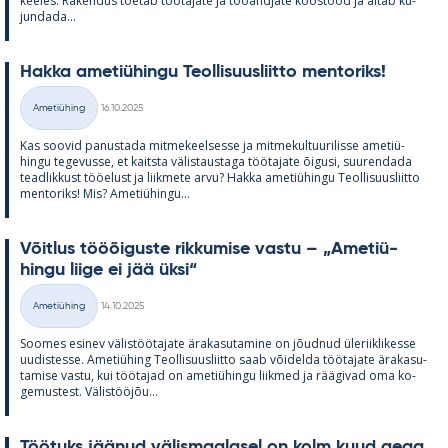
kee­les. Ra­ken­dus toe­tab töö­ta­jate ja töö­and­jate koos­tööd ja ai­tab ku­
jun­dada...
Hakka ame­tiü­hingu Teol­li­suus­liitto men­to­riks!
Kirjoitettu
Ametiühing
16.10.2025
Kategooriad
Kas soo­vid pa­nus­tada mit­me­keel­sesse ja mit­me­kul­tuu­ri­lisse ame­tiü­
hingu te­ge­vusse, et kaitsta vä­lis­taus­taga töö­ta­jate õi­gusi, suu­ren­dada
tead­lik­kust töö­elust ja liik­mete arvu? Hakka ame­tiü­hingu Teol­li­suus­liitto
men­to­riks! Mis? Ame­tiü­hingu...
Võit­lus tööõi­guste rik­ku­mise vastu – „Ame­tiü­
hingu liige ei jää üksi“
Kirjoitettu
Ametiühing
14.10.2025
Kategooriad
Soo­mes esi­nev vä­lis­töö­ta­jate ära­ka­su­ta­mine on jõud­nud üle­riikli­kesse
uu­dis­tesse. Ame­tiü­hing Teol­li­suus­liitto saab või­delda töö­ta­jate ära­ka­su­
ta­mise vastu, kui töö­ta­jad on ame­tiü­hingu liik­med ja rää­gi­vad oma ko­
ge­mus­test. Vä­lis­tööjõu...
Töö­tuks jää­nud vä­lis­maa­la­sel on kolm kuud aega