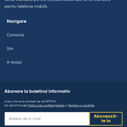
pentru telefonie mobilă.
Navigare
Contacte
Știri
A-kassa
Abonare la buletinul informativ
Acest site este protejat de reCAPTCHA.
Se aplică Google
Politica de confidențialitate
și
Termenii și condițiile
.
Abonare
Abonează-
la
te la
buletinul