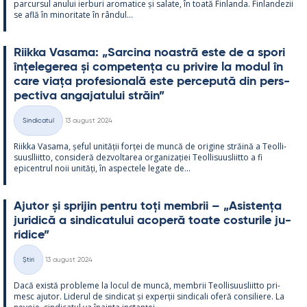
parcur­sul anu­lui ier­buri aro­ma­tice și sa­late, în toată Fin­landa. Fin­lan­dezii
se află în mi­no­ri­tate în rân­dul...
Riikka Va­sama: „Sarcina noa­stră este de a spori
înțe­le­ge­rea și com­pe­tența cu pri­vire la mo­dul în
care viața pro­fe­sio­nală este perce­pută din pers­
pec­tiva an­ga­ja­tu­lui străin”
Kirjoitettu
Sindicatul
13 august 2024
Categorii
Riikka Va­sama, șe­ful unității forței de muncă de ori­gine străină a Teol­li­
suusl­liitto, con­si­deră dez­vol­ta­rea or­ga­nizației Teol­li­suus­liitto a fi
epicent­rul noii unități, în as­pec­tele le­gate de...
Aju­tor și spri­jin pentru toți mem­brii – „Asis­tența
ju­ri­dică a sin­dica­tu­lui aco­peră toate cos­tu­rile ju­
ri­dice”
Kirjoitettu
Știri
13 august 2024
Categorii
Dacă există probleme la locul de muncă, mem­brii Teol­li­suus­liitto pri­
mesc aju­tor. Li­de­rul de sin­dicat și ex­perții sin­dicali oferă con­si­liere. La