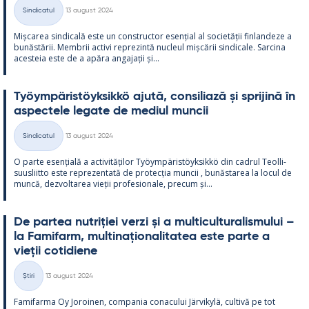
Kirjoitettu
Sindicatul
13 august 2024
Categorii
Mișca­rea sin­dicală este un con­struc­tor esențial al societății fin­lan­deze a
bunăstă­rii. Mem­brii ac­tivi reprezintă nucleul mișcă­rii sin­dicale. Sarcina
aces­teia este de a apăra an­ga­jații și...
Työym­pä­ris­töyk­sikkö ajută, con­si­liază și spri­jină în
as­pec­tele le­gate de me­diul muncii
Kirjoitettu
Sindicatul
13 august 2024
Categorii
O parte esențială a ac­ti­vități­lor Työym­pä­ris­töyk­sikkö din cadrul Teol­li­
suus­liitto este reprezen­tată de pro­tecția muncii , bunăs­ta­rea la locul de
muncă, dez­vol­ta­rea vieții pro­fe­sio­nale, precum și...
De par­tea nut­riției verzi și a mul­ticul­tu­ra­lis­mu­lui –
la Fa­mi­farm, mul­ti­națio­na­li­ta­tea este parte a
vieții co­ti­diene
Kirjoitettu
Știri
13 august 2024
Categorii
Fa­mi­farma Oy Jo­roi­nen, com­pa­nia co­nacu­lui Jär­vi­kylä, cul­tivă pe tot