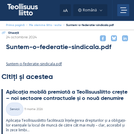
Skip
to
A
Română
A
content
Prima pagină
-
Me olemme liitto -esite
-
Suntem-o-federatie-sindicala.pdf
Gheaţă
Kirjoitettu
24 octombrie 2024
Suntem-o-federatie-sindicala.pdf
Suntem-o-federatie-sindicala.pdf
Citiți și acestea
Aplicația mo­bilă pre­miată a Teol­li­suus­liitto crește
– noi sec­toare cont­rac­tuale și o nouă de­nu­mire
Kirjoitettu
Servicii
11 martie 2026
Categorii
Aplicația Teol­li­suus­liitto faci­li­tează înțe­le­ge­rea drep­tu­ri­lor și a obli­gații­
lor esențiale la locul de muncă de către cât mai mulți – clar, acce­si­bil și
în zece limbi...