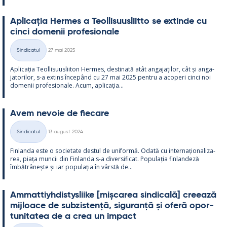
Aplicația Her­mes a Teol­li­suus­liitto se ex­tinde cu
cinci do­me­nii pro­fe­sio­nale
Kirjoitettu
Sindicatul
27 mai 2025
Categorii
Aplicația Teol­li­suus­lii­ton Her­mes, des­ti­nată atât an­ga­jați­lor, cât și an­ga­
ja­to­ri­lor, s-a ex­tins începând cu 27 mai 2025 pentru a aco­peri cinci noi
do­me­nii pro­fe­sio­nale. Acum, aplicația...
Avem ne­voie de fiecare
Kirjoitettu
Sindicatul
13 august 2024
Categorii
Fin­landa este o socie­tate des­tul de uni­formă. Odată cu in­ter­națio­na­liza­
rea, piața muncii din Fin­landa s-a di­ver­si­ficat. Po­pu­lația fin­lan­deză
îmbătrâ­nește și iar po­pu­lația în vârstă de...
Am­mat­tiyh­dis­tys­liike [mișca­rea sin­dicală] cree­ază
mij­loace de subzis­tență, si­gu­ranță și oferă opor­
tu­ni­ta­tea de a crea un im­pact