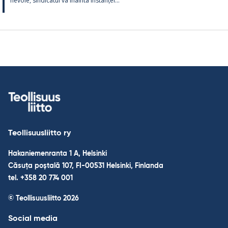
ne­voie, sin­dica­tul va înainta ins­tanței...
Teollisuusliitto ry
Hakaniemenranta 1 A, Helsinki
Căsuța poștală 107, FI-00531 Helsinki, Finlanda
tel. +358 20 774 001
© Teollisuusliitto 2026
Social media