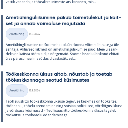
vas­tik va­na­neb ja töö­ea­liste ini­meste arv ka­ha­neb, mis...
Ame­tiü­hin­gu­lii­ku­mine pa­kub toi­me­tu­le­kut ja kait­
set ja an­nab või­ma­luse mõ­ju­tada
Kirjoitettu
Ametiühing
13.8.2024
Kategooriad
Ame­tiü­hinglii­ku­mine on Soome heao­luü­his­konna võt­me­täht­susega üle­
se­hi­taja. Ak­tiiv­sed liik­med on ame­tiü­hin­gu­lii­ku­mise jõud. Meie üle­san­
deks on kaitsta töö­ta­jaid ja nõr­ge­maid. Soome heao­luü­his­kond ehi­tati
üles pä­rast maa­il­masõ­da­sid vas­tas­ti­kusel...
Töö­kesk­konna ük­sus ai­tab, nõus­tab ja toe­tab
töö­kesk­kon­naga seo­tud kü­si­mus­tes
Kirjoitettu
Ametiühing
13.8.2024
Kategooriad
Teol­li­suus­liitto töö­kesk­konna ük­suse te­ge­vuse kesk­mes on töö­kaitse,
töö­heaolu, töö­elu aren­da­mine ning sot­si­aal­po­lii­ti­li­sed, võrdõi­gus­lik­kuse
ja võrd­suse kü­si­mused – Teol­li­suus­liitto töö­kesk­konna ük­sus te­ge­leb
töö­kaitse ja töö­heaolu eden­da­mi­sega...