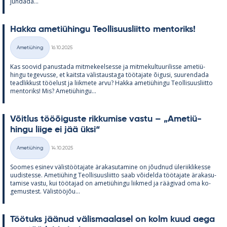
jun­dada...
Hakka ame­tiü­hingu Teol­li­suus­liitto men­to­riks!
Kirjoitettu
Ametiühing
16.10.2025
Kategooriad
Kas soo­vid pa­nus­tada mit­me­keel­sesse ja mit­me­kul­tuu­ri­lisse ame­tiü­
hingu te­ge­vusse, et kaitsta vä­lis­taus­taga töö­ta­jate õi­gusi, suu­ren­dada
tead­lik­kust töö­elust ja liik­mete arvu? Hakka ame­tiü­hingu Teol­li­suus­liitto
men­to­riks! Mis? Ame­tiü­hingu...
Võit­lus tööõi­guste rik­ku­mise vastu – „Ame­tiü­
hingu liige ei jää üksi“
Kirjoitettu
Ametiühing
14.10.2025
Kategooriad
Soo­mes esi­nev vä­lis­töö­ta­jate ära­ka­su­ta­mine on jõud­nud üle­riikli­kesse
uu­dis­tesse. Ame­tiü­hing Teol­li­suus­liitto saab või­delda töö­ta­jate ära­ka­su­
ta­mise vastu, kui töö­ta­jad on ame­tiü­hingu liik­med ja rää­gi­vad oma ko­
ge­mus­test. Vä­lis­tööjõu...
Töö­tuks jää­nud vä­lis­maa­la­sel on kolm kuud aega