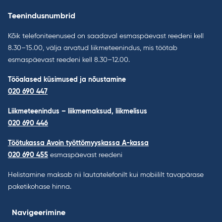
Teenindusnumbrid
Kõik telefoniteenused on saadaval esmaspäevast reedeni kell
8.30–15.00, välja arvatud liikmeteenindus, mis töötab
esmaspäevast reedeni kell 8.30–12.00.
Tööalased küsimused ja nõustamine
020 690 447
Liikmeteenindus – liikmemaksud, liikmelisus
020 690 446
Töötukassa Avoin työttömyyskassa A-kassa
020 690 455
esmaspäevast reedeni
Helistamine maksab nii lautatelefonilt kui mobiililt tavapärase
paketikohase hinna.
Navigeerimine