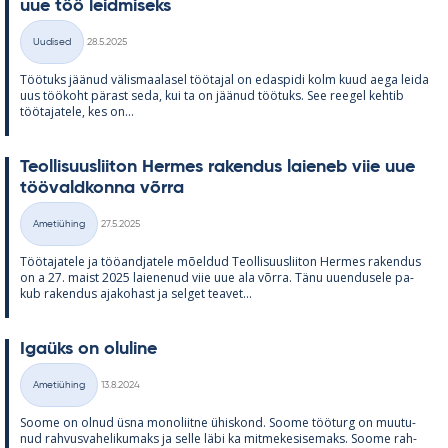
uue töö leid­mi­seks
Kirjoitettu
Uudised
28.5.2025
Kategooriad
Töö­tuks jää­nud vä­lis­maa­la­sel töö­ta­jal on edas­pidi kolm kuud aega leida
uus töö­koht pä­rast seda, kui ta on jää­nud töö­tuks. See ree­gel keh­tib
töö­ta­ja­tele, kes on...
Teol­li­suus­lii­ton Her­mes ra­ken­dus lai­e­neb viie uue
töö­vald­konna võrra
Kirjoitettu
Ametiühing
27.5.2025
Kategooriad
Töö­ta­ja­tele ja töö­and­ja­tele mõel­dud Teol­li­suus­lii­ton Her­mes ra­ken­dus
on a 27. maist 2025 lai­e­ne­nud viie uue ala võrra. Tänu uu­en­dusele pa­
kub ra­ken­dus aja­ko­hast ja sel­get tea­vet...
Igaüks on olu­line
Kirjoitettu
Ametiühing
13.8.2024
Kategooriad
Soome on ol­nud üsna mo­no­liitne ühis­kond. Soome töö­turg on muu­tu­
nud rah­vus­va­he­li­ku­maks ja selle läbi ka mit­me­ke­si­se­maks. Soome rah­