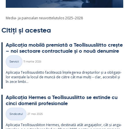
Media- ja painoalan neuvottelutulos 2025–2028
Citiți și acestea
Aplicația mo­bilă pre­miată a Teol­li­suus­liitto crește
– noi sec­toare cont­rac­tuale și o nouă de­nu­mire
Kirjoitettu
Servicii
11 martie 2026
Categorii
Aplicația Teol­li­suus­liitto faci­li­tează înțe­le­ge­rea drep­tu­ri­lor și a obli­gații­
lor esențiale la locul de muncă de către cât mai mulți – clar, acce­si­bil și
în zece limbi...
Aplicația Her­mes a Teol­li­suus­liitto se ex­tinde cu
cinci do­me­nii pro­fe­sio­nale
Kirjoitettu
Sindicatul
27 mai 2025
Categorii
Aplicația Teol­li­suus­lii­ton Her­mes, des­ti­nată atât an­ga­jați­lor, cât și an­ga­