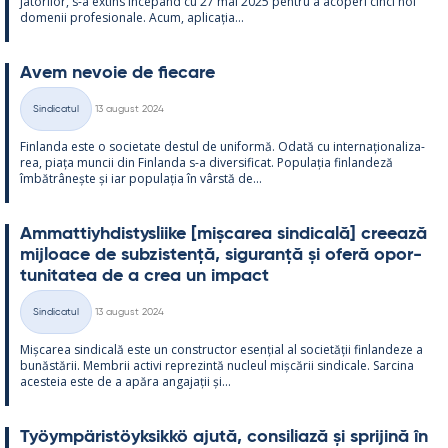
ja­to­ri­lor, s-a ex­tins începând cu 27 mai 2025 pentru a aco­peri cinci noi
do­me­nii pro­fe­sio­nale. Acum, aplicația...
Avem ne­voie de fiecare
Kirjoitettu
Sindicatul
13 august 2024
Categorii
Fin­landa este o socie­tate des­tul de uni­formă. Odată cu in­ter­națio­na­liza­
rea, piața muncii din Fin­landa s-a di­ver­si­ficat. Po­pu­lația fin­lan­deză
îmbătrâ­nește și iar po­pu­lația în vârstă de...
Am­mat­tiyh­dis­tys­liike [mișca­rea sin­dicală] cree­ază
mij­loace de subzis­tență, si­gu­ranță și oferă opor­
tu­ni­ta­tea de a crea un im­pact
Kirjoitettu
Sindicatul
13 august 2024
Categorii
Mișca­rea sin­dicală este un con­struc­tor esențial al societății fin­lan­deze a
bunăstă­rii. Mem­brii ac­tivi reprezintă nucleul mișcă­rii sin­dicale. Sarcina
aces­teia este de a apăra an­ga­jații și...
Työym­pä­ris­töyk­sikkö ajută, con­si­liază și spri­jină în