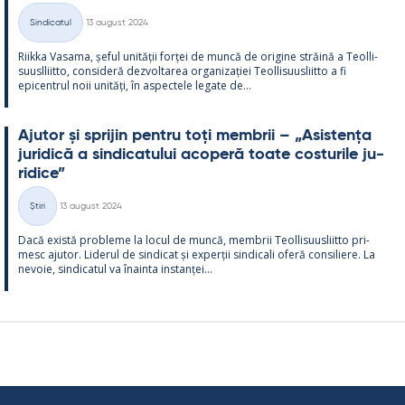
Kirjoitettu
Sindicatul
13 august 2024
Categorii
Riikka Va­sama, șe­ful unității forței de muncă de ori­gine străină a Teol­li­
suusl­liitto, con­si­deră dez­vol­ta­rea or­ga­nizației Teol­li­suus­liitto a fi
epicent­rul noii unități, în as­pec­tele le­gate de...
Aju­tor și spri­jin pentru toți mem­brii – „Asis­tența
ju­ri­dică a sin­dica­tu­lui aco­peră toate cos­tu­rile ju­
ri­dice”
Kirjoitettu
Știri
13 august 2024
Categorii
Dacă există probleme la locul de muncă, mem­brii Teol­li­suus­liitto pri­
mesc aju­tor. Li­de­rul de sin­dicat și ex­perții sin­dicali oferă con­si­liere. La
ne­voie, sin­dica­tul va înainta ins­tanței...