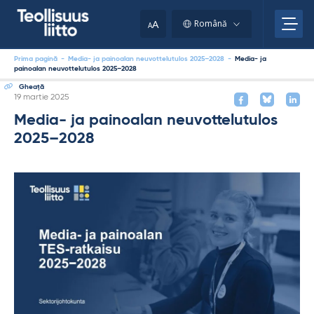
Skip
to
A
Română
A
content
Prima pagină
-
Media- ja painoalan neuvottelutulos 2025–2028
-
Media- ja
painoalan neuvottelutulos 2025–2028
Gheaţă
Kirjoitettu
19 martie 2025
Media- ja painoalan neuvottelutulos
2025–2028