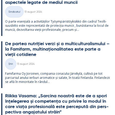
as­pec­tele le­gate de me­diul muncii
Kirjoitettu
Sindicatul
13 august 2024
Categorii
O parte esențială a ac­ti­vități­lor Työym­pä­ris­töyk­sikkö din cadrul Teol­li­
suus­liitto este reprezen­tată de pro­tecția muncii , bunăs­ta­rea la locul de
muncă, dez­vol­ta­rea vieții pro­fe­sio­nale, precum și...
De par­tea nut­riției verzi și a mul­ticul­tu­ra­lis­mu­lui –
la Fa­mi­farm, mul­ti­națio­na­li­ta­tea este parte a
vieții co­ti­diene
Kirjoitettu
Știri
13 august 2024
Categorii
Fa­mi­farma Oy Jo­roi­nen, com­pa­nia co­nacu­lui Jär­vi­kylä, cul­tivă pe tot
parcur­sul anu­lui ier­buri aro­ma­tice și sa­late, în toată Fin­landa. Fin­lan­dezii
se află în mi­no­ri­tate în rân­dul...
Riikka Va­sama: „Sarcina noa­stră este de a spori
înțe­le­ge­rea și com­pe­tența cu pri­vire la mo­dul în
care viața pro­fe­sio­nală este perce­pută din pers­
pec­tiva an­ga­ja­tu­lui străin”