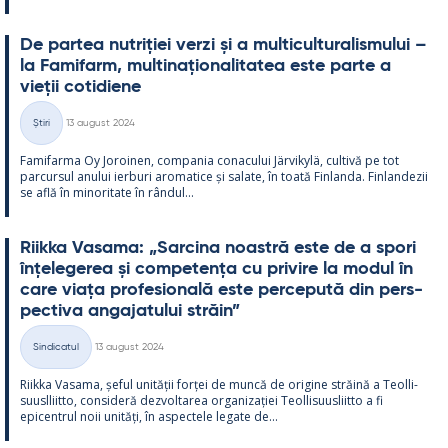
De par­tea nut­riției verzi și a mul­ticul­tu­ra­lis­mu­lui –
la Fa­mi­farm, mul­ti­națio­na­li­ta­tea este parte a
vieții co­ti­diene
Kirjoitettu
Știri
13 august 2024
Categorii
Fa­mi­farma Oy Jo­roi­nen, com­pa­nia co­nacu­lui Jär­vi­kylä, cul­tivă pe tot
parcur­sul anu­lui ier­buri aro­ma­tice și sa­late, în toată Fin­landa. Fin­lan­dezii
se află în mi­no­ri­tate în rân­dul...
Riikka Va­sama: „Sarcina noa­stră este de a spori
înțe­le­ge­rea și com­pe­tența cu pri­vire la mo­dul în
care viața pro­fe­sio­nală este perce­pută din pers­
pec­tiva an­ga­ja­tu­lui străin”
Kirjoitettu
Sindicatul
13 august 2024
Categorii
Riikka Va­sama, șe­ful unității forței de muncă de ori­gine străină a Teol­li­
suusl­liitto, con­si­deră dez­vol­ta­rea or­ga­nizației Teol­li­suus­liitto a fi
epicent­rul noii unități, în as­pec­tele le­gate de...