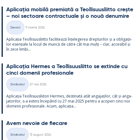
Aplicația mo­bilă pre­miată a Teol­li­suus­liitto crește
– noi sec­toare cont­rac­tuale și o nouă de­nu­mire
Kirjoitettu
Servicii
11 martie 2026
Categorii
Aplicația Teol­li­suus­liitto faci­li­tează înțe­le­ge­rea drep­tu­ri­lor și a obli­gații­
lor esențiale la locul de muncă de către cât mai mulți – clar, acce­si­bil și
în zece limbi...
Aplicația Her­mes a Teol­li­suus­liitto se ex­tinde cu
cinci do­me­nii pro­fe­sio­nale
Kirjoitettu
Sindicatul
27 mai 2025
Categorii
Aplicația Teol­li­suus­lii­ton Her­mes, des­ti­nată atât an­ga­jați­lor, cât și an­ga­
ja­to­ri­lor, s-a ex­tins începând cu 27 mai 2025 pentru a aco­peri cinci noi
do­me­nii pro­fe­sio­nale. Acum, aplicația...
Avem ne­voie de fiecare
Kirjoitettu
Sindicatul
13 august 2024
Categorii