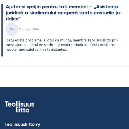
Aju­tor și spri­jin pentru toți mem­brii – „Asis­tența
ju­ri­dică a sin­dica­tu­lui aco­peră toate cos­tu­rile ju­
ri­dice”
Kirjoitettu
Știri
13 august 2024
Categorii
Dacă există probleme la locul de muncă, mem­brii Teol­li­suus­liitto pri­
mesc aju­tor. Li­de­rul de sin­dicat și ex­perții sin­dicali oferă con­si­liere. La
ne­voie, sin­dica­tul va înainta ins­tanței...
Teollisuusliitto ry