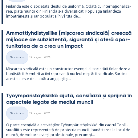
Fin­landa este o socie­tate des­tul de uni­formă. Odată cu in­ter­națio­na­liza­
rea, piața muncii din Fin­landa s-a di­ver­si­ficat. Po­pu­lația fin­lan­deză
îmbătrâ­nește și iar po­pu­lația în vârstă de...
Am­mat­tiyh­dis­tys­liike [mișca­rea sin­dicală] cree­ază
mij­loace de subzis­tență, si­gu­ranță și oferă opor­
tu­ni­ta­tea de a crea un im­pact
Kirjoitettu
Sindicatul
13 august 2024
Categorii
Mișca­rea sin­dicală este un con­struc­tor esențial al societății fin­lan­deze a
bunăstă­rii. Mem­brii ac­tivi reprezintă nucleul mișcă­rii sin­dicale. Sarcina
aces­teia este de a apăra an­ga­jații și...
Työym­pä­ris­töyk­sikkö ajută, con­si­liază și spri­jină în
as­pec­tele le­gate de me­diul muncii
Kirjoitettu
Sindicatul
13 august 2024
Categorii
O parte esențială a ac­ti­vități­lor Työym­pä­ris­töyk­sikkö din cadrul Teol­li­
suus­liitto este reprezen­tată de pro­tecția muncii , bunăs­ta­rea la locul de
muncă, dez­vol­ta­rea vieții pro­fe­sio­nale, precum și...