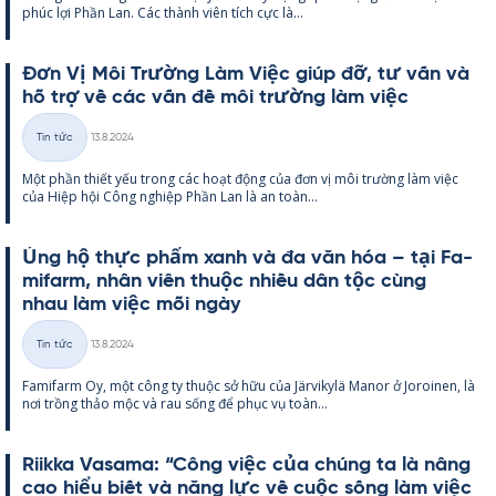
phúc lợi Phần Lan. Các thành viên tích cực là...
Đơn Vị Môi Trường Làm Việc giúp đỡ, tư vấn và
hỗ trợ về các vấn đề môi trường làm việc
Kirjoitettu
Tin tức
13.8.2024
Thể
Một phần thiết yếu trong các hoạt động của đơn vị môi trường làm việc
loại
của Hiệp hội Công ng­hiệp Phần Lan là an toàn...
Ủng hộ thực phẩm xanh và đa văn hóa – tại Fa­
mi­farm, nhân viên thuộc nhiều dân tộc cùng
nhau làm việc mỗi ngày
Kirjoitettu
Tin tức
13.8.2024
Thể
Fa­mi­farm Oy, một công ty thuộc sở hữu của Jär­vi­kylä Ma­nor ở Jo­roi­nen, là
loại
nơi trồng thảo mộc và rau sống để phục vụ toàn...
Riikka Va­sama: “Công việc của chúng ta là nâng
cao hiểu biết và năng lực về cuộc sống làm việc