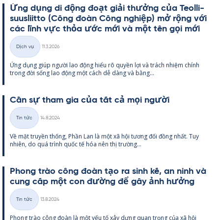
Ứng dụng di động đoạt giải thưởng của Teol­li­
suus­liitto (Công đoàn Công ng­hiệp) mở rộng với
các lĩnh vực thỏa ước mới và một tên gọi mới
Kirjoitettu
Dịch vụ
11.3.2026
Thể
Ứng dụng giúp người lao động hiểu rõ qu­yền lợi và trách nhiệm chính
loại
trong đời sống lao động một cách dễ dàng và bằng...
Cần sự tham gia của tất cả mọi người
Kirjoitettu
Tin tức
14.8.2024
Thể
Về mặt tru­yền thống, Phần Lan là một xã hội tương đối đồng nhất. Tuy
loại
nhiên, do quá trình quốc tế hóa nên thị trường...
Phong trào công đoàn tạo ra sinh kế, an ninh và
cung cấp một con đường để gây ảnh hưởng
Kirjoitettu
Tin tức
13.8.2024
Thể
Phong trào công đoàn là một yếu tố xây dựng quan trọng của xã hội
loại