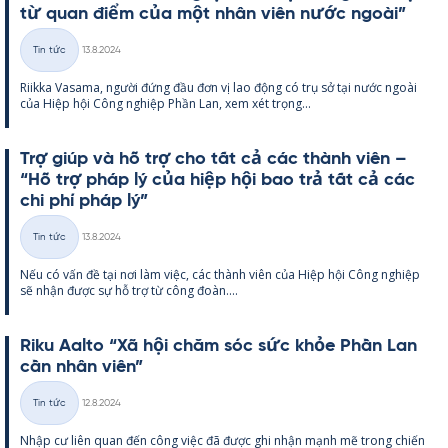
từ quan điểm của một nhân viên nước ngoài”
Kirjoitettu
Tin tức
13.8.2024
Thể
Riikka Va­sama, người đứng đầu đơn vị lao động có trụ sở tại nước ngoài
loại
của Hiệp hội Công ng­hiệp Phần Lan, xem xét trọng...
Trợ giúp và hỗ trợ cho tất cả các thành viên –
“Hỗ trợ pháp lý của hiệp hội bao trả tất cả các
chi phí pháp lý”
Kirjoitettu
Tin tức
13.8.2024
Thể
Nếu có vấn đề tại nơi làm việc, các thành viên của Hiệp hội Công ng­hiệp
loại
sẽ nhận được sự hỗ trợ từ công đoàn....
Riku Aalto “Xã hội chăm sóc sức khỏe Phần Lan
cần nhân viên”
Kirjoitettu
Tin tức
12.8.2024
Thể
Nhập cư liên quan đến công việc đã được ghi nhận mạnh mẽ trong chiến
loại